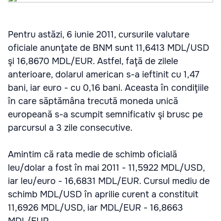
Pentru astăzi, 6 iunie 2011, cursurile valutare
oficiale anunţate de BNM sunt 11,6413 MDL/USD
şi 16,8670 MDL/EUR. Astfel, faţă de zilele
anterioare, dolarul american s-a ieftinit cu 1,47
bani, iar euro - cu 0,16 bani. Aceasta în condiţiile
în care săptămâna trecută moneda unică
europeană s-a scumpit semnificativ şi brusc pe
parcursul a 3 zile consecutive.
Amintim că rata medie de schimb oficială
leu/dolar a fost în mai 2011 - 11,5922 MDL/USD,
iar leu/euro - 16,6831 MDL/EUR. Cursul mediu de
schimb MDL/USD în aprilie curent a constituit
11,6926 MDL/USD, iar MDL/EUR - 16,8663