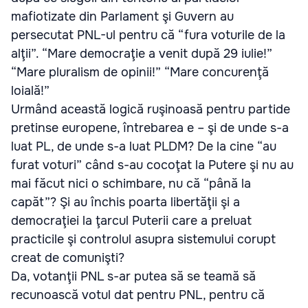
mafiotizate din Parlament şi Guvern au
persecutat PNL-ul pentru că “fura voturile de la
alţii”. “Mare democraţie a venit după 29 iulie!”
“Mare pluralism de opinii!” “Mare concurenţă
loială!”
Urmând această logică ruşinoasă pentru partide
pretinse europene, întrebarea e – şi de unde s-a
luat PL, de unde s-a luat PLDM? De la cine “au
furat voturi” când s-au cocoţat la Putere şi nu au
mai făcut nici o schimbare, nu că “până la
capăt”? Şi au închis poarta libertăţii şi a
democraţiei la ţarcul Puterii care a preluat
practicile şi controlul asupra sistemului corupt
creat de comunişti?
Da, votanţii PNL s-ar putea să se teamă să
recunoască votul dat pentru PNL, pentru că