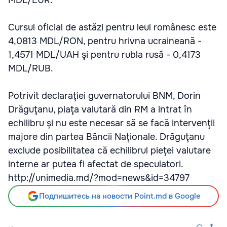
MDL/EUR.
Cursul oficial de astăzi pentru leul românesc este
4,0813 MDL/RON, pentru hrivna ucraineană -
1,4571 MDL/UAH şi pentru rubla rusă - 0,4173
MDL/RUB.
Potrivit declaraţiei guvernatorului BNM, Dorin
Drăguţanu, piaţa valutară din RM a intrat în
echilibru şi nu este necesar să se facă intervenţii
majore din partea Băncii Naţionale. Drăguţanu
exclude posibilitatea că echilibrul pieţei valutare
interne ar putea fi afectat de speculatori.
http://unimedia.md/?mod=news&id=34797
Подпишитесь на новости Point.md в Google