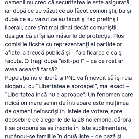
oamenii nu cred că securitatea le este asigurată,
iar după ce au văzut ce au făcut comuniştii, ba şi
după ce au văzut ce au făcut şi fac pretinşii
liberali, care sînt mai dihai decât comuniştii,
desigur că ei îşi iau măsurile de protecţie. Plus
comisiile ticsite cu reprezentanţi ai partidelor
aflate la treucă publică şi – falsificarea e ca şi
făcută. O tragi după “exit-poll” – că ce rost ar
avea această farsă?
Populaţia nu e liberă şi PNL va fi nevoit să îşi reia
sloganul cu “Libertatea e aproape!”, mai exact –
“Libertatea încă nu e aproape”. Un fenomen care
ridică un mare semn de întrebare este mulţimea
de oameni neînscrişi în listele de votare, spre
deosebire de alegerile de la 28 noiembrie, cărora
li se propune să se înscrie în liste suplimentare,
rupându-se familiile în două liste – de bază şi