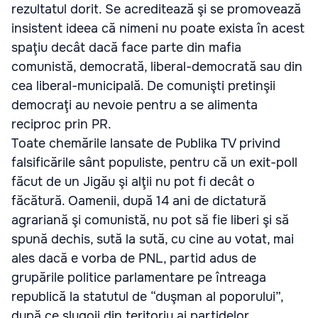
rezultatul dorit. Se acreditează şi se promovează
insistent ideea că nimeni nu poate exista în acest
spaţiu decât dacă face parte din mafia
comunistă, democrată, liberal-democrată sau din
cea liberal-municipală. De comunişti pretinşii
democraţi au nevoie pentru a se alimenta
reciproc prin PR.
Toate chemările lansate de Publika TV privind
falsificările sânt populiste, pentru că un exit-poll
făcut de un Jigău şi alţii nu pot fi decât o
făcătură. Oamenii, după 14 ani de dictatură
agrariană şi comunistă, nu pot să fie liberi şi să
spună dechis, sută la sută, cu cine au votat, mai
ales dacă e vorba de PNL, partid adus de
grupările politice parlamentare pe întreaga
republică la statutul de “duşman al poporului”,
după ce slugoii din teritoriu ai partidelor