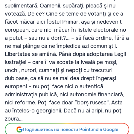
suplimentară. Oamenii, supăraţi, pleacă şi nu
votează. De ce? Cine se teme de votanţi şi ce a
făcut măcar aici fostul Primar, aşa şi nedevenit
european, care nici măcar în listele electorale nu
a putut – sau nu a dorit?… – să facă ordine, fără a
ne mai plânge că ne împiedică azi comuniştii.
Libertatea se amână. Până după adoptarea Legii
lustraţiei – care îi va scoate la iveală pe moşi,
unchi, nurori, cumnaţi şi nepoţi cu trecuturi
dubioase, ca să nu se mai dea drept îngeraşi
europeni – nu poţi face nici o autentică
administraţia publică, nici autonomie financiară,
nici reforme. Poţi face doar “borş rusesc”. Asta
au înteles-o georgienii. Dacă nu ai aripi, nu poţi
zbura…
Подпишитесь на новости Point.md в Google