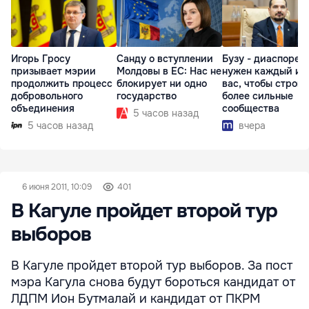
Игорь Гросу
Санду о вступлении
Бузу - диаспоре:
призывает мэрии
Молдовы в ЕС: Нас не
нужен каждый из
продолжить процесс
блокирует ни одно
вас, чтобы строит
добровольного
государство
более сильные
объединения
сообщества
5 часов назад
5 часов назад
вчера
6 июня 2011, 10:09
401
В Кагуле пройдет второй тур
выборов
В Кагуле пройдет второй тур выборов. За пост
мэра Кагула снова будут бороться кандидат от
ЛДПМ Ион Бутмалай и кандидат от ПКРМ