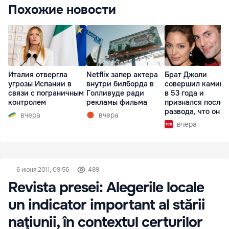
Похожие новости
Италия отвергла
Netflix запер актера
Брат Джоли
угрозы Испании в
внутри билборда в
совершил каминг
связи с пограничным
Голливуде ради
в 53 года и
контролем
рекламы фильма
признался после
развода, что он г
вчера
вчера
вчера
6 июня 2011, 09:56
489
Revista presei: Alegerile locale
un indicator important al stării
naţiunii, în contextul certurilor