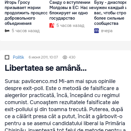
Игорь Гросу
Санду о вступлении
Бузу - диаспоре:
призывает мэрии
Молдовы в ЕС: Нас не
нужен каждый из
продолжить процесс
блокирует ни одно
вас, чтобы строит
добровольного
государство
более сильные
объединения
сообщества
5 часов назад
5 часов назад
вчера
Politik
6 июня 2011, 10:07
430
Libertatea se amână...
Sursa: pavlicenco.md Mi-am mai spus opiniile
despre exit-poll. Este o metodă de falsificare a
alegerilor practicată, încă, începând cu regimul
comunist. Cunoaştem rezultatele falsificate ale
exit-pollului şi din toamna trecută. Puterea, după
ce a călărit presa cât a putut, încât a gârbovit-o
pentru a se asemui candidatului liberal la Primăria
Chişinău, inventează tot felul de metode pentru a