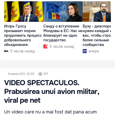
Игорь Гросу
Санду о вступлении
Бузу - диаспоре:
призывает мэрии
Молдовы в ЕС: Нас не
нужен каждый из
продолжить процесс
блокирует ни одно
вас, чтобы строит
добровольного
государство
более сильные
объединения
сообщества
5 часов назад
5 часов назад
вчера
6 июня 2011, 10:05
671
VIDEO SPECTACULOS.
Prabusirea unui avion militar,
viral pe net
Un video care nu a mai fost dat pana acum