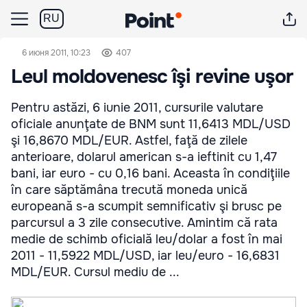
RU
6 июня 2011, 10:23
407
Leul moldovenesc îşi revine uşor
Pentru astăzi, 6 iunie 2011, cursurile valutare
oficiale anunţate de BNM sunt 11,6413 MDL/USD
şi 16,8670 MDL/EUR. Astfel, faţă de zilele
anterioare, dolarul american s-a ieftinit cu 1,47
bani, iar euro - cu 0,16 bani. Aceasta în condiţiile
în care săptămâna trecută moneda unică
europeană s-a scumpit semnificativ şi brusc pe
parcursul a 3 zile consecutive. Amintim că rata
medie de schimb oficială leu/dolar a fost în mai
2011 - 11,5922 MDL/USD, iar leu/euro - 16,6831
MDL/EUR. Cursul mediu de ...