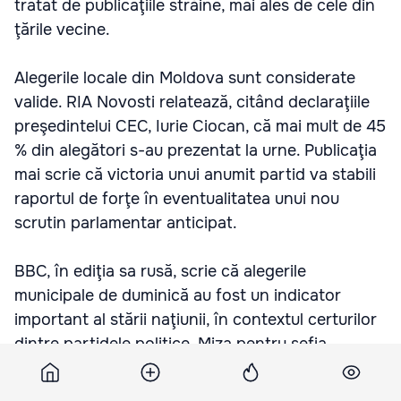
tratat de publicaţiile străine, mai ales de cele din
ţările vecine.
Alegerile locale din Moldova sunt considerate
valide. RIA Novosti relatează, citând declaraţiile
preşedintelui CEC, Iurie Ciocan, că mai mult de 45
% din alegători s-au prezentat la urne. Publicaţia
mai scrie că victoria unui anumit partid va stabili
raportul de forţe în eventualitatea unui nou
scrutin parlamentar anticipat.
BBC, în ediţia sa rusă, scrie că alegerile
municipale de duminică au fost un indicator
important al stării naţiunii, în contextul certurilor
dintre partidele politice. Miza pentru şefia
Capitalei este extrem de mare, mai ales acum,
când PCRM şi Alianţa de Integrare Europeană nu