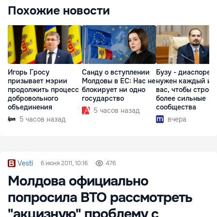
Похожие новости
Игорь Гросу
Санду о вступлении
Бузу - диаспоре:
призывает мэрии
Молдовы в ЕС: Нас не
нужен каждый из
продолжить процесс
блокирует ни одно
вас, чтобы строит
добровольного
государство
более сильные
объединения
сообщества
5 часов назад
5 часов назад
вчера
Vesti
6 июня 2011, 10:16
476
Молдова официально
попросила ВТО рассмотреть
"акцизную" проблему с