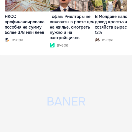
НКСС
Тофан: Риелторы не
В Молдове налог 
профинансировала
виноваты в росте цен
доход крестьянск
пособия на сумму
на жилье, смотреть
хозяйств вырасте
более 378 млн леев
нужно и на
12%
застройщиков
вчера
вчера
вчера