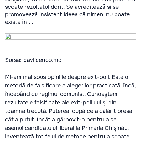
scoate rezultatul dorit. Se acreditează şi se
promovează insistent ideea că nimeni nu poate
exista în ...
Sursa: pavlicenco.md
Mi-am mai spus opiniile despre exit-poll. Este o
metodă de falsificare a alegerilor practicată, încă,
începând cu regimul comunist. Cunoaştem
rezultatele falsificate ale exit-pollului şi din
toamna trecută. Puterea, după ce a călărit presa
cât a putut, încât a gârbovit-o pentru a se
asemui candidatului liberal la Primăria Chişinău,
inventează tot felul de metode pentru a scoate