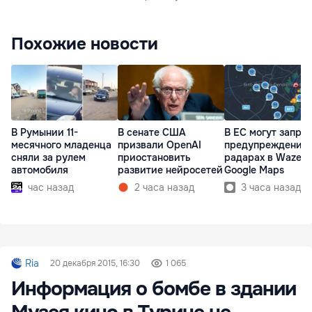
Похожие новости
В Румынии 11-
В сенате США
В ЕС могут запре
месячного младенца
призвали OpenAI
предупреждения 
сняли за рулем
приостановить
радарах в Waze и
автомобиля
развитие нейросетей
Google Maps
час назад
2 часа назад
3 часа назад
Ria
20 декабря 2015, 16:30
1 065
Информация о бомбе в здании