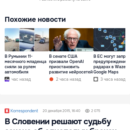
Похожие новости
В Румынии 11-
В сенате США
В ЕС могут запре
месячного младенца
призвали OpenAI
предупреждения 
сняли за рулем
приостановить
радарах в Waze и
автомобиля
развитие нейросетей
Google Maps
час назад
2 часа назад
3 часа назад
Korrespondent
20 декабря 2015, 16:40
2 075
В Словении решают судьбу