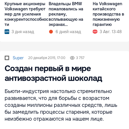
Владельцы BMW
На Volkswagen
Крупные акционеры
пожаловались на
китайского
Volkswagen требуют
рекламу,
производства вв
мер для усиления
всплывающую на
пожизненную
конкурентоспособнос
экранах
гарантию
ти
мультимедиа при
6 дней назад
3 Авг. 13:48
3 дня назад
запуске
Super
20 декабря 2015, 17:00
3 757
Создан первый в мире
антивозрастной шоколад
Бьюти-индустрия настолько стремительно
развивается, что для борьбы с возрастом
созданы миллионы различных средств, лишь
бы замедлить процессы старения, которые
неизбежно отражаются на нашем лице.