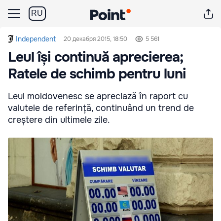
RU
Independent
20 декабря 2015, 18:50
5 561
Leul își continuă aprecierea;
Ratele de schimb pentru luni
Leul moldovenesc se apreciază în raport cu
valutele de referință, continuând un trend de
creștere din ultimele zile.