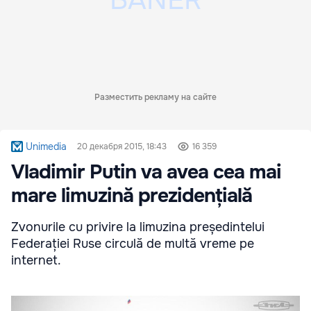
Разместить рекламу на сайте
Unimedia
20 декабря 2015, 18:43
16 359
Vladimir Putin va avea cea mai
mare limuzină prezidențială
Zvonurile cu privire la limuzina președintelui
Federației Ruse circulă de multă vreme pe
internet.