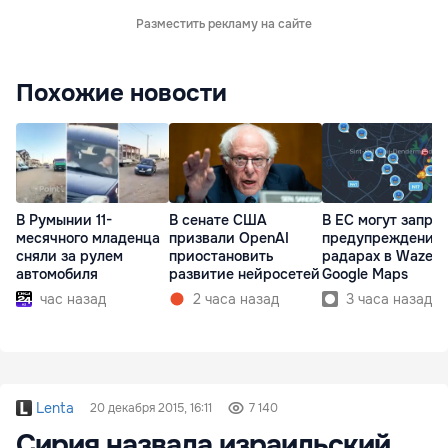
Разместить рекламу на сайте
Похожие новости
В Румынии 11-
В сенате США
В ЕС могут запре
месячного младенца
призвали OpenAI
предупреждения 
сняли за рулем
приостановить
радарах в Waze и
автомобиля
развитие нейросетей
Google Maps
час назад
2 часа назад
3 часа назад
Lenta
20 декабря 2015, 16:11
7 140
Сирия назвала израильский