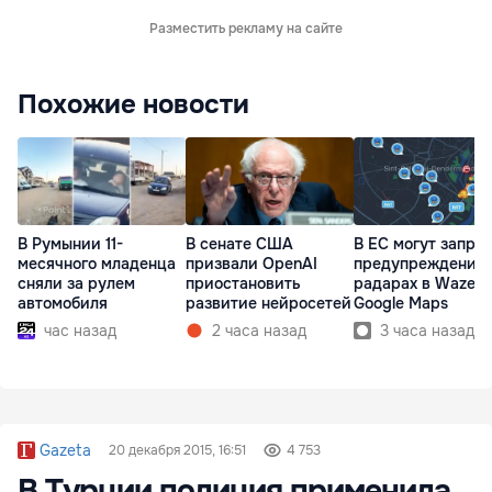
Разместить рекламу на сайте
Похожие новости
В Румынии 11-
В сенате США
В ЕС могут запре
месячного младенца
призвали OpenAI
предупреждения 
сняли за рулем
приостановить
радарах в Waze и
автомобиля
развитие нейросетей
Google Maps
час назад
2 часа назад
3 часа назад
Gazeta
20 декабря 2015, 16:51
4 753
В Турции полиция применила