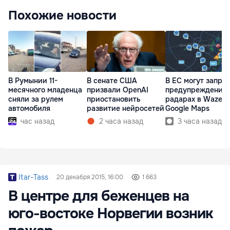
Похожие новости
В Румынии 11-
В сенате США
В ЕС могут запре
месячного младенца
призвали OpenAI
предупреждения 
сняли за рулем
приостановить
радарах в Waze и
автомобиля
развитие нейросетей
Google Maps
час назад
2 часа назад
3 часа назад
Itar-Tass
20 декабря 2015, 16:00
1 663
В центре для беженцев на
юго-востоке Норвегии возник