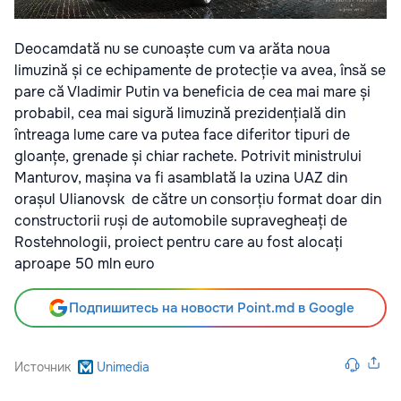
Deocamdată nu se cunoaște cum va arăta noua
limuzină și ce echipamente de protecție va avea, însă se
pare că Vladimir Putin va beneficia de cea mai mare și
probabil, cea mai sigură limuzină prezidențială din
întreaga lume care va putea face diferitor tipuri de
gloanțe, grenade și chiar rachete. Potrivit ministrului
Manturov, mașina va fi asamblată la uzina UAZ din
orașul Ulianovsk de către un consorțiu format doar din
constructorii ruși de automobile supravegheați de
Rostehnologii, proiect pentru care au fost alocați
aproape 50 mln euro
Подпишитесь на новости Point.md в Google
Источник
Unimedia