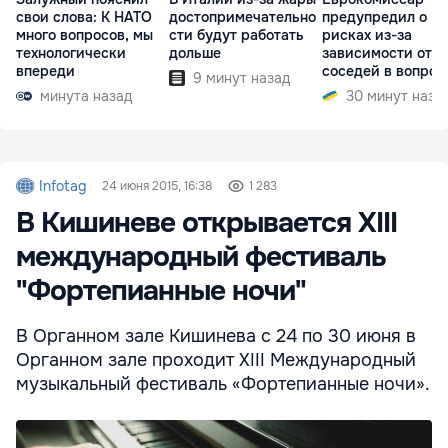
свои слова: К НАТО
достопримечательно
предупредил о
много вопросов, мы
сти будут работать
рисках из-за
технологически
дольше
зависимости от
впереди
соседей в вопрос
9 минут назад
границ
минута назад
30 минут наза
Infotag
24 июня 2015, 16:38
1 283
В Кишиневе открывается XIII
международный фестиваль
"Фортепианные ночи"
В Органном зале Кишинева с 24 по 30 июня в
Органном зале проходит XIII Международный
музыкальный фестиваль «Фортепианные ночи».