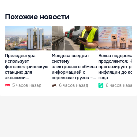
Похожие новости
Президентура
Молдова внедрит
Волна подорожан
использует
систему
продолжится: НБ
фотоэлектрическую
электронного обмена
прогнозирует рос
станцию для
информацией о
инфляции до кон
экономии
перевозке грузов –
года
электроэнергии
eFTI
5 часов назад
6 часов назад
6 часов назад