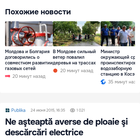
Похожие новости
Молдова и Болгария
В Молдове сильный
Министр
договорились о
ветер повалил
окружающей сре
совместном развитии
деревья на трассах
проинспектирова
газовых сетей
водозаборную
20 минут назад
станцию в Косэу
20 минут назад
35 минут наза
Publika
24 июня 2015, 16:35
1 021
Ne aşteaptă averse de ploaie şi
descărcări electrice