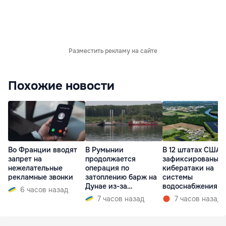
Разместить рекламу на сайте
Похожие новости
Во Франции вводят
В Румынии
В 12 штатах США
запрет на
продолжается
зафиксированы
нежелательные
операция по
кибератаки на
рекламные звонки
затоплению барж на
системы
Дунае из-за
водоснабжения
6 часов назад
ситуации на АЭС
7 часов назад
7 часов назад