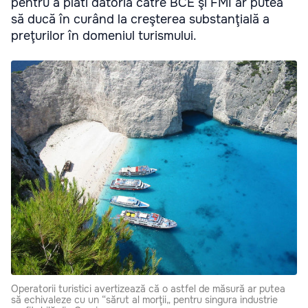
pentru a plăti datoria către BCE şi FMI ar putea
să ducă în curând la creşterea substanţială a
preţurilor în domeniul turismului.
Operatorii turistici avertizează că o astfel de măsură ar putea
să echivaleze cu un “sărut al morţii„ pentru singura industrie