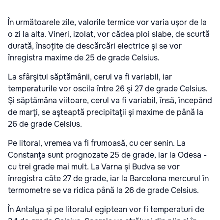
În următoarele zile, valorile termice vor varia uşor de la
o zi la alta. Vineri, izolat, vor cădea ploi slabe, de scurtă
durată, însoțite de descărcări electrice şi se vor
înregistra maxime de 25 de grade Celsius.
La sfârşitul săptămânii, cerul va fi variabil, iar
temperaturile vor oscila între 26 şi 27 de grade Celsius.
Şi săptămâna viitoare, cerul va fi variabil, însă, începând
de marţi, se aşteaptă precipitaţii şi maxime de până la
26 de grade Celsius.
Pe litoral, vremea va fi frumoasă, cu cer senin. La
Constanţa sunt prognozate 25 de grade, iar la Odesa -
cu trei grade mai mult. La Varna şi Budva se vor
înregistra câte 27 de grade, iar la Barcelona mercurul în
termometre se va ridica până la 26 de grade Celsius.
În Antalya şi pe litoralul egiptean vor fi temperaturi de