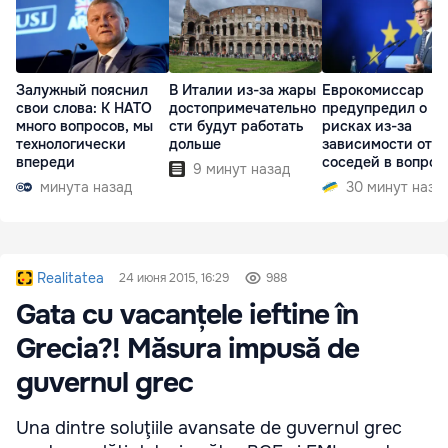
Залужный пояснил
В Италии из-за жары
Еврокомиссар
свои слова: К НАТО
достопримечательно
предупредил о
много вопросов, мы
сти будут работать
рисках из-за
технологически
дольше
зависимости от
впереди
соседей в вопрос
9 минут назад
границ
минута назад
30 минут наза
Realitatea
24 июня 2015, 16:29
988
Gata cu vacanțele ieftine în
Grecia?! Măsura impusă de
guvernul grec
Una dintre soluţiile avansate de guvernul grec