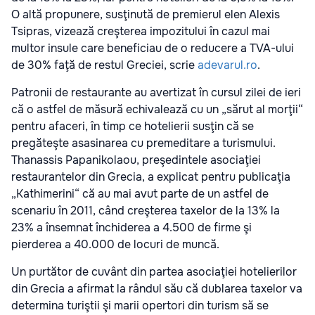
O altă propunere, susţinută de premierul elen Alexis
Tsipras, vizează creşterea impozitului în cazul mai
multor insule care beneficiau de o reducere a TVA-ului
de 30% faţă de restul Greciei, scrie
adevarul.ro
.
Patronii de restaurante au avertizat în cursul zilei de ieri
că o astfel de măsură echivalează cu un „sărut al morţii“
pentru afaceri, în timp ce hotelierii susţin că se
pregăteşte asasinarea cu premeditare a turismului.
Thanassis Papanikolaou, preşedintele asociaţiei
restaurantelor din Grecia, a explicat pentru publicaţia
„Kathimerini“ că au mai avut parte de un astfel de
scenariu în 2011, când creşterea taxelor de la 13% la
23% a însemnat închiderea a 4.500 de firme şi
pierderea a 40.000 de locuri de muncă.
Un purtător de cuvânt din partea asociaţiei hotelierilor
din Grecia a afirmat la rândul său că dublarea taxelor va
determina turiştii şi marii opertori din turism să se