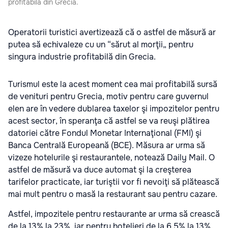
profitabilă din Grecia.
Operatorii turistici avertizează că o astfel de măsură ar
putea să echivaleze cu un “sărut al morţii„ pentru
singura industrie profitabilă din Grecia.
Turismul este la acest moment cea mai profitabilă sursă
de venituri pentru Grecia, motiv pentru care guvernul
elen are în vedere dublarea taxelor şi impozitelor pentru
acest sector, în speranţa că astfel se va reuşi plătirea
datoriei către Fondul Monetar Internaţional (FMI) şi
Banca Centrală Europeană (BCE). Măsura ar urma să
vizeze hotelurile şi restaurantele, notează Daily Mail. O
astfel de măsură va duce automat şi la creşterea
tarifelor practicate, iar turiştii vor fi nevoiţi să plătească
mai mult pentru o masă la restaurant sau pentru cazare.
Astfel, impozitele pentru restaurante ar urma să crească
de la 13% la 23%, iar pentru hotelieri de la 6,5% la 13%.