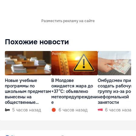
Разместить рекламу на сайте
Похожие новости
Новые учебные
В Молдове
Омбудсмен призв
программы по
ожидается жара до
создать рабочую
школьным предметам
+37 °C: объявлено
группу из-за рост
вынесены на
метеопредупреждени
неформальной
общественные
е
занятости
консультации
5 часов назад
6 часов назад
6 часов назад