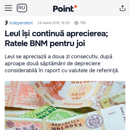
RU
Independent
24 июня 2015, 16:39
785
Leul își continuă aprecierea;
Ratele BNM pentru joi
Leul se apreciază a doua zi consecutiv, după
aproape două săptămâni de depreciere
considerabilă în raport cu valutele de referință.