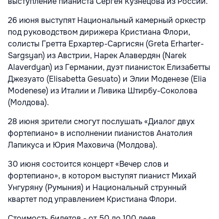
выступление пианиста Сергея Кузнецова из России.
26 июня выступят Национальный камерный оркестр
под руководством дирижера Кристиана Флори,
солисты Гретта Ерхартер-Саргисян (Greta Erharter-
Sargsyan) из Австрии, Нарек Алавердян (Narek
Alaverdyan) из Германии, дуэт пианисток Елизабетты
Джезуато (Elisabetta Gesuato) и Элии Моденезе (Elia
Modenese) из Италии и Ливика Штирбу-Соколова
(Молдова).
28 июня зрители смогут послушать «Диалог двух
фортепиано» в исполнении пианистов Анатолия
Лапикуса и Юрия Маховича (Молдова).
30 июня состоится концерт «Вечер слов и
фортепиано», в котором выступят пианист Михай
Унгуряну (Румыния) и Национальный струнный
квартет под управлением Кристиана Флори.
Стоимость билетов - от 50 до 100 леев.