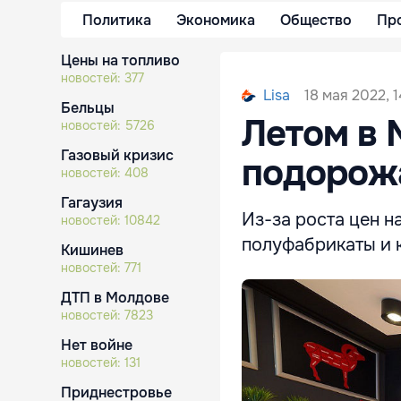
Политика
Экономика
Общество
Пр
Цены на топливо
новостей:
377
18 мая 2022, 
Lisa
Бельцы
Летом в 
новостей:
5726
Газовый кризис
подорожа
новостей:
408
Гагаузия
Из-за роста цен н
новостей:
10842
полуфабрикаты и к
Кишинев
новостей:
771
ДТП в Молдове
новостей:
7823
Нет войне
новостей:
131
Приднестровье