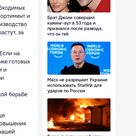
обходимых
сортимент и
Брат Джоли совершил
каминг-аут в 53 года и
оизводство
признался после развода,
астут, за
что он гей
Если на
нке готовых
и и
ли
Маск не разрешает Украине
использовать Starlink для
ударов по России
кой борьбе
ще
 повышения
 нашей