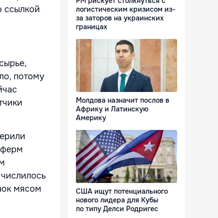
РМ рискует столкнуться с
о ссылкой
логистическим кризисом из-
за заторов на украинских
границах
сырье,
ло, потому
йчас
Молдова назначит послов в
тчики
Африку и Латинскую
Америку
верили
 ферм
ым
 числилось
нок мясом
США ищут потенциального
нового лидера для Кубы
по типу Делси Родригес