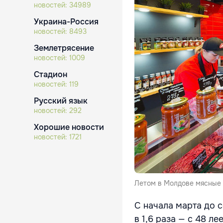
новостей:
34989
Украина-Россия
новостей:
8493
Землетрясение
новостей:
1009
Стадион
новостей:
119
Русский язык
новостей:
292
Хорошие новости
новостей:
1721
Летом в Молдове мясные 
С начала марта до 
в 1,6 раза — с 48 л