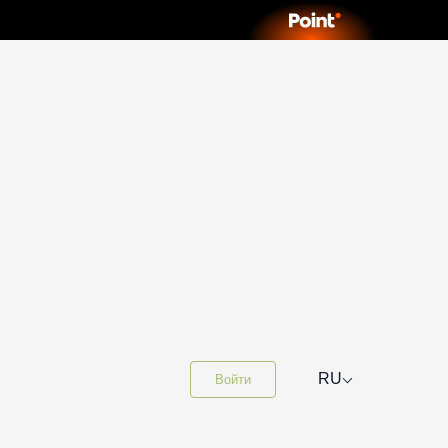
⌵
RU
Войти