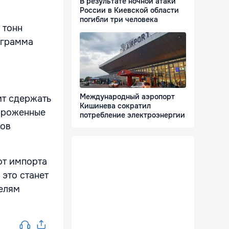
В результате ночной атаки
России в Киевской области
погибли три человека
 тонн
ограмма
Международный аэропорт
ит сдержать
Кишинева сократил
мороженные
потребление электроэнергии
ков
от импорта
 это станет
елям