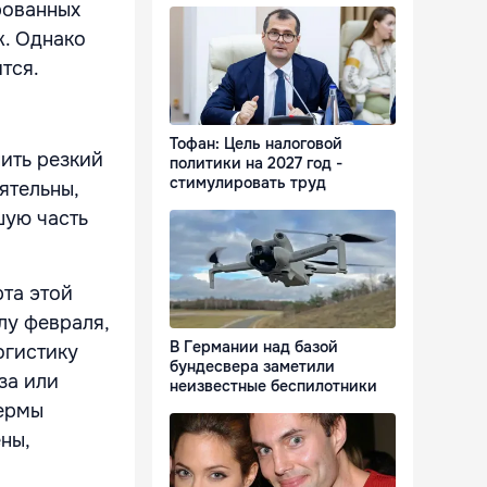
рованных
ж. Однако
тся.
Тофан: Цель налоговой
ить резкий
политики на 2027 год -
стимулировать труд
ятельны,
шую часть
та этой
лу февраля,
В Германии над базой
огистику
бундесвера заметили
за или
неизвестные беспилотники
фермы
ны,