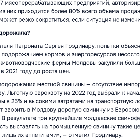
57 мясоперерабатывающих предприятий, авторизи
 из них приходится более 80% всего объема прода
может резко сократиться, если ситуация не измени
одорожала?
теля Патроната Сергея Грэдинару, попытки объясн
у подорожанием кормов и энергоресурсов несосто
 животноводческие фермы Молдовы закупили боль
в 2021 году до роста цен.
подорожания местной свинины — отсутствие импор
у. Льготную евроквоту на 2022 год выбрали к нача
ны в 25% и высокими затратами на транспортную л
т ввозить в Молдову дорогую свинину из Евросою
 В результате три крупнейшие молдавские свино
ть выставлять на промышленную свинину такие це
 лишь их аппетитами», — отметил Грэдинару.