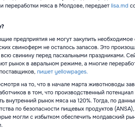
и переработки мяса в Молдове, передает
lisa.md
с
е?
ие предприятия не могут закупить необходимое 
ских свиноферм не осталось запасов. Это произош
 всю свинину перед пасхальными праздниками. Се
т рынок в авральном режиме, а многие перерабо
 поставщиков,
пишет yellowpages.
есмотря на то, что в начале марта животноводы за
аботчиков в том, что производственный потенциал
ь внутренний рынок мяса на 120%. Тогда, по данн
тства по безопасности пищевых продуктов (ANSA),
орые могли с избытком обеспечить молдавский ры
.