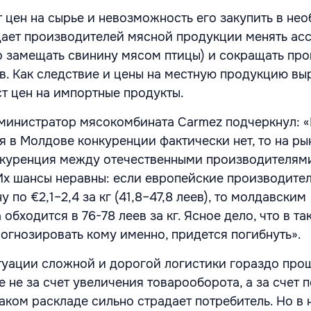
т цен на сырье и невозможность его закупить в не
ает производителей мясной продукции менять ас
о замещать свинину мясом птицы) и сокращать пр
в. Как следствие и цены на местную продукцию выр
ст цен на импортные продукты.
министратор мясокомбината Carmez подчеркнул: «
я в Молдове конкуренции фактически нет, то на ры
нкуренция между отечественными производителям
Их шансы неравны: если европейские производите
 по €2,1–2,4 за кг (41,8–47,8 леев), то молдавским
обходится в 76-78 леев за кг. Ясное дело, что в та
рогнозировать кому именно, придется погибнуть».
итуации сложной и дорогой логистики гораздо про
 не за счет увеличения товарооборота, а за счет
таком раскладе сильно страдает потребитель. Но в