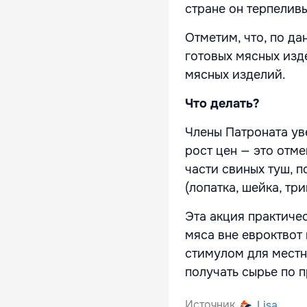
стране он терпелив
Отметим, что, по да
готовых мясных изд
мясных изделий.
Что делать?
Члены Патроната ув
рост цен — это отм
части свиных туш, 
(лопатка, шейка, три
Эта акция практиче
мяса вне евроктвот 
стимулом для мест
получать сырье по 
Источник
Lisa