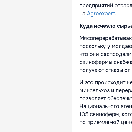
предприятий отрасл
на
Agroexpert
.
Куда исчезло сырь
Мясоперерабатывающ
поскольку у молдав
что они распродали
свинофермы снабжаю
получают отказы от
И это происходит н
минсельхоз и перер
позволяет обеспечит
Национального аген
105 свиноферм, кот
по приемлемой цене