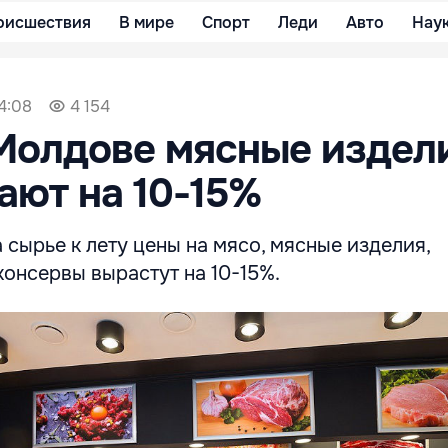
оисшествия
В мире
Спорт
Леди
Авто
Нау
14:08
4 154
Молдове мясные издел
ют на 10-15%
а сырье к лету цены на мясо, мясные изделия,
онсервы вырастут на 10-15%.