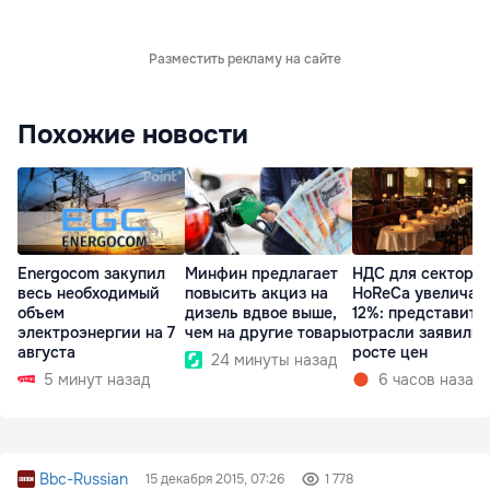
Разместить рекламу на сайте
Похожие новости
Energocom закупил
Минфин предлагает
НДС для сектора
весь необходимый
повысить акциз на
HoReCa увеличат
объем
дизель вдвое выше,
12%: представите
электроэнергии на 7
чем на другие товары
отрасли заявили 
августа
росте цен
24 минуты назад
5 минут назад
6 часов назад
Bbc-Russian
15 декабря 2015, 07:26
1 778