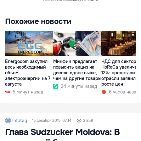
Похожие новости
Energocom закупил
Минфин предлагает
НДС для сектора
весь необходимый
повысить акциз на
HoReCa увеличат
объем
дизель вдвое выше,
12%: представите
электроэнергии на 7
чем на другие товары
отрасли заявили 
августа
росте цен
24 минуты назад
5 минут назад
6 часов назад
Infotag
15 декабря 2015, 07:14
3 858
Глава Sudzucker Moldova: В