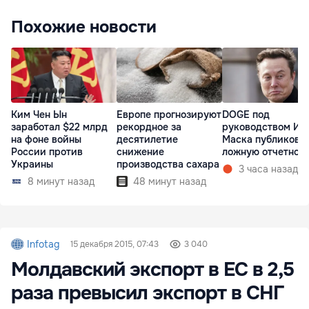
Похожие новости
Ким Чен Ын
Европе прогнозируют
DOGE под
заработал $22 млрд
рекордное за
руководством Ил
на фоне войны
десятилетие
Маска публикова
России против
снижение
ложную отчетнос
Украины
производства сахара
3 часа назад
8 минут назад
48 минут назад
Infotag
15 декабря 2015, 07:43
3 040
Молдавский экспорт в ЕС в 2,5
раза превысил экспорт в СНГ