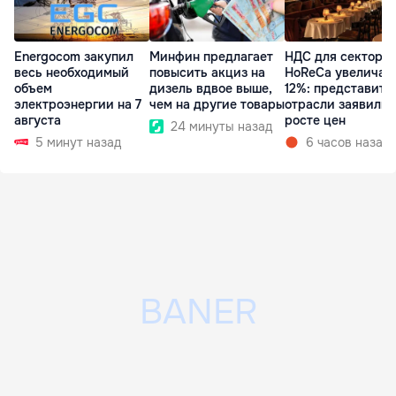
Energocom закупил
Минфин предлагает
НДС для сектора
весь необходимый
повысить акциз на
HoReCa увеличат
объем
дизель вдвое выше,
12%: представите
электроэнергии на 7
чем на другие товары
отрасли заявили 
августа
росте цен
24 минуты назад
5 минут назад
6 часов назад