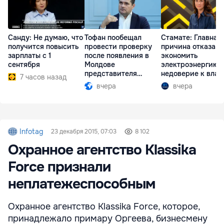
Санду: Не думаю, что
Тофан пообещал
Стамате: Главная
получится повысить
провести проверку
причина отказа
зарплаты с 1
после появления в
экономить
сентября
Молдове
электроэнергию 
представителя
недоверие к влас
7 часов назад
Южной Осетии
вчера
вчера
Infotag
23 декабря 2015, 07:03
8 102
Охранное агентство Klassika
Force признали
неплатежеспособным
Охранное агентство Klassika Force, которое,
принадлежало примару Оргеева, бизнесмену