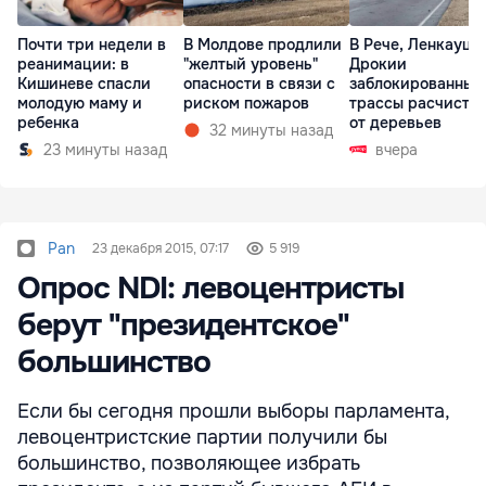
Почти три недели в
В Молдове продлили
В Рече, Ленкауца
реанимации: в
"желтый уровень"
Дрокии
Кишиневе спасли
опасности в связи с
заблокированные
молодую маму и
риском пожаров
трассы расчисти
ребенка
от деревьев
32 минуты назад
23 минуты назад
вчера
Pan
23 декабря 2015, 07:17
5 919
Опрос NDI: левоцентристы
берут "президентское"
большинство
Если бы сегодня прошли выборы парламента,
левоцентристские партии получили бы
большинство, позволяющее избрать