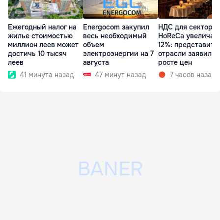
Ежегодный налог на
Energocom закупил
НДС для сектора
жилье стоимостью
весь необходимый
HoReCa увеличат
миллион леев может
объем
12%: представите
достичь 10 тысяч
электроэнергии на 7
отрасли заявили 
леев
августа
росте цен
41 минута назад
47 минут назад
7 часов назад