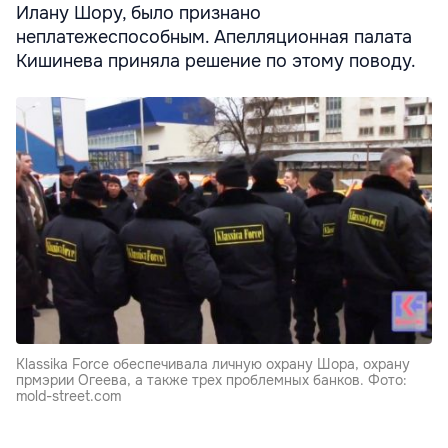
Илану Шору, было признано
неплатежеспособным. Апелляционная палата
Кишинева приняла решение по этому поводу.
Klassika Force обеспечивала личную охрану Шора, охрану
прмэрии Огеева, а также трех проблемных банков. Фото:
mold-street.com