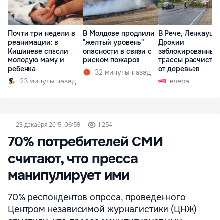
Почти три недели в
В Молдове продлили
В Рече, Ленкауца
реанимации: в
"желтый уровень"
Дрокии
Кишиневе спасли
опасности в связи с
заблокированные
молодую маму и
риском пожаров
трассы расчисти
ребенка
от деревьев
32 минуты назад
23 минуты назад
вчера
23 декабря 2015, 06:59
1 254
70% потребителей СМИ
считают, что пресса
манипулирует ими
70% респондентов опроса, проведенного
Центром независимой журналистики (ЦНЖ)