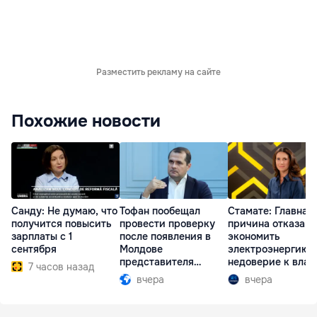
Разместить рекламу на сайте
Похожие новости
Санду: Не думаю, что
Тофан пообещал
Стамате: Главная
получится повысить
провести проверку
причина отказа
зарплаты с 1
после появления в
экономить
сентября
Молдове
электроэнергию 
представителя
недоверие к влас
7 часов назад
Южной Осетии
вчера
вчера