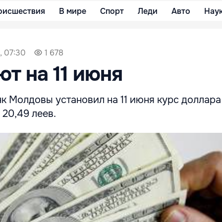
оисшествия
В мире
Спорт
Леди
Авто
Нау
, 07:30
1 678
ют на 11 июня
к Молдовы установил на 11 июня курс доллара
– 20,49 леев.