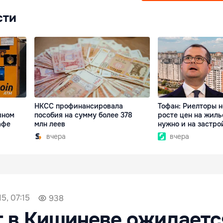
сти
НКСС профинансировала
Тофан: Риелторы н
ином
пособия на сумму более 378
росте цен на жиль
афе
млн леев
нужно и на застр
вчера
вчера
5, 07:15
938
г в Кишиневе ожидаетс