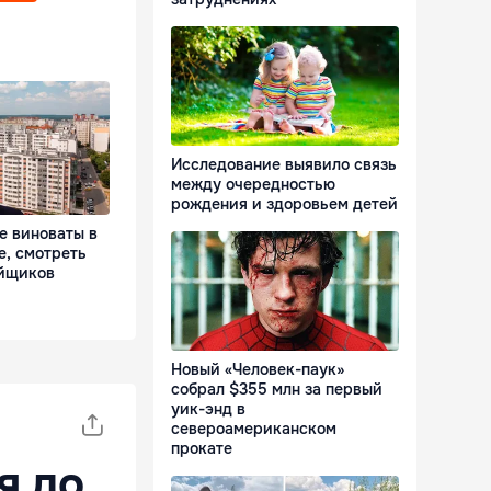
Исследование выявило связь
между очередностью
рождения и здоровьем детей
е виноваты в
е, смотреть
ойщиков
Новый «Человек-паук»
собрал $355 млн за первый
уик-энд в
североамериканском
прокате
я до