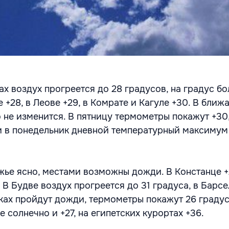
х воздух прогреется до 28 градусов, на градус бо
 +28, в Леове +29, в Комрате и Кагуле +30. В бли
 не изменится. В пятницу термометры покажут +30,
 и в понедельник дневной температурный максимум
ье ясно, местами возможны дожди. В Констанце +
 В Будве воздух прогреется до 31 градуса, в Барсе
ках пройдут дожди, термометры покажут 26 градус
 солнечно и +27, на египетских курортах +36.