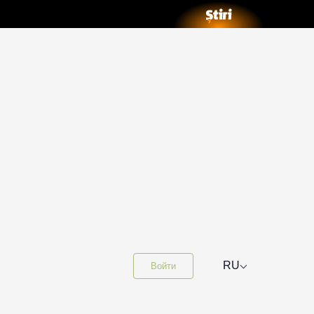
⌵
RU
Войти