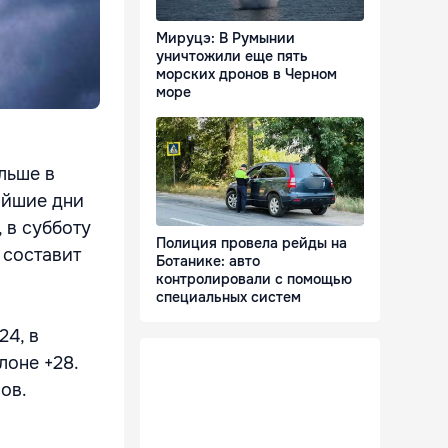
Мируцэ: В Румынии
уничтожили еще пять
морских дронов в Черном
море
льше в
жайшие дни
 в субботу
Полиция провела рейды на
 составит
Ботанике: авто
контролировали с помощью
специальных систем
24, в
лоне +28.
ов.