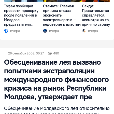
Тофан пообещал
Стамате: Главная
Санду:
провести проверку
причина отказа
Правительство
после появления в
экономить
справляется,
Молдове
электроэнергию —
несмотря на то, ч
представителя
недоверие к властям
приняло страну в
Южной Осетии
разгар кризиса
вчера
вчера
вчера
26 сентября 2008, 09:27
480
Обесценивание лея вызвано
попытками экстраполяции
международного финансового
кризиса на рынок Республики
Молдова, утверждает пре
Обесценивание молдавского лея относительно