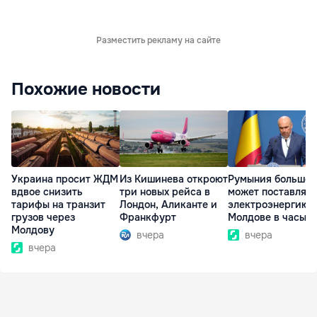
Разместить рекламу на сайте
Похожие новости
Украина просит ЖДМ
Из Кишинева откроют
Румыния больше 
вдвое снизить
три новых рейса в
может поставлять
тарифы на транзит
Лондон, Аликанте и
электроэнергию
грузов через
Франкфурт
Молдове в часы п
Молдову
вчера
вчера
вчера