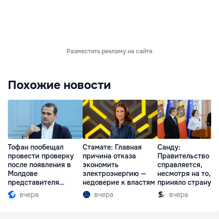
Разместить рекламу на сайте
Похожие новости
Тофан пообещал
Стамате: Главная
Санду:
провести проверку
причина отказа
Правительство
после появления в
экономить
справляется,
Молдове
электроэнергию —
несмотря на то, ч
представителя
недоверие к властям
приняло страну в
Южной Осетии
разгар кризиса
вчера
вчера
вчера