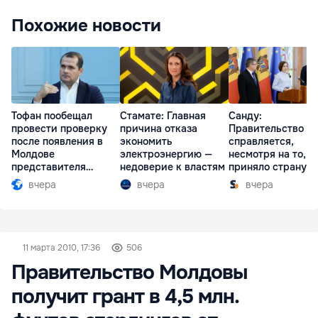
Похожие новости
Тофан пообещал
Стамате: Главная
Санду:
провести проверку
причина отказа
Правительство
после появления в
экономить
справляется,
Молдове
электроэнергию —
несмотря на то, ч
представителя
недоверие к властям
приняло страну в
Южной Осетии
разгар кризиса
вчера
вчера
вчера
11 марта 2010, 17:36
506
Правительство Молдовы
получит грант в 4,5 млн.