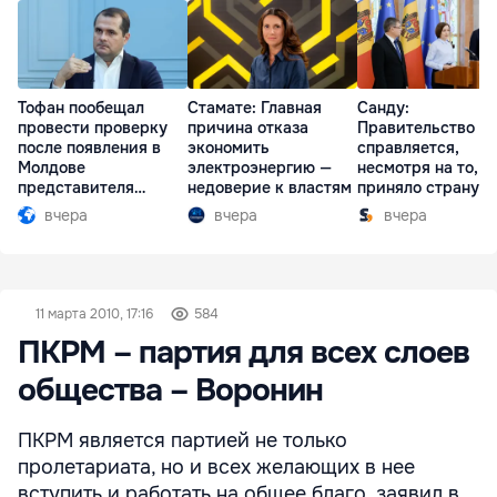
Тофан пообещал
Стамате: Главная
Санду:
провести проверку
причина отказа
Правительство
после появления в
экономить
справляется,
Молдове
электроэнергию —
несмотря на то, ч
представителя
недоверие к властям
приняло страну в
Южной Осетии
разгар кризиса
вчера
вчера
вчера
11 марта 2010, 17:16
584
ПКРМ – партия для всех слоев
общества – Воронин
ПКРМ является партией не только
пролетариата, но и всех желающих в нее
вступить и работать на общее благо, заявил в