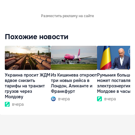
Разместить рекламу на сайте
Похожие новости
Украина просит ЖДМ
Из Кишинева откроют
Румыния больше 
вдвое снизить
три новых рейса в
может поставлять
тарифы на транзит
Лондон, Аликанте и
электроэнергию
грузов через
Франкфурт
Молдове в часы п
Молдову
вчера
вчера
вчера