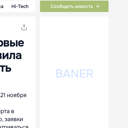
ка
Hi-Tech
Сообщить новость
ервые
вила
ть
 21 ноября
рта в
, заявки
атриваться