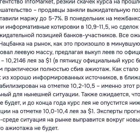
ентство InfoMarket, резкий скачек курса на прош
ешательство – продавцы заняли выжидательную по
тавили маржу до 5-7%. В понедельник на межбанк
 информативные котировки в 10,9-11,5, но сделок 
жидательной позицией банков-участников. Все ож
Нацбанка на рынок, как это произошло в минувшую
овал леевую массу, предлагая выкуп леев по офи
– 10,2146 лея за $1 (в пятницу официальный курс 
ым практически полностью сбив ажиотаж. Как стало
et из хорошо информированных источников, в бли
абилизирован на отметке 10,2-10,5 – именно этот 
ьный для нынешней ситуации. Также ожидается, что
е будет, и до конца года курс лея не опустится ниж
иции на отметке 10,0-10,4 лея за $1. Эксперты прог
у-среде ситуация на рынке выправится вокруг новы
го ажиотажа не будет.