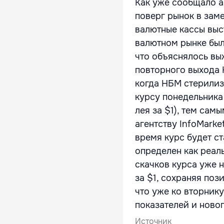
Как уже сообщало аг
поверг рынок в зам
валютные кассы выс
валютном рынке были
что объяснялось вы
повторного выхода 
когда НБМ стерилиз
курсу понедельника 
лея за $1), тем сам
агентству InfoMark
время курс будет ст
определен как реал
скачков курса уже н
за $1, сохраняя поз
что уже ко вторник
показателей и ново
Источник