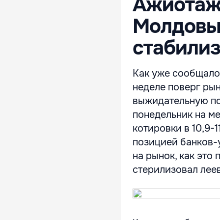
Ажиотаж
Молдовы 
стабили
Как уже сообщало 
неделе поверг ры
выжидательную по
понедельник на м
котировки в 10,9-
позицией банков-
на рынок, как это
стерилизовал леев