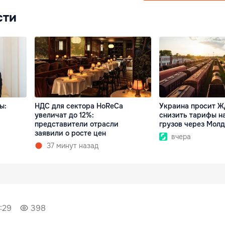
сти
ы:
НДС для сектора HoReCa
Украина просит Ж
увеличат до 12%:
снизить тарифы на
представители отрасли
грузов через Мол
заявили о росте цен
вчера
37 минут назад
:29
398