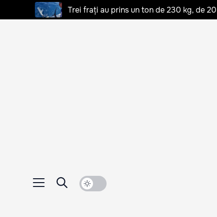
Trei frați au prins un ton de 230 kg, de 