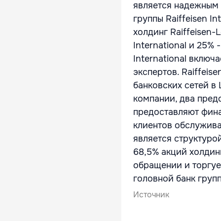
является надежным 
группы Raiffeisen I
холдинг Raiffeisen-L
International и 25% 
International включ
экспертов. Raiffeis
банковских сетей в
компании, два предс
предоставляют фина
клиентов обслуживаю
является структурой
68,5% акций холдинг
обращении и торгует
головной банк групп
Источник