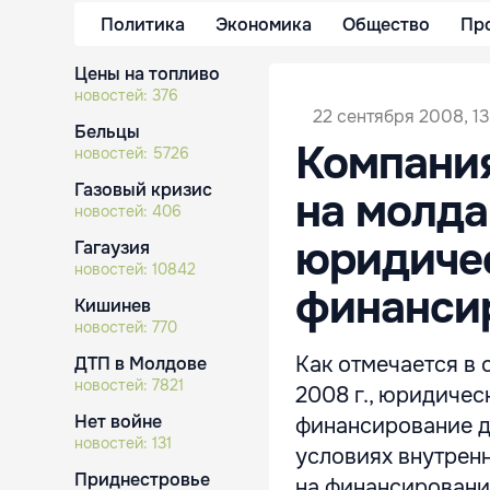
Политика
Экономика
Общество
Пр
Цены на топливо
новостей:
376
22 сентября 2008, 13
Бельцы
Компания
новостей:
5726
Газовый кризис
на молда
новостей:
406
юридиче
Гагаузия
новостей:
10842
финансир
Кишинев
новостей:
770
Как отмечается в с
ДТП в Молдове
новостей:
7821
2008 г., юридичес
Нет войне
финансирование д
новостей:
131
условиях внутрен
Приднестровье
на финансировани