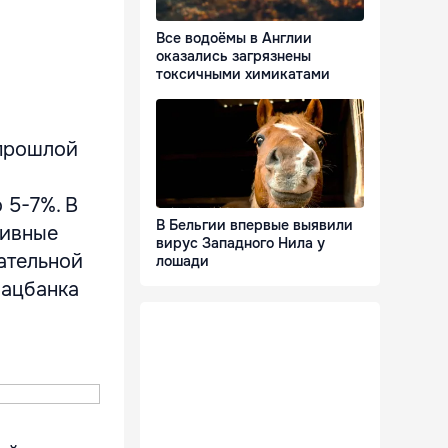
Все водоёмы в Англии
оказались загрязнены
токсичными химикатами
 прошлой
 5-7%. В
В Бельгии впервые выявили
тивные
вирус Западного Нила у
дательной
лошади
Нацбанка