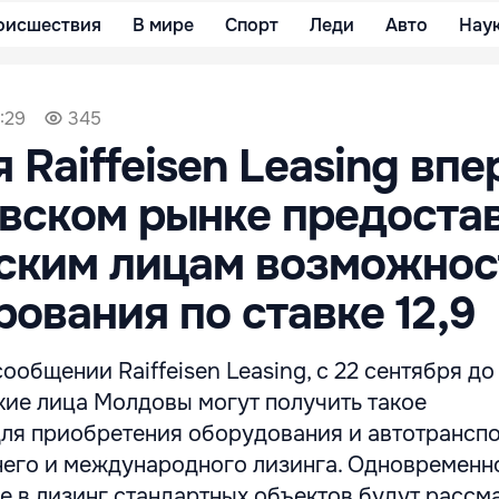
оисшествия
В мире
Спорт
Леди
Авто
Нау
:29
345
 Raiffeisen Leasing вп
вском рынке предоста
ским лицам возможнос
ования по ставке 12,9
ообщении Raiffeisen Leasing, с 22 сентября до
кие лица Молдовы могут получить такое
ля приобретения оборудования и автотранспо
него и международного лизинга. Одновременно
е в лизинг стандартных объектов будут рассм