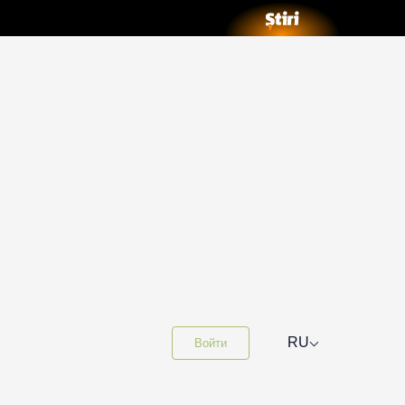
⌵
RU
Войти