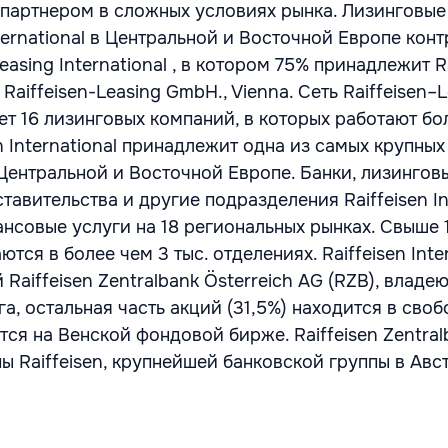
партнером в сложных условиях рынка. Лизинговые
nternational в Центральной и Восточной Европе кон
easing International , в котором 75% принадлежит R
- Raiffeisen-Leasing GmbH., Vienna. Сеть Raiffeisen–
ает 16 лизинговых компаний, в которых работают бо
en International принадлежит одна из самых крупных
 Центральной и Восточной Европе. Банки, лизингов
тавительства и другие подразделения Raiffeisen In
нсовые услуги на 18 региональных рынках. Свыше 1
тся в более чем 3 тыс. отделениях. Raiffeisen Inter
 Raiffeisen Zentralbank Österreich AG (RZB), владе
а, остальная часть акций (31,5%) находится в сво
ся на Венской фондовой бирже. Raiffeisen Zentral
ы Raiffeisen, крупнейшей банковской группы в Авс