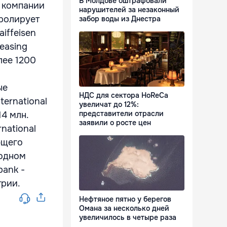
В Молдове оштрафовали
 компании
нарушителей за незаконный
тролирует
забор воды из Днестра
aiffeisen
Leasing
лее 1200
ые
НДС для сектора HoReCa
ternational
увеличат до 12%:
представители отрасли
4 млн.
заявили о росте цен
national
ющего
бодном
bank -
трии.
Нефтяное пятно у берегов
Омана за несколько дней
увеличилось в четыре раза