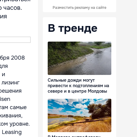
 часов.
Разместить рекламу на сайте
ния
В тренде
ября 2008
для
 и
Сильные дожди могут
 лизинг
привести к подтоплениям на
 решения
севере и в центре Молдовы
isen
нтам самые
живания,
ком уровне.
 Leasing