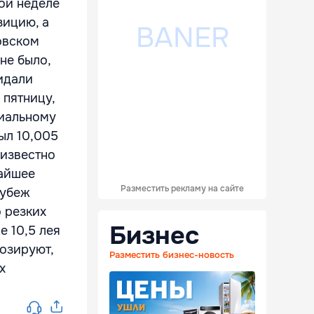
лой неделе
зицию, а
овском
не было,
идали
 пятницу,
циальному
был 10,005
 известно
жайшее
Разместить рекламу на сайте
рубеж
 резких
Бизнес
е 10,5 лея
нозируют,
Разместить бизнес-новость
х