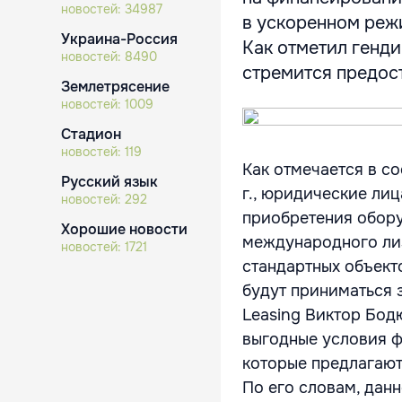
новостей:
34987
в ускоренном режи
Украина-Россия
Как отметил генди
новостей:
8490
стремится предост
Землетрясение
новостей:
1009
Стадион
новостей:
119
Как отмечается в со
Русский язык
г., юридические ли
новостей:
292
приобретения обору
Хорошие новости
международного лиз
новостей:
1721
стандартных объект
будут приниматься з
Leasing Виктор Бод
выгодные условия ф
которые предлагают
По его словам, данн