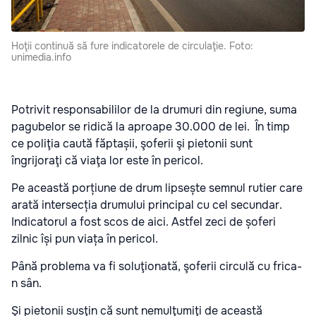
Hoţii continuă să fure indicatorele de circulaţie. Foto:
unimedia.info
Potrivit responsabililor de la drumuri din regiune, suma
pagubelor se ridică la aproape 30.000 de lei. În timp
ce poliţia caută făptașii, şoferii şi pietonii sunt
îngrijoraţi că viaţa lor este în pericol.
Pe această porțiune de drum lipsește semnul rutier care
arată intersecția drumului principal cu cel secundar.
Indicatorul a fost scos de aici. Astfel zeci de șoferi
zilnic își pun viața în pericol.
Până problema va fi soluţionată, şoferii circulă cu frica-
n sân.
Şi pietonii susţin că sunt nemulţumiţi de această