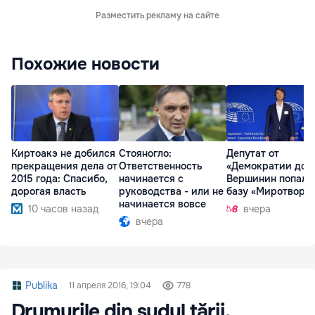
Разместить рекламу на сайте
Похожие новости
Киртоакэ не добился
Стояногло:
Депутат от
прекращения дела от
Ответственность
«Демократии дом
2015 года: Спасибо,
начинается с
Вершинин попал 
дорогая власть
руководства - или не
базу «Миротворц
начинается вовсе
10 часов назад
вчера
вчера
Publika
11 апреля 2016, 19:04
778
Drumurile din sudul ţării,