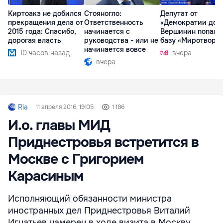
Киртоакэ не добился
Стояногло:
Депутат от
прекращения дела от
Ответственность
«Демократии дом
2015 года: Спасибо,
начинается с
Вершинин попал 
дорогая власть
руководства - или не
базу «Миротворц
начинается вовсе
10 часов назад
вчера
вчера
Ria
11 апреля 2016, 19:05
1 186
И.о. главы МИД
Приднестровья встретится в
Москве с Григорием
Карасиным
Исполняющий обязанности министра
иностранных дел Приднестровья Виталий
Игнатьев намерен в ходе визита в Москву