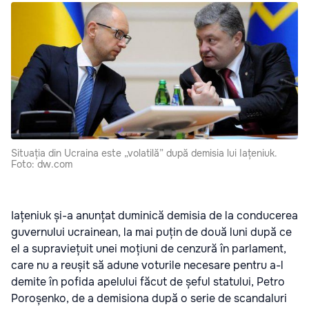
Situația din Ucraina este „volatilă” după demisia lui Iațeniuk.
Foto: dw.com
Iațeniuk și-a anunțat duminică demisia de la conducerea
guvernului ucrainean, la mai puțin de două luni după ce
el a supraviețuit unei moțiuni de cenzură în parlament,
care nu a reușit să adune voturile necesare pentru a-l
demite în pofida apelului făcut de șeful statului, Petro
Poroșenko, de a demisiona după o serie de scandaluri