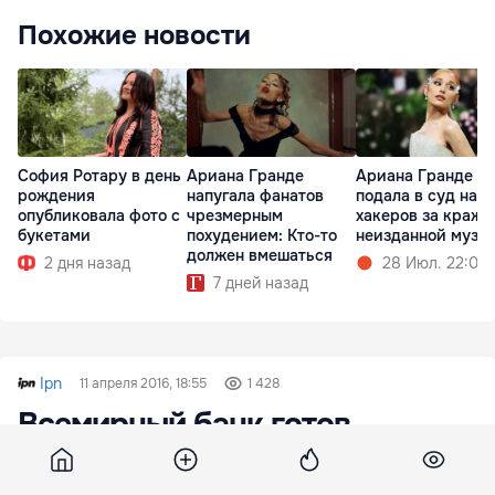
Похожие новости
София Ротару в день
Ариана Гранде
Ариана Гранде
рождения
напугала фанатов
подала в суд на
опубликовала фото с
чрезмерным
хакеров за кражу
букетами
похудением: Кто-то
неизданной музы
должен вмешаться
2 дня назад
28 Июл. 22:02
7 дней назад
Ipn
11 апреля 2016, 18:55
1 428
Всемирный банк готов
поддержать новые проекты в