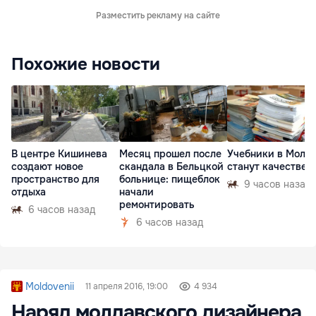
Разместить рекламу на сайте
Похожие новости
В центре Кишинева
Месяц прошел после
Учебники в Молд
создают новое
скандала в Бельцкой
станут качествен
пространство для
больнице: пищеблок
9 часов назад
отдыха
начали
ремонтировать
6 часов назад
6 часов назад
Moldovenii
11 апреля 2016, 19:00
4 934
Наряд молдавского дизайнера