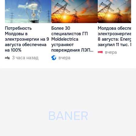
Потребность
Более 30
Молдова обеспеч
Молдовы в
специалистов ГП
электроэнергией 
электроэнергии на 9
Moldelectrica
8 августа: Energ
августа обеспечена
устраняют
закупил 11 тыс. МВ
на 100%
повреждения ЛЭП
вчера
Бельцы-Днестровск
3 часа назад
вчера