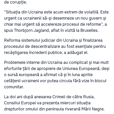
de corupție.
”Situația din Ucraina este acum extrem de volatilă. Este
urgent ca ucrainenii să-și desemneze un nou guvern și
chiar mai urgent să accelereze procesul de reforme”, a
spus Thorbjorn Jagland, aflat în vizită la Bruxelles.
Reforma sistemului judiciar din Ucraina și finalizarea
procesului de descentralizare au fost esențiale pentru
recâștigarea încrederii publice, a adăugat el.
Problemele interne din Ucraina au complicat și mai mult
eforturile țării de apropiere de Uniunea Europeană, deși
o sursă europeană a afirmat că și în luna aprilie
cetățenii ucraineni vor putea circula fără vize în blocul
comunitar.
La doi ani după anexarea Crimeii de către Rusia,
Consiliul Europei va prezenta miercuri situația
drepturilor omului din peninsula riverană Mării Negre.