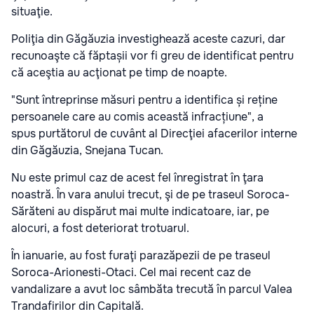
situaţie.
Poliţia din Găgăuzia investighează aceste cazuri, dar
recunoaşte că făptașii vor fi greu de identificat pentru
că aceştia au acţionat pe timp de noapte.
"Sunt întreprinse măsuri pentru a identifica și reține
persoanele care au comis această infracțiune", a
spus purtătorul de cuvânt al Direcţiei afacerilor interne
din Găgăuzia, Snejana Tucan.
Nu este primul caz de acest fel înregistrat în ţara
noastră. În vara anului trecut, şi de pe traseul Soroca-
Sărăteni au dispărut mai multe indicatoare, iar, pe
alocuri, a fost deteriorat trotuarul.
În ianuarie, au fost furaţi parazăpezii de pe traseul
Soroca-Arionesti-Otaci. Cel mai recent caz de
vandalizare a avut loc sâmbăta trecută în parcul Valea
Trandafirilor din Capitală.