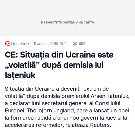
Разместить рекламу на сайте
Deschide
11 апреля 2016, 19:14
652
CE: Situația din Ucraina este
„volatilă” după demisia lui
Iațeniuk
Situația din Ucraina a devenit ”extrem de
volatilă” după demisia premierului Arseni Iațeniuk,
a declarat luni secretarul general al Consiliului
Europei, Thorbjorn Jagland, care a lansat un apel
la formarea rapidă a unui nou guvern la Kiev și la
accelerarea reformelor, relatează Reuters.