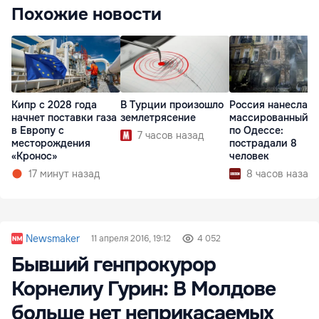
Похожие новости
Кипр с 2028 года
В Турции произошло
Россия нанесла
начнет поставки газа
землетрясение
массированный у
в Европу с
по Одессе:
7 часов назад
месторождения
пострадали 8
«Кронос»
человек
17 минут назад
8 часов назад
Newsmaker
11 апреля 2016, 19:12
4 052
Бывший генпрокурор
Корнелиу Гурин: В Молдове
больше нет неприкасаемых