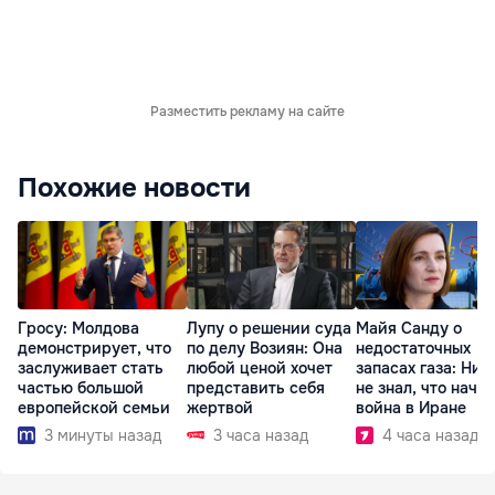
Разместить рекламу на сайте
Похожие новости
Гросу: Молдова
Лупу о решении суда
Майя Санду о
демонстрирует, что
по делу Возиян: Она
недостаточных
заслуживает стать
любой ценой хочет
запасах газа: Ник
частью большой
представить себя
не знал, что начн
европейской семьи
жертвой
война в Иране
3 минуты назад
3 часа назад
4 часа назад