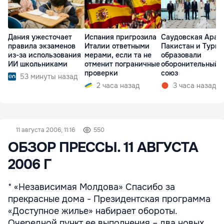
Дания ужесточает
Испания пригрозила
Саудовская Арав
правила экзаменов
Италии ответными
Пакистан и Турц
из-за использования
мерами, если та не
образовали
ИИ школьниками
отменит пограничные
оборонительный
проверки
союз
53 минуты назад
2 часа назад
3 часа назад
11 августа 2006, 11:16
550
ОБЗОР ПРЕССЫ. 11 АВГУСТА
2006 Г
* «Независимая Молдова» Спасибо за
прекрасные дома - Президентская программа
«Доступное жилье» набирает обороты.
Очередной пункт ее выполнения – два новых