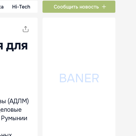
ка
Hi-Tech
Сообщить новость
я для
вы (АДЛМ)
 деловые
а Румынии
ьных