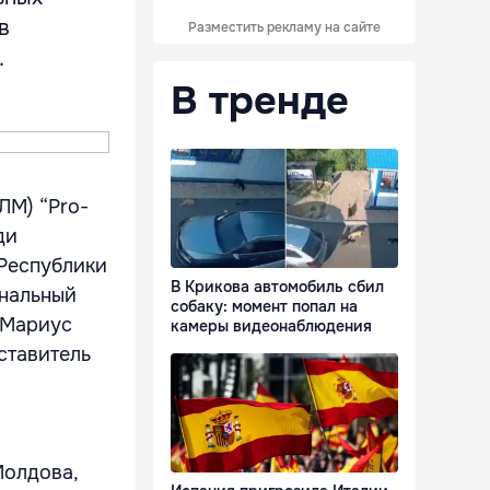
в
Разместить рекламу на сайте
.
В тренде
ЛМ) “Pro-
ди
Республики
В Крикова автомобиль сбил
ональный
собаку: момент попал на
 Мариус
камеры видеонаблюдения
ставитель
Молдова,