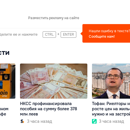
Разместить рекламу на сайте
Нашли ошибку в тексте
+
делите ее и нажмите
CTRL
ENTER
Сообщите нам!
сти
НКСС профинансировала
Тофан: Риелторы н
ином
пособия на сумму более 378
росте цен на жиль
афе
млн леев
нужно и на застр
3 часа назад
3 часа назад