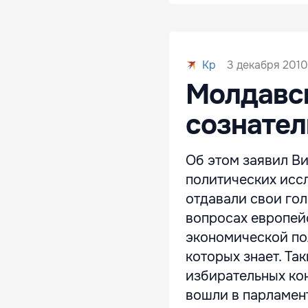
3 декабря 2010
Kp
Молдавс
сознател
Об этом заявил В
политических иссл
отдавали свои гол
вопросах европейс
экономической пол
которых знает. Та
избирательных кон
вошли в парламент 