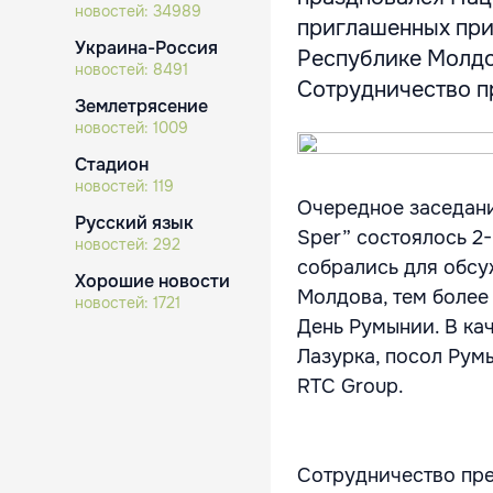
новостей:
34989
приглашенных при
Украина-Россия
Республике Молдов
новостей:
8491
Сотрудничество п
Землетрясение
новостей:
1009
Стадион
новостей:
119
Очередное заседан
Русский язык
Sper” состоялось 2-
новостей:
292
собрались для обс
Хорошие новости
Молдова, тем более
новостей:
1721
День Румынии. В ка
Лазурка, посол Рум
RTC Group.
Сотрудничество пр