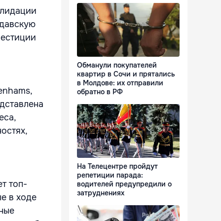
олидации
лдавскую
вестиции
Обманули покупателей
квартир в Сочи и прятались
в Молдове: их отправили
enhams,
обратно в РФ
едставлена
еса,
остях,
На Телецентре пройдут
репетиции парада:
т топ-
водителей предупредили о
затруднениях
е в ходе
ные