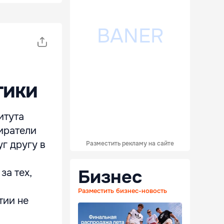
тики
итута
иратели
уг другу в
Разместить рекламу на сайте
Бизнес
за тех,
Разместить бизнес-новость
тии не