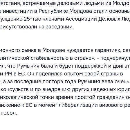
ятствия, встречаемые деловыми людьми из Молдо
 инвестиции в Республике Молдова стали основн
суждение 25-тью членами Ассоциации Деловых Лю
рисутствовали на заседании.
ионного рынка в Молдове нуждается гарантиях, св
литической стабильностью в стране», - подчеркну
ил, что Румыния была и будет поддержкой и двига
и РМ в ЕС. Он поделился опытом своей страны в
, а за последние полтора года Румыния вела очень
 консульств и по внедрению других надежных юри
сихологической точки зрения простой гражданин о
ижение к ЕС в момент либерализации визового ре
посол.