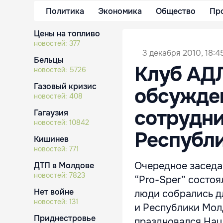
Политика
Экономика
Общество
Пр
Цены на топливо
новостей:
377
3 декабря 2010, 18:4
Бельцы
Клуб АДЛ
новостей:
5726
Газовый кризис
обсужде
новостей:
408
сотрудни
Гагаузия
новостей:
10842
Республ
Кишинев
новостей:
771
Очередное заседа
ДТП в Молдове
новостей:
7823
“Pro-Sper” состоя
Нет войне
люди собрались д
новостей:
131
и Республики Молд
Приднестровье
праздновался Нац