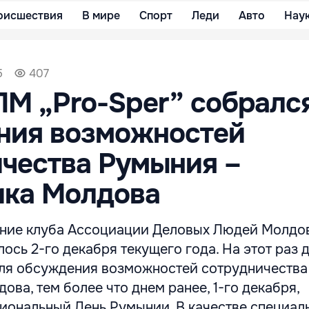
оисшествия
В мире
Спорт
Леди
Авто
Нау
5
407
М „Pro-Sper” собралс
ния возможностей
чества Румыния –
ика Молдова
ние клуба Ассоциации Деловых Людей Молдо
лось 2-го декабря текущего года. На этот раз
ля обсуждения возможностей сотрудничеств
ова, тем более что днем ранее, 1-го декабря,
иональный День Румынии. В качестве специал