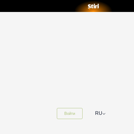
⌵
RU
Войти