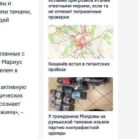
Испания пригрозила Италии
вы и
ответными мерами, если та
ыми темами,
не отменит пограничные
проверки
дей
язанных с
л Мариус
Кишинёв встал в гигантских
пробках
телем в
 активную
дических
сознает
жима», -
У гражданина Молдовы на
румынской таможне изъяли
партию контрафактной
одежды