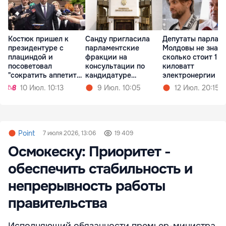
Костюк пришел к
Санду пригласила
Депутаты парлам
президентуре с
парламентские
Молдовы не знают
плациндой и
фракции на
сколько стоит 1
посоветовал
консультации по
киловатт
"сократить аппетит
кандидатуре
электронергии
чиновников"
премьера
10 Июл. 10:13
9 Июл. 10:05
12 Июл. 20:15
Point
7 июля 2026, 13:06
19 409
Осмокеску: Приоритет -
обеспечить стабильность и
непрерывность работы
правительства