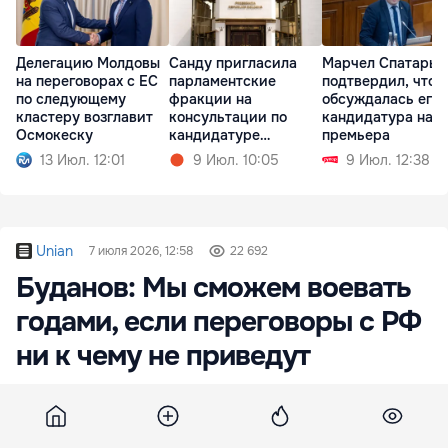
Делегацию Молдовы
Санду пригласила
Марчел Спатарь
на переговорах с ЕС
парламентские
подтвердил, что
по следующему
фракции на
обсуждалась его
кластеру возглавит
консультации по
кандидатура на п
Осмокеску
кандидатуре
премьера
премьера
13 Июл. 12:01
9 Июл. 10:05
9 Июл. 12:38
Unian
7 июля 2026, 12:58
22 692
Буданов: Мы сможем воевать
годами, если переговоры с РФ
ни к чему не приведут
Об этом глава Офиса президента Украины
Кирилл Буданов заявил в интервью для РБК-