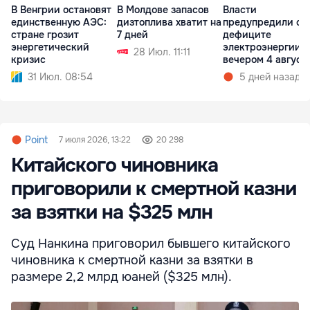
В Венгрии остановят
В Молдове запасов
Власти
единственную АЭС:
дизтоплива хватит на
предупредили о
стране грозит
7 дней
дефиците
энергетический
электроэнергии
28 Июл. 11:11
кризис
вечером 4 август
31 Июл. 08:54
5 дней назад
Point
7 июля 2026, 13:22
20 298
Китайского чиновника
приговорили к смертной казни
за взятки на $325 млн
Суд Нанкина приговорил бывшего китайского
чиновника к смертной казни за взятки в
размере 2,2 млрд юаней ($325 млн).