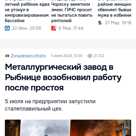
летний ребёнок едва
Чореску заметили
районе женщина
не утонул в
змею: ГИЧС просит
обвиняет бывшег
импровизированном
не пытаться ловить
мужа в избиении
бассейне
рептилий
27 Мар. 19:18
22 Июн. 20:56
6 Мая. 17:44
Zonadesecuritate
7 июля 2026, 13:30
21 722
Металлургический завод в
Рыбнице возобновил работу
после простоя
5 июля на предприятии запустили
сталеплавильный цех.