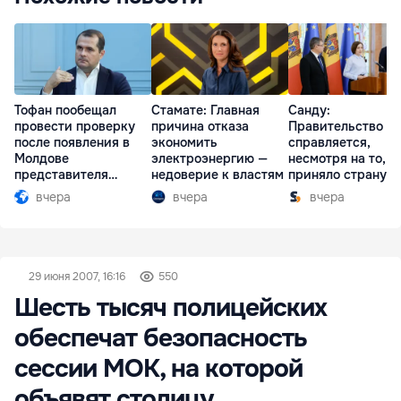
Тофан пообещал
Стамате: Главная
Санду:
провести проверку
причина отказа
Правительство
после появления в
экономить
справляется,
Молдове
электроэнергию —
несмотря на то, ч
представителя
недоверие к властям
приняло страну в
Южной Осетии
разгар кризиса
вчера
вчера
вчера
29 июня 2007, 16:16
550
Шесть тысяч полицейских
обеспечат безопасность
сессии МОК, на которой
объявят столицу