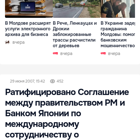
В Молдове расширят
В Рече, Ленкауцах и
В Украине задер
услуги электронного
Дрокии
гражданина
архива для бизнеса
заблокированные
Молдовы: помогал
трассы расчистили
банковским
вчера
от деревьев
мошенничеством 
Чехии
вчера
вчера
29 июня 2007, 15:42
452
Ратифицировано Соглашение
между правительством РМ и
Банком Японии по
международному
сотрудничеству о