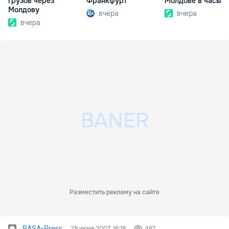
грузов через
Франкфурт
Молдове в часы п
Молдову
вчера
вчера
вчера
Разместить рекламу на сайте
BASA-Press
29 июня 2007, 16:18
467