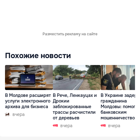
Разместить рекламу на сайте
Похожие новости
В Молдове расширят
В Рече, Ленкауцах и
В Украине задер
услуги электронного
Дрокии
гражданина
архива для бизнеса
заблокированные
Молдовы: помогал
трассы расчистили
банковским
вчера
от деревьев
мошенничеством 
Чехии
вчера
вчера