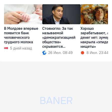
В Молдове впервые
Стояногло: За так
Хорошо
появится банк
называемой
зарабатывают, а
человеческого
«демократизацией
денег нет: зумеро
грудного молока
общества»
накрыла «эпидем
скрывается
нищеты»
5 дней назад
проедание денег
26 Июл. 08:49
8 Июл. 23:44