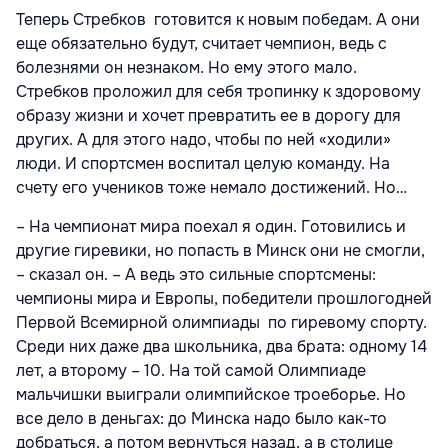
Теперь Стребков готовится к новым победам. А они
еще обязательно будут, считает чемпион, ведь с
болезнями он незнаком. Но ему этого мало.
Стребков проложил для себя тропинку к здоровому
образу жизни и хочет превратить ее в дорогу для
других. А для этого надо, чтобы по ней «ходили»
люди. И спортсмен воспитал целую команду. На
счету его учеников тоже немало достижений. Но…
– На чемпионат мира поехал я один. Готовились и
другие гиревики, но попасть в Минск они не смогли,
– сказал он. – А ведь это сильные спортсмены:
чемпионы мира и Европы, победители прошлогодней
Первой Всемирной олимпиады по гиревому спорту.
Среди них даже два школьника, два брата: одному 14
лет, а второму – 10. На той самой Олимпиаде
мальчишки выиграли олимпийское троеборье. Но
все дело в деньгах: до Минска надо было как-то
добраться, а потом вернуться назад, а в столице