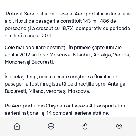
Potrivit Serviciului de presă al Aeroportului, în luna iulie
a.c., fluxul de pasageri a constituit 143 mii 486 de
persoane şi a crescut cu 18,7%, comparativ cu perioada
similară a anului 2011.
Cele mai populare destinaţii în primele şapte luni ale
anului 2012 au fost: Moscova, Istanbul, Antalya, Verona,
Munchen şi Bucureşti.
În acelaşi timp, cea mai mare creştere a fluxului de
pasageri a fost înregistrată pe direcţiile spre: Antalya,
Bucureşti, Milano, Verona şi Moscova.
Pe Aeroportul din Chişinău activează 4 transportatori
aerieni naţionali şi 14 companii aeriene străine.
Подпишитесь на новости Point.md в Google