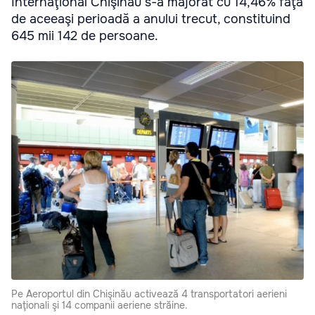
Internaţional Chişinău s-a majorat cu 14,46% faţă
de aceeaşi perioadă a anului trecut, constituind
645 mii 142 de persoane.
Pe Aeroportul din Chişinău activează 4 transportatori aerieni
naţionali şi 14 companii aeriene străine.