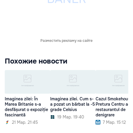
Разместить рекламу на сайте
Похожие новости
Imaginea zilei: În
Imaginea zilei. Cum s-
Cazul Smokehouse
Marea Britanie s-a
a pozat un bărbat la -5
Pretura Centru acu
desfășurat o expoziție
grade Celsius
restaurantul de
fascinantă
denigrare
19 Мар. 19:40
21 Мар. 21:45
7 Мар. 15:12