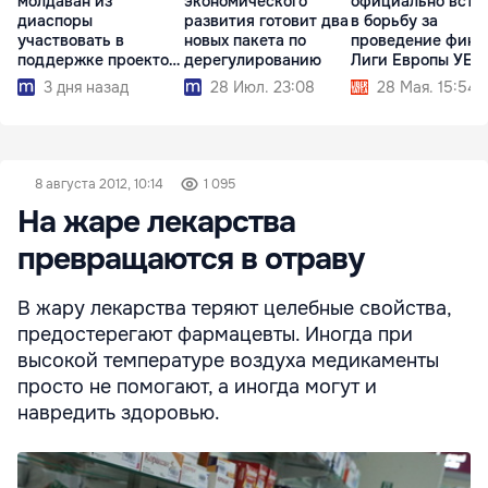
молдаван из
экономического
официально всту
диаспоры
развития готовит два
в борьбу за
участвовать в
новых пакета по
проведение фина
поддержке проектов
дерегулированию
Лиги Европы УЕФ
развития страны
2028
3 дня назад
28 Июл. 23:08
28 Мая. 15:54
8 августа 2012, 10:14
1 095
На жаре лекарства
превращаются в отраву
В жару лекарства теряют целебные свойства,
предостерегают фармацевты. Иногда при
высокой температуре воздуха медикаменты
просто не помогают, а иногда могут и
навредить здоровью.