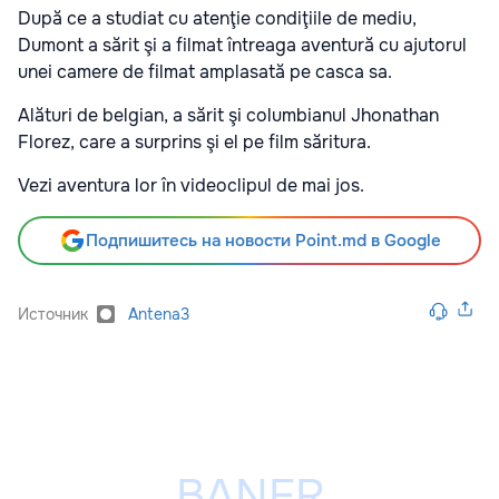
După ce a studiat cu atenţie condiţiile de mediu,
Dumont a sărit şi a filmat întreaga aventură cu ajutorul
unei camere de filmat amplasată pe casca sa.
Alături de belgian, a sărit şi columbianul Jhonathan
Florez, care a surprins şi el pe film săritura.
Vezi aventura lor în videoclipul de mai jos.
Подпишитесь на новости Point.md в Google
Источник
Antena3