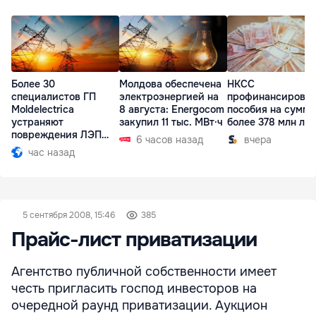
Более 30
Молдова обеспечена
НКСС
специалистов ГП
электроэнергией на
профинансирова
Moldelectrica
8 августа: Energocom
пособия на сумму
устраняют
закупил 11 тыс. МВт·ч
более 378 млн ле
повреждения ЛЭП
6 часов назад
вчера
Бельцы-Днестровск
час назад
5 сентября 2008, 15:46
385
Прайс-лист приватизации
Агентство публичной собственности имеет
честь пригласить господ инвесторов на
очередной раунд приватизации. Аукцион