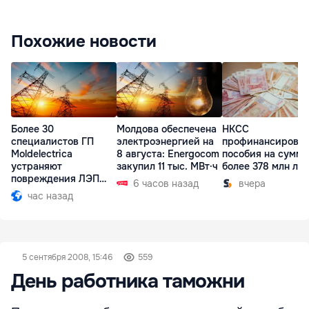
Похожие новости
Более 30
Молдова обеспечена
НКСС
специалистов ГП
электроэнергией на
профинансирова
Moldelectrica
8 августа: Energocom
пособия на сумму
устраняют
закупил 11 тыс. МВт·ч
более 378 млн ле
повреждения ЛЭП
6 часов назад
вчера
Бельцы-Днестровск
час назад
5 сентября 2008, 15:46
559
День работника таможни