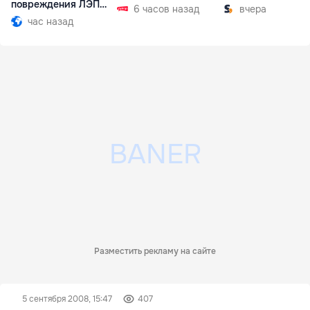
повреждения ЛЭП
6 часов назад
вчера
Бельцы-Днестровск
час назад
Разместить рекламу на сайте
5 сентября 2008, 15:47
407