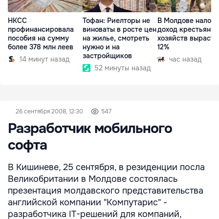
НКСС
Тофан: Риелторы не
В Молдове налог 
профинансировала
виноваты в росте цен
доход крестьянск
пособия на сумму
на жилье, смотреть
хозяйств вырасте
более 378 млн леев
нужно и на
12%
застройщиков
14 минут назад
час назад
52 минуты назад
26 сентября 2008, 12:30
547
Разработчик мобильного
софта
В Кишиневе, 25 сентября, в резиденции посла
Великобритании в Молдове состоялась
презентация молдавского представительства
английской компании "Компутарис" -
разработчика IT-решений для компаний,