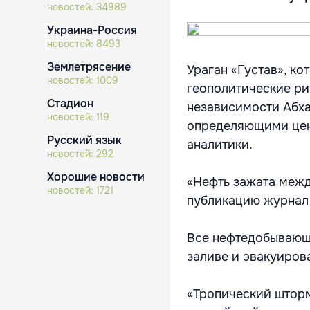
новостей:
34989
Украина-Россия
новостей:
8493
Землетрясение
Ураган «Густав», к
новостей:
1009
геополитические ри
Стадион
независимости Абха
новостей:
119
определяющими цену
Русский язык
аналитики.
новостей:
292
Хорошие новости
«Нефть зажата межд
новостей:
1721
публикацию журнал 
Все нефтедобывающи
заливе и эвакуиров
«Тропический шторм