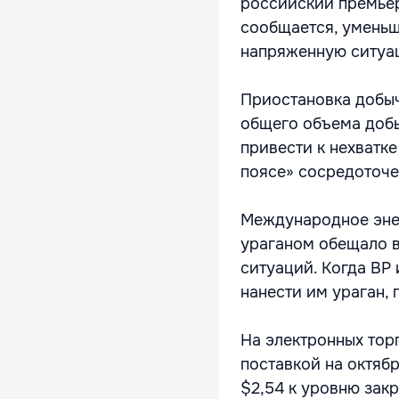
российский премьер
сообщается, уменьш
напряженную ситуац
Приостановка добыч
общего объема добы
привести к нехватке
поясе» сосредоточ
Международное энерг
ураганом обещало в
ситуаций. Когда BP 
нанести им ураган, 
На электронных тор
поставкой на октябр
$2,54 к уровню зак