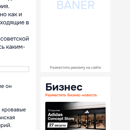
ния.
но как и
уходящие в
 советской
сь каким-
Разместить рекламу на сайте
Бизнес
ле он
Разместить бизнес-новость
и кровавые
анская
ерий.