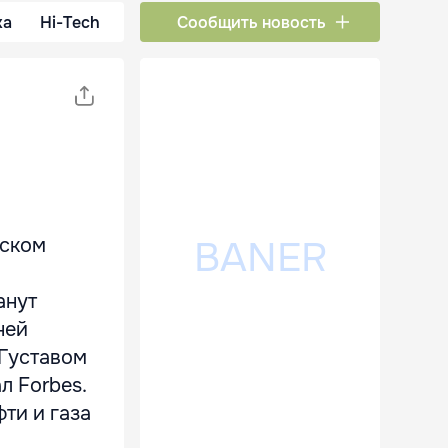
ка
Hi-Tech
Сообщить новость
нском
анут
ней
Густавом
л Forbes.
ти и газа