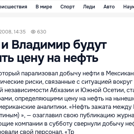
оисшествия
В мире
Спорт
Леди
Авто
Нау
2008, 14:35
630
 и Владимир будут
ть цену на нефть
 который парализовал добычу нефти в Мексика
тические риски, связанные с ситуацией вокруг
й независимости Абхазии и Южной Осетии, ст
ами, определяющими цену на нефть на нынеш
мериканские аналитики. «Нефть зажата между 
иным) », — озаглавил свою публикацию журна
щие компании в субботу свернули добычу неф
ровали свой персонал. «Тр