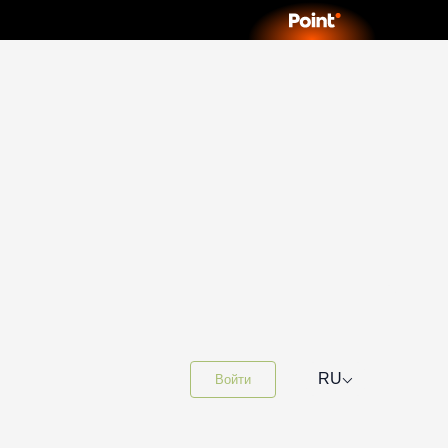
⌵
RU
Войти