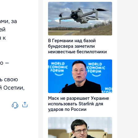
ми, за
ей
 к
В Германии над базой
бундесвера заметили
неизвестные беспилотники
но —
ть свою
й Осетии,
Маск не разрешает Украине
использовать Starlink для
ударов по России