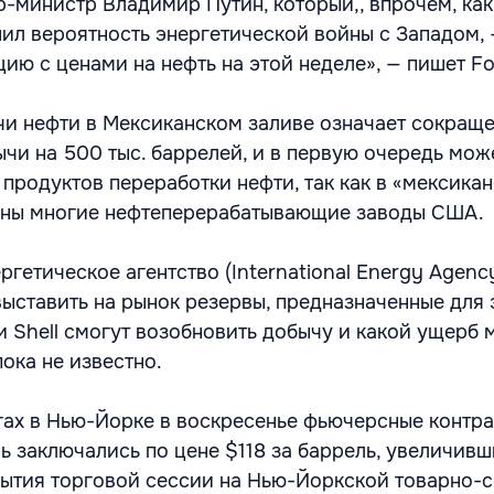
-министр Владимир Путин, который,, впрочем, как
ил вероятность энергетической войны с Западом,
ию с ценами на нефть на этой неделе», — пишет Fo
и нефти в Мексиканском заливе означает сокращ
чи на 500 тыс. баррелей, и в первую очередь мож
 продуктов переработки нефти, так как в «мексика
ены многие нефтеперерабатывающие заводы США.
етическое агентство (International Energy Agency
ыставить на рынок резервы, предназначенные для 
и Shell смогут возобновить добычу и какой ущерб
пока не известно.
гах в Нью-Йорке в воскресенье фьючерсные контра
ь заключались по цене $118 за баррель, увеличивш
рытия торговой сессии на Нью-Йоркской товарно-