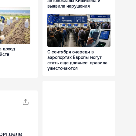
автовокзалы Кишинёва и
выявила нарушения
а доход
С сентября очереди в
йств
аэропортах Европы могут
стать еще длиннее: правила
ужесточаются
ом деле