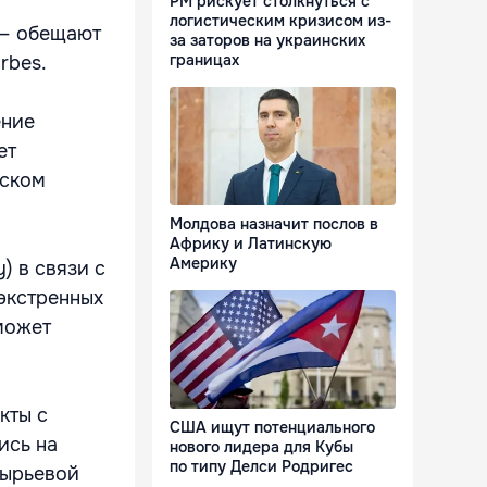
РМ рискует столкнуться с
логистическим кризисом из-
 — обещают
за заторов на украинских
границах
rbes.
ение
ет
нском
Молдова назначит послов в
Африку и Латинскую
Америку
) в связи с
экстренных
 может
кты с
США ищут потенциального
ись на
нового лидера для Кубы
по типу Делси Родригес
сырьевой