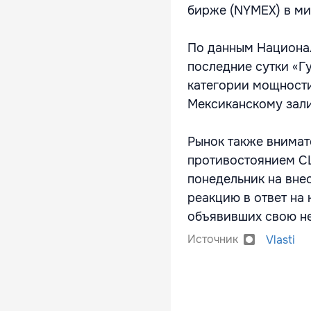
бирже (NYMEX) в ми
По данным Национал
последние сутки «Гу
категории мощности
Мексиканскому зали
Рынок также внимат
противостоянием С
понедельник на вне
реакцию в ответ на
объявивших свою н
Источник
Vlasti