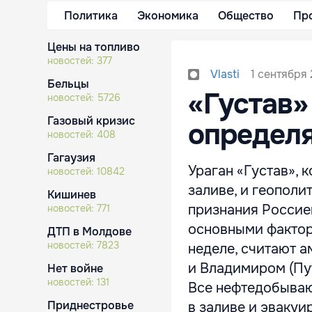
Политика
Экономика
Общество
Пр
Цены на топливо
новостей:
377
1 сентября 
Vlasti
Бельцы
«Густав»
новостей:
5726
Газовый кризис
определя
новостей:
408
Гагаузия
Ураган «Густав»,
новостей:
10842
заливе, и геополи
Кишинев
признания Россие
новостей:
771
основными фактор
ДТП в Молдове
новостей:
7823
неделе, считают а
и Владимиром (Пут
Нет войне
новостей:
131
Все нефтедобываю
Приднестровье
в заливе и эвакуи