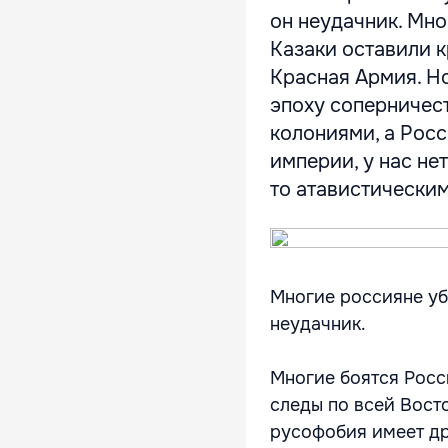
он неудачник. Мно
Казаки оставили к
Красная Армия. Н
эпоху соперничест
колониями, а Росс
империи, у нас не
то атавистическим 
Многие россияне уб
неудачник.
Многие боятся Росси
следы по всей Вост
русофобия имеет др