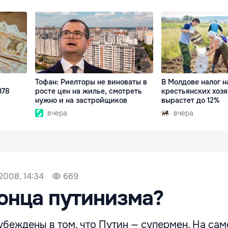
Тофан: Риелторы не виноваты в
В Молдове налог н
378
росте цен на жилье, смотреть
крестьянских хозя
нужно и на застройщиков
вырастет до 12%
вчера
вчера
2008, 14:34
669
онца путинизма?
беждены в том, что Путин — супермен. На сам