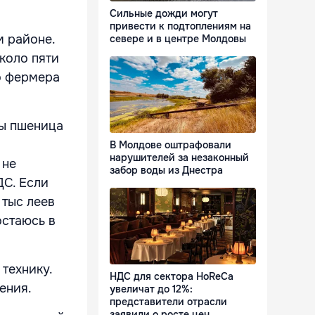
Сильные дожди могут
привести к подтоплениям на
 районе.
севере и в центре Молдовы
коло пяти
ко фермера
бы пшеница
В Молдове оштрафовали
нарушителей за незаконный
 не
забор воды из Днестра
ДС. Если
 тыс леев
остаюсь в
технику.
НДС для сектора HoReCa
ения.
увеличат до 12%:
представители отрасли
заявили о росте цен