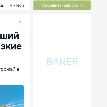
ка
Hi-Tech
Сообщить новость
оший
изкие
урожай в