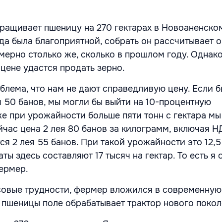
ащивает пшеницу на 270 гектарах в Новоаненском
да была благоприятной, собрать он рассчитывает о
имерно столько же, сколько в прошлом году. Одна
 цене удастся продать зерно.
блема, что нам не дают справедливую цену. Если 
я 50 банов, мы могли бы выйти на 10-процентную
же при урожайности больше пяти тонн с гектара мы
йчас цена 2 лея 80 банов за килограмм, включая Н
ся 2 лея 55 банов. При такой урожайности это 12,5
аты здесь составляют 17 тысяч на гектар. То есть я 
фермер.
овые трудности, фермер вложился в современную 
 пшеницы поле обрабатывает трактор нового покол