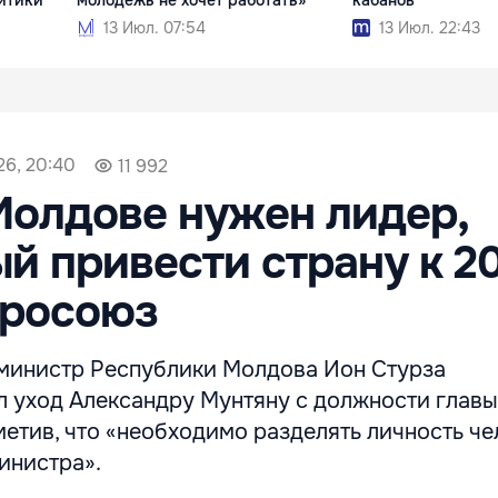
13 Июл. 07:54
13 Июл. 22:43
26, 20:40
11 992
Молдове нужен лидер,
й привести страну к 2
вросоюз
министр Республики Молдова Ион Стурза
 уход Александру Мунтяну с должности главы
метив, что «необходимо разделять личность че
инистра».