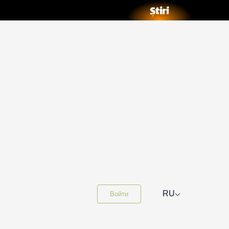
⌵
RU
Войти