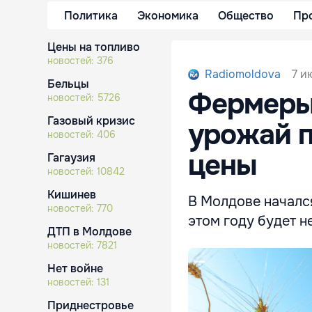
Политика
Экономика
Общество
Пр
Цены на топливо
новостей:
376
7 и
Radiomoldova
Бельцы
Фермеры
новостей:
5726
Газовый кризис
урожай п
новостей:
406
цены
Гагаузия
новостей:
10842
Кишинев
В Молдове началс
новостей:
770
этом году будет н
ДТП в Молдове
новостей:
7821
Нет войне
новостей:
131
Приднестровье