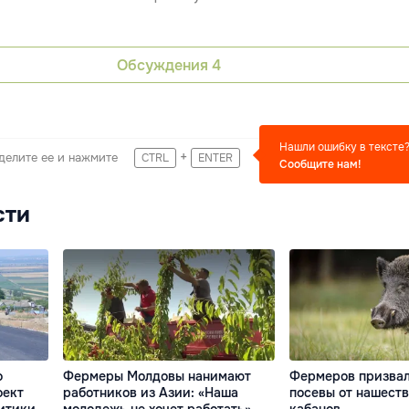
Обсуждения
4
Нашли ошибку в тексте
+
делите ее и нажмите
CTRL
ENTER
Сообщите нам!
сти
о
Фермеры Молдовы нанимают
Фермеров призвал
оект
работников из Азии: «Наша
посевы от нашест
итики
молодежь не хочет работать»
кабанов