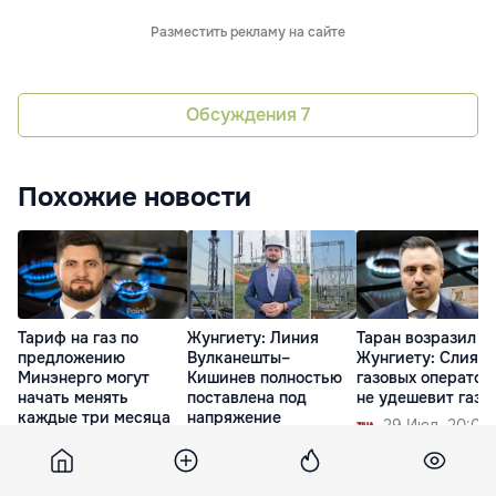
Разместить рекламу на сайте
Обсуждения
7
Похожие новости
Тариф на газ по
Жунгиету: Линия
Таран возразил
предложению
Вулканешты–
Жунгиету: Слиян
Минэнерго могут
Кишинев полностью
газовых оператор
начать менять
поставлена под
не удешевит газ
каждые три месяца
напряжение
29 Июл. 20:09
23 Июл. 13:52
23 Июл. 16:44