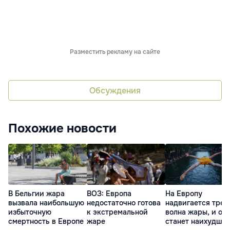
Разместить рекламу на сайте
Обсуждения
Похожие новости
В Бельгии жара
ВОЗ: Европа
На Европу
вызвала наибольшую
недостаточно готова
надвигается трет
избыточную
к экстремальной
волна жары, и он
смертность в Европе
жаре
станет наихудше