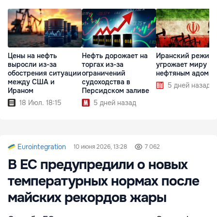
Цены на нефть
Нефть дорожает на
Иранский режим
выросли из-за
торгах из-за
угрожает миру
обострения ситуации
ограничений
нефтяным адом
между США и
судоходства в
5 дней назад
Ираном
Персидском заливе
18 Июл. 18:15
5 дней назад
Eurointegration
10 июня 2026, 13:28
7 062
В ЕС предупредили о новых
температурных нормах после
майских рекордов жары