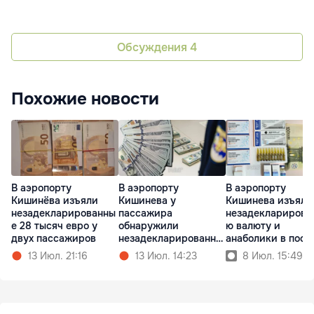
Обсуждения
4
Похожие новости
В аэропорту
В аэропорту
В аэропорту
Кишинёва изъяли
Кишинева у
Кишинева изъяли
незадекларированны
пассажира
незадекларирова
е 28 тысяч евро у
обнаружили
ю валюту и
двух пассажиров
незадекларированну
анаболики в посы
ю валюту
13 Июл. 21:16
13 Июл. 14:23
8 Июл. 15:49