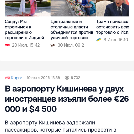
Санду: Мы
Центральные и
Трамп приказал
стремимся к
столичные власти
остановить всю
расширению
объединятся против
торговлю с Испан
торговли с Индией
уличной торговли
8 Июл. 16:10
20 Июл. 15:42
30 Июл. 09:21
Rupor
10 июня 2026, 13:39
9 702
В аэропорту Кишинева у двух
иностранцев изъяли более €26
000 и $4 500
В аэропорту Кишинева задержали
пассажиров, которые пытались провезти в