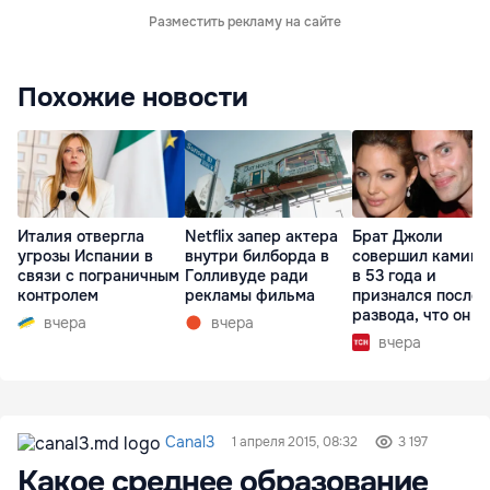
Разместить рекламу на сайте
Похожие новости
Италия отвергла
Netflix запер актера
Брат Джоли
угрозы Испании в
внутри билборда в
совершил каминг
связи с пограничным
Голливуде ради
в 53 года и
контролем
рекламы фильма
признался после
развода, что он г
вчера
вчера
вчера
Canal3
1 апреля 2015, 08:32
3 197
Какое среднее образование