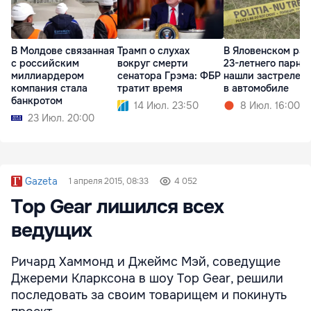
В Молдове связанная
Трамп о слухах
В Яловенском ра
с российским
вокруг смерти
23-летнего парня
миллиардером
сенатора Грэма: ФБР
нашли застрелен
компания стала
тратит время
в автомобиле
банкротом
14 Июл. 23:50
8 Июл. 16:00
23 Июл. 20:00
Gazeta
1 апреля 2015, 08:33
4 052
Top Gear лишился всех
ведущих
Ричард Хаммонд и Джеймс Мэй, соведущие
Джереми Кларксона в шоу Top Gear, решили
последовать за своим товарищем и покинуть