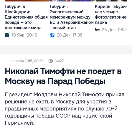
Габурич в
Габурич:
Кирилл Габурич: 
Швейцарии:
Энергетический
нас четыре
Единственная общая
меморандум между
фотоэлектрическ
победа — это
ЕС и Азербайджаном
парка
достижение мира
- новый этап
25 Дек. 08:20
19 Янв. 20:16
28 Дек. 17:36
1 апреля 2015, 08:20
8 427
Николай Тимофти не поедет в
Москву на Парад Победы
Президент Молдовы Николай Тимофти принял
решение не ехать в Москву для участия в
праздничных мероприятиях по случаю 70-й
годовщины победы СССР над нацистской
Германией.