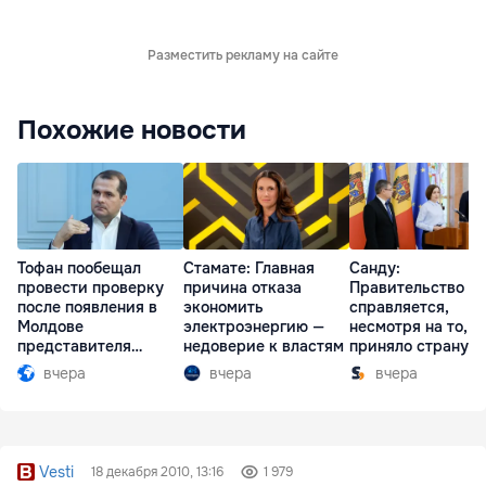
Разместить рекламу на сайте
Похожие новости
Тофан пообещал
Стамате: Главная
Санду:
провести проверку
причина отказа
Правительство
после появления в
экономить
справляется,
Молдове
электроэнергию —
несмотря на то, ч
представителя
недоверие к властям
приняло страну в
Южной Осетии
разгар кризиса
вчера
вчера
вчера
Vesti
18 декабря 2010, 13:16
1 979