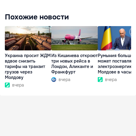
Похожие новости
Украина просит ЖДМ
Из Кишинева откроют
Румыния больше 
вдвое снизить
три новых рейса в
может поставлять
тарифы на транзит
Лондон, Аликанте и
электроэнергию
грузов через
Франкфурт
Молдове в часы п
Молдову
вчера
вчера
вчера