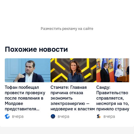
Разместить рекламу на сайте
Похожие новости
Тофан пообещал
Стамате: Главная
Санду:
провести проверку
причина отказа
Правительство
после появления в
экономить
справляется,
Молдове
электроэнергию —
несмотря на то, ч
представителя
недоверие к властям
приняло страну в
Южной Осетии
разгар кризиса
вчера
вчера
вчера