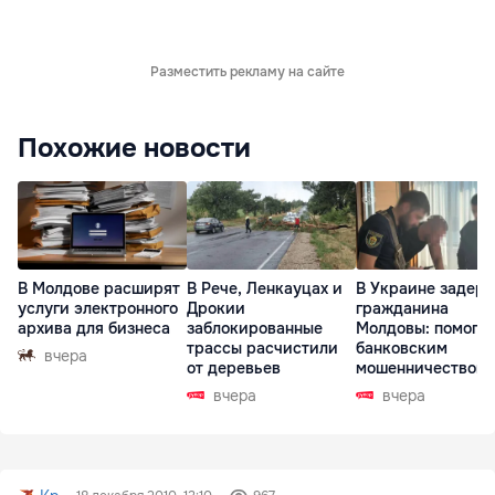
Разместить рекламу на сайте
Похожие новости
В Молдове расширят
В Рече, Ленкауцах и
В Украине задер
услуги электронного
Дрокии
гражданина
архива для бизнеса
заблокированные
Молдовы: помогал
трассы расчистили
банковским
вчера
от деревьев
мошенничеством 
Чехии
вчера
вчера