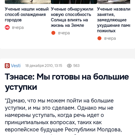
Ученые нашли новый
Ученые обнаружили
Ученые назвали т
способ охлаждения
новую способность
занятия,
городов
Солнца влиять на
замедляющие
жизнь на Земле
ухудшение памят
вчера
пожилых
вчера
вчера
Vesti
18 декабря 2010, 13:15
563
Тэнасе: Мы готовы на большие
уступки
"Думаю, что мы можем пойти на большие
уступки, и мы это сделаем. Однако мы не
намерены уступать, когда речь идет о
принципиальных вопросах, таких как
европейское будущее Республики Молдова,