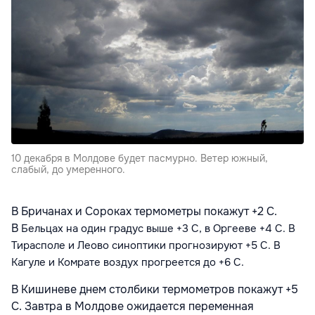
10 декабря в Молдове будет пасмурно. Ветер южный,
слабый, до умеренного.
В Бричанах и Сороках
термометры покажут +2 C.
В
Бельцах
на один градус выше +3 С, в
Оргееве
+4 С. В
Тирасполе и
Леово синоптики прогнозируют +5 С. В
Кагуле
и Комрате
воздух прогреется до +6 С.
В Кишиневе днем
столбики термометров покажут +5
С. Завтра в Молдове ожидается переменная