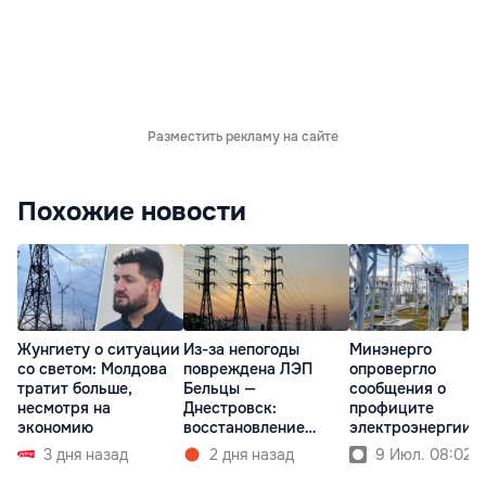
Разместить рекламу на сайте
Похожие новости
Жунгиету о ситуации
Из-за непогоды
Минэнерго
со светом: Молдова
повреждена ЛЭП
опровергло
тратит больше,
Бельцы —
сообщения о
несмотря на
Днестровск:
профиците
экономию
восстановление
электроэнергии в
займет более недели
Молдове
3 дня назад
2 дня назад
9 Июл. 08:02