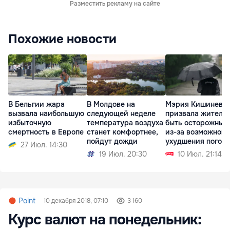
Разместить рекламу на сайте
Похожие новости
В Бельгии жара
В Молдове на
Мэрия Кишинева
вызвала наибольшую
следующей неделе
призвала жителе
избыточную
температура воздуха
быть осторожным
смертность в Европе
станет комфортнее,
из-за возможного
пойдут дожди
ухудшения погод
27 Июл. 14:30
19 Июл. 20:30
10 Июл. 21:14
Point
10 декабря 2018, 07:10
3 160
Курс валют на понедельник: