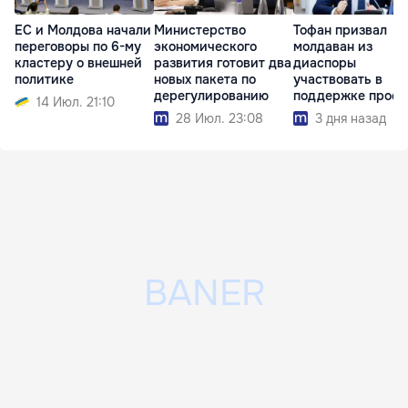
ЕС и Молдова начали
Министерство
Тофан призвал
переговоры по 6-му
экономического
молдаван из
кластеру о внешней
развития готовит два
диаспоры
политике
новых пакета по
участвовать в
дерегулированию
поддержке проек
14 Июл. 21:10
развития страны
28 Июл. 23:08
3 дня назад