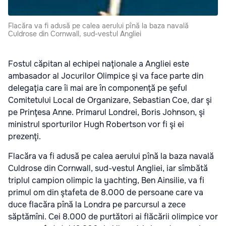
Flacăra va fi adusă pe calea aerului pînă la baza navală
Culdrose din Cornwall, sud-vestul Angliei
Fostul căpitan al echipei naţionale a Angliei este
ambasador al Jocurilor Olimpice şi va face parte din
delegaţia care îi mai are în componenţă pe şeful
Comitetului Local de Organizare, Sebastian Coe, dar şi
pe Prinţesa Anne. Primarul Londrei, Boris Johnson, şi
ministrul sporturilor Hugh Robertson vor fi şi ei
prezenţi.
Flacăra va fi adusă pe calea aerului pînă la baza navală
Culdrose din Cornwall, sud-vestul Angliei, iar sîmbătă
triplul campion olimpic la yachting, Ben Ainsilie, va fi
primul om din ştafeta de 8.000 de persoane care va
duce flacăra pînă la Londra pe parcursul a zece
săptămîni. Cei 8.000 de purtători ai flăcării olimpice vor