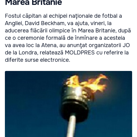
Marea Britanie
Fostul căpitan al echipei naţionale de fotbal a
Angliei, David Beckham, va ajuta, vineri, la
aducerea flăcării olimpice în Marea Britanie, după
ce o ceremonie formală de înmînare a acesteia
va avea loc la Atena, au anunţat organizatorii JO
de la Londra, relatează MOLDPRES cu referire la
diferite surse electronice.