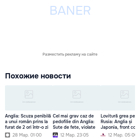
Разместить рекламу на сайте
Похожие новости
Anglia: Scuza penibilă
Cel mai grav caz de
Lovitură grea pent
a unui român prins la
pedofilie din Anglia:
Rusia: Anglia și
furat de 2 ori într-o zi
Sute de fete, violate
Japonia, front com
28 Мар. 01:00
12 Мар. 23:05
12 Мар. 05:00