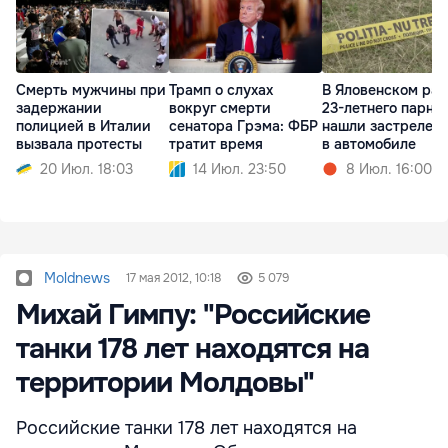
Смерть мужчины при
Трамп о слухах
В Яловенском ра
задержании
вокруг смерти
23-летнего парня
полицией в Италии
сенатора Грэма: ФБР
нашли застрелен
вызвала протесты
тратит время
в автомобиле
20 Июл. 18:03
14 Июл. 23:50
8 Июл. 16:00
Moldnews
17 мая 2012, 10:18
5 079
Михай Гимпу: "Российские
танки 178 лет находятся на
территории Молдовы"
Российские танки 178 лет находятся на