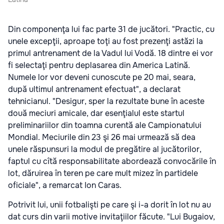
Din componenţa lui fac parte 31 de jucători. "Practic, cu
unele excepţii, aproape toţi au fost prezenţi astăzi la
primul antrenament de la Vadul lui Vodă. 18 dintre ei vor
fi selectaţi pentru deplasarea din America Latină.
Numele lor vor deveni cunoscute pe 20 mai, seara,
după ultimul antrenament efectuat", a declarat
tehnicianul. "Desigur, sper la rezultate bune în aceste
două meciuri amicale, dar esenţialul este startul
preliminariilor din toamna curentă ale Campionatului
Mondial. Meciurile din 23 şi 26 mai urmează să dea
unele răspunsuri la modul de pregătire al jucătorilor,
faptul cu cîtă responsabilitate abordează convocările în
lot, dăruirea în teren pe care mult mizez în partidele
oficiale", a remarcat Ion Caras.
Potrivit lui, unii fotbalişti pe care şi i-a dorit în lot nu au
dat curs din varii motive invitaţiilor făcute. "Lui Bugaiov,