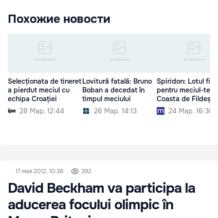
Похожие новости
Selecționata de tineret
Lovitură fatală: Bruno
Spiridon: Lotul fina
a pierdut meciul cu
Boban a decedat în
pentru meciul-test
echipa Croației
timpul meciului
Coasta de Fildeș
28 Мар. 12:44
26 Мар. 14:13
24 Мар. 16:30
17 мая 2012, 10:36
392
David Beckham va participa la
aducerea focului olimpic în