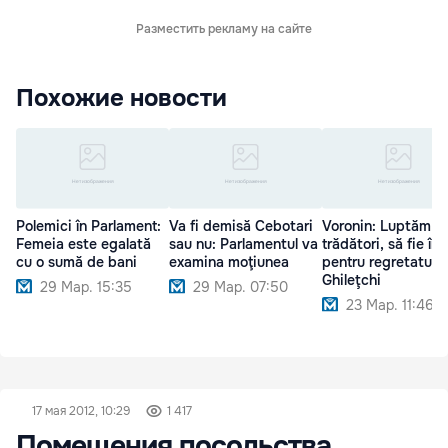
Разместить рекламу на сайте
Похожие новости
Polemici în Parlament:
Va fi demisă Cebotari
Voronin: Luptăm c
Femeia este egalată
sau nu: Parlamentul va
trădători, să fie înț
cu o sumă de bani
examina moţiunea
pentru regretatul
Ghileţchi
29 Мар. 15:35
29 Мар. 07:50
23 Мар. 11:46
17 мая 2012, 10:29
1 417
Помещения посольства