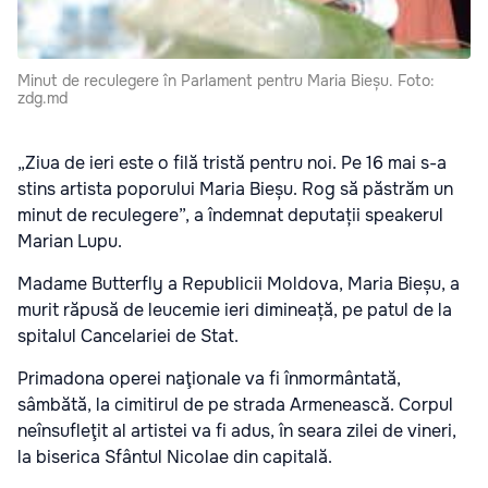
Minut de reculegere în Parlament pentru Maria Bieșu. Foto:
zdg.md
„Ziua de ieri este o filă tristă pentru noi. Pe 16 mai s-a
stins artista poporului Maria Bieșu. Rog să păstrăm un
minut de reculegere”, a îndemnat deputații speakerul
Marian Lupu.
Madame Butterfly a Republicii Moldova, Maria Bieșu, a
murit răpusă de leucemie ieri dimineață, pe patul de la
spitalul Cancelariei de Stat.
Primadona operei naţionale va fi înmormântată,
sâmbătă, la cimitirul de pe strada Armenească. Corpul
neînsufleţit al artistei va fi adus, în seara zilei de vineri,
la biserica Sfântul Nicolae din capitală.