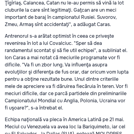
Ţîgîrlaş, Calancea, Catan nu le-au permis să vină la lot
cluburile la care sînt legitimaţi. Gaţcan are un meci
important de baraj în campionatul Rusiei. Suvorov,
Zmeu, Armaş sînt accidentaţi", a adăugat Caras.
Antrenorul s-a arătat optimist în ceea ce priveşte
revenirea în lot a lui Covalciuc. "Sper să dea
randamentul scontat şi să fie util echipei", a subliniat el.
Ion Caras a mai notat că meciurile programate vor fi
dificile. "Va fi un zbor lung. Va influenţa asupra
evoluţiilor şi diferenţa de fus orar, dar oricum vom lupta
pentru a obţine rezultate bune. Unul dintre criteriile
mele de apreciere va fi dăruirea fiecăruia în teren. Vor fi
meciuri dificile, dar ce parcă partidele din preliminariile
Campionatului Mondial cu Anglia, Polonia, Ucraina vor
fi uşoare?", s-a întrebat el.
Echipa naţională va pleca în America Latină pe 21 mai.
Meciul cu Venezuela va avea loc la Bariquimeto, iar cel
cu El Salvador - la Dallas (SUA), notează MOLDPRES.