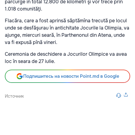
parcurge în total 12.800 de kilometri şi vor trece prin
1.018 comunităţi.
Flacăra, care a fost aprinsă săptămîna trecută pe locul
unde se desfăşurau în antichitate Jocurile la Olimpia, va
ajunge, miercuri seară, în Parthenonul din Atena, unde
va fi expusă pînă vineri.
Ceremonia de deschidere a Jocurilor Olimpice va avea
loc în seara de 27 iulie.
Подпишитесь на новости Point.md в Google
Источник