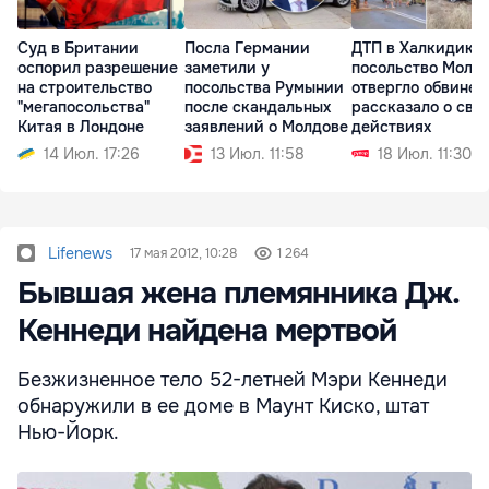
Суд в Британии
Посла Германии
ДТП в Халкидики:
оспорил разрешение
заметили у
посольство Молд
на строительство
посольства Румынии
отвергло обвинен
"мегапосольства"
после скандальных
рассказало о сво
Китая в Лондоне
заявлений о Молдове
действиях
14 Июл. 17:26
13 Июл. 11:58
18 Июл. 11:30
Lifenews
17 мая 2012, 10:28
1 264
Бывшая жена племянника Дж.
Кеннеди найдена мертвой
Безжизненное тело 52-летней Мэри Кеннеди
обнаружили в ее доме в Маунт Киско, штат
Нью-Йорк.