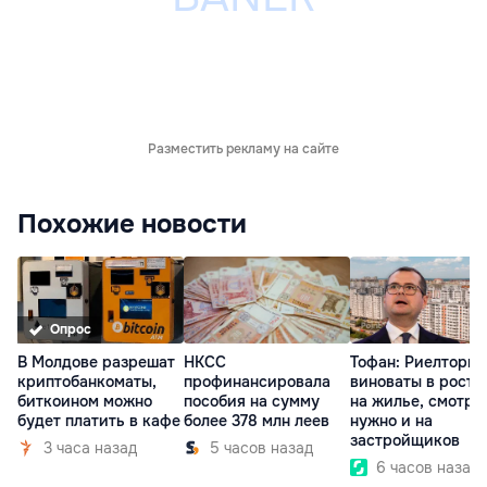
Разместить рекламу на сайте
Похожие новости
Опрос
В Молдове разрешат
НКСС
Тофан: Риелторы 
криптобанкоматы,
профинансировала
виноваты в росте
биткоином можно
пособия на сумму
на жилье, смотре
будет платить в кафе
более 378 млн леев
нужно и на
застройщиков
3 часа назад
5 часов назад
6 часов назад