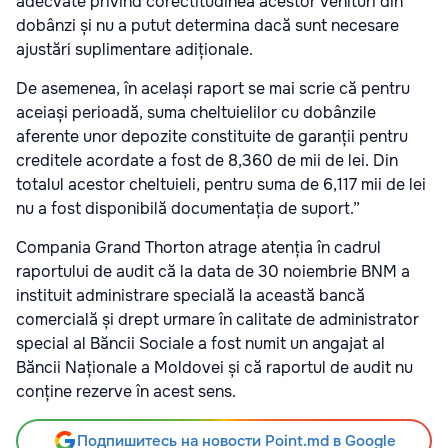
adecvate privind corectitudinea acestor venituri din
dobânzi și nu a putut determina dacă sunt necesare
ajustări suplimentare adiționale.
De asemenea, în același raport se mai scrie că pentru
aceiași perioadă, suma cheltuielilor cu dobânzile
aferente unor depozite constituite de garanții pentru
creditele acordate a fost de 8,360 de mii de lei. Din
totalul acestor cheltuieli, pentru suma de 6,117 mii de lei
nu a fost disponibilă documentația de suport.”
Compania Grand Thorton atrage atenția în cadrul
raportului de audit că la data de 30 noiembrie BNM a
instituit administrare specială la această bancă
comercială și drept urmare în calitate de administrator
special al Băncii Sociale a fost numit un angajat al
Băncii Naționale a Moldovei și că raportul de audit nu
conține rezerve în acest sens.
Подпишитесь на новости Point.md в Google