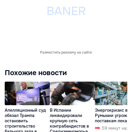
Разместить рекламу на сайте
Похожие новости
Апелляционный суд
В Испании
Энергокризис в
обязал Трампа
ликвидировали
Румынии угрожае
остановить
крупную сеть
поставкам лекарс
строительство
контрабандистов в
59 минут наза
бального зала в
Средиземноморье