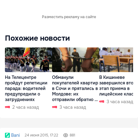
Разместить рекламу на сайте
Похожие новости
На Телецентре
Обманули
В Кишиневе
пройдут репетиции
покупателей квартир
завершился втор
парада: водителей
в Сочи и прятались в
этап приема в
предупредили о
Молдове: их
лицейские класс
затруднениях
отправили обратно в
3 часа назад
РФ
2 часа назад
3 часа назад
Bani
24 июня 2015, 17:22
881