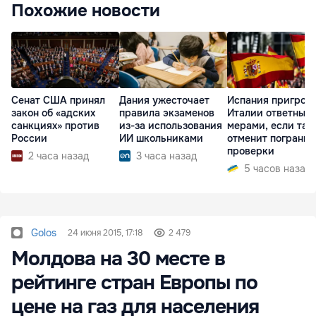
Похожие новости
Сенат США принял
Дания ужесточает
Испания пригроз
закон об «адских
правила экзаменов
Италии ответным
санкциях» против
из-за использования
мерами, если та 
России
ИИ школьниками
отменит пограни
проверки
2 часа назад
3 часа назад
5 часов назад
Golos
24 июня 2015, 17:18
2 479
Молдова на 30 месте в
рейтинге стран Европы по
цене на газ для населения