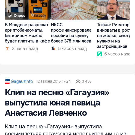
Опрос
В Молдове разрешат
НКСС
Тофан: Риелторы 
криптобанкоматы,
профинансировала
виноваты в росте
биткоином можно
пособия на сумму
на жилье, смотре
будет платить в кафе
более 378 млн леев
нужно и на
застройщиков
3 часа назад
5 часов назад
6 часов назад
Gagauzinfo
24 июня 2015, 17:24
3 493
Клип на песню «Гагаузия»
выпустила юная певица
Анастасия Левченко
Клип на песню «Гагаузия» выпустила
восьмилетняя гагаузская исполнительница из