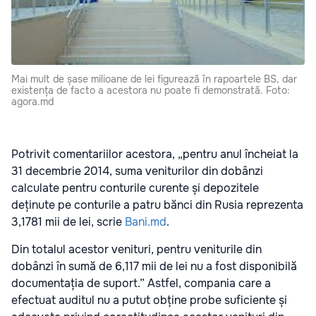
Mai mult de șase milioane de lei figurează în rapoartele BS, dar
existența de facto a acestora nu poate fi demonstrată. Foto:
agora.md
Potrivit comentariilor acestora, „pentru anul încheiat la
31 decembrie 2014, suma veniturilor din dobânzi
calculate pentru conturile curente și depozitele
deținute pe conturile a patru bănci din Rusia reprezenta
3,1781 mii de lei, scrie
Bani.md
.
Din totalul acestor venituri, pentru veniturile din
dobânzi în sumă de 6,117 mii de lei nu a fost disponibilă
documentația de suport.” Astfel, compania care a
efectuat auditul nu a putut obține probe suficiente și