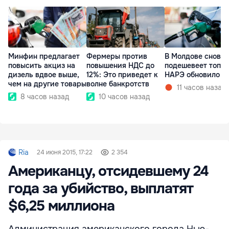
Минфин предлагает
Фермеры против
В Молдове снова
повысить акциз на
повышения НДС до
подешевеет топли
дизель вдвое выше,
12%: Это приведет к
НАРЭ обновило ц
чем на другие товары
волне банкротств
11 часов назад
8 часов назад
10 часов назад
Ria
24 июня 2015, 17:22
2 354
Американцу, отсидевшему 24
года за убийство, выплатят
$6,25 миллиона