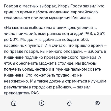
Говоря о местных выборах, Игорь Гросу заявил, что
пришло время избрать «подлинно европейского
генерального примара муниципия Кишинев».
«На местных выборах мы ставим цель увеличить
число примэрий, выигранных под эгидой PAS, с 35%
до 50%. Мы должны добиться победы в 50%
населенных пунктов. И я считаю, что пришло время —
по правде говоря, мы немного опоздали, — избрать в
Кишиневе подлинно проевропейского примара. А
чтобы обеспечить бюджет в столице, мы должны
получить большинство и в Муниципальном совете
Кишинева. Это может быть трудно, но не
невозможно. Мы также должны стремиться к лучшим
результатам в городских районах», — заявил
председатель PAS.
Еще одним «очень важным экзаменом», по его
словам, станут президентские выборы 2028 года: «Я