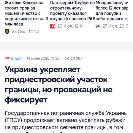
Жителю Кишинёва
Партнером Трубки по
Молдаванину нуж
грозит срок за
строительному
более 12 лет зарп
мошенничество с
проекту оказался
для покупки
недвижимостью на 3
крупный спонсор PAS
собственного жил
млн леев
20 Июл. 12:14
27 Июл. 20:00
23 Июл. 14:42
Rupor
14 июня 2026, 19:30
24 987
Украина укрепляет
приднестровский участок
границы, но провокаций не
фиксирует
Государственная пограничная служба Украины
(ГПСУ) продолжает активно укреплять рубежи
на приднестровском сегменте границы, в том