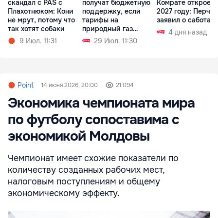
скандал с PAS с
получат бюджетную
Комрате откроетс
Плахотнюком: Кони
поддержку, если
2027 году: Перчун
не мрут, потому что
тарифы на
заявил о саботаж
так хотят собаки
природный газ
4 дня назад
вырастут
9 Июл. 11:31
29 Июл. 11:30
Point
14 июня 2026, 20:00
21 094
Экономика чемпионата мира
по футболу сопоставима с
экономикой Молдовы
Чемпионат имеет схожие показатели по
количеству созданных рабочих мест,
налоговым поступлениям и общему
экономическому эффекту.