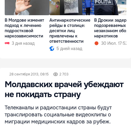
В Молдове изменят
Антинаркотические
В Дрокии задерж
подход к лечению
рейды в столице:
подозреваемых в
подростковой
десятки лиц
незаконном оборо
наркозависимости
привлечены к
наркотиков
ответственности
3 дня назад
30 Июл. 17:52
5 дней назад
28 сентября 2013, 08:15
2 703
Молдавских врачей убеждают
не покидать страну
Телеканалы и радиостанции страны будут
транслировать социальные видеоклипы о
миграции медицинских кадров за рубеж.