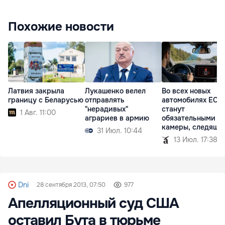
Похожие новости
Латвия закрыла
Лукашенко велел
Во всех новых
границу с Беларусью
отправлять
автомобилях ЕС
"нерадивых"
станут
1 Авг. 11:00
аграриев в армию
обязательными
камеры, следящи
31 Июл. 10:44
водителем
13 Июл. 17:38
Dni
28 сентября 2013, 07:50
977
Апелляционный суд США
оставил Бута в тюрьме