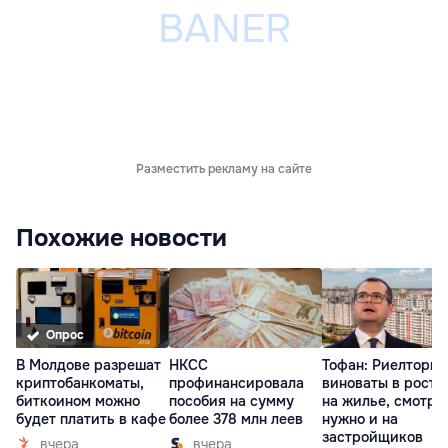
Разместить рекламу на сайте
Похожие новости
Опрос
В Молдове разрешат
НКСС
Тофан: Риелторы 
криптобанкоматы,
профинансировала
виноваты в росте
биткоином можно
пособия на сумму
на жилье, смотре
будет платить в кафе
более 378 млн леев
нужно и на
застройщиков
вчера
вчера