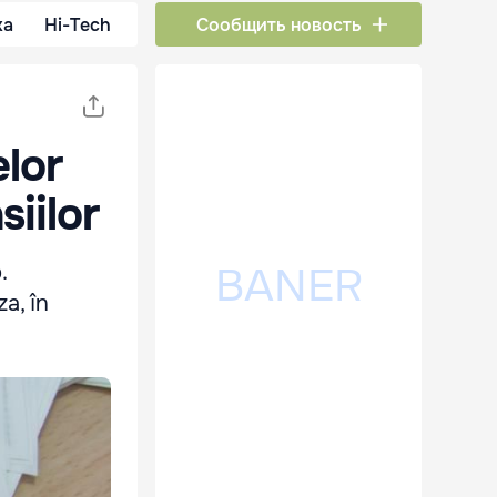
ка
Hi-Tech
Сообщить новость
elor
siilor
.
a, în