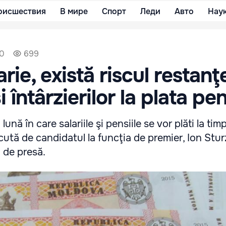
оисшествия
В мире
Спорт
Леди
Авто
Нау
40
699
rie, există riscul restanţ
i întârzierilor la plata pen
lună în care salariile şi pensiile se vor plăti la timp
cută de candidatul la funcţia de premier, Ion Sturz
g de presă.