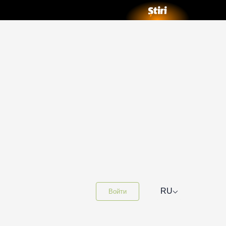
⌵
RU
Войти