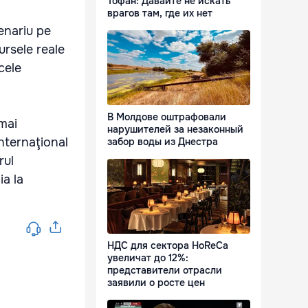
Тофан: Давайте не искать
врагов там, где их нет
enariu pe
ursele reale
cele
В Молдове оштрафовали
 mai
нарушителей за незаконный
Internaţional
забор воды из Днестра
rul
ia la
НДС для сектора HoReCa
увеличат до 12%:
представители отрасли
заявили о росте цен