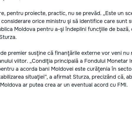
e, pentru proiecte, practic, nu se prevăd. „Este un sc
n considerare orice ministru şi să identifice care sunt s
lica Moldova pentru a-şi îndeplini funcţiile de bază, 
 Sturza.
 de premier susţine că finanţările externe vor veni nu
nului viitor. „Condiţia principală a Fondului Monetar 
pentru a acorda bani Moldovei este curăţenia în secto
abilizarea situaţiei”, a afirmat Sturza, precizând că, ab
or, Moldova ar putea crea ar un eventual acord cu FMI.