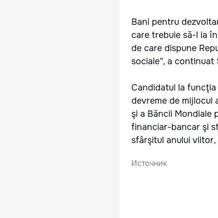
Bani pentru dezvoltar
care trebuie să-l ia î
de care dispune Repub
sociale”, a continuat
Candidatul la funcţia
devreme de mijlocul a
şi a Băncii Mondiale 
financiar-bancar şi st
sfârşitul anului viit
Источник