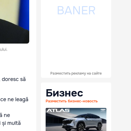
ului.
Разместить рекламу на сайте
, doresc să
Бизнес
 ce ne leagă
Разместить бизнес-новость
să ne
 și multă