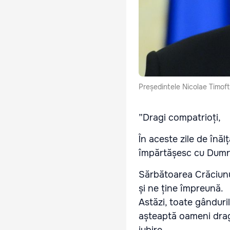
Președintele Nicolae Timoft
”Dragi compatrioți,
În aceste zile de înă
împărtășesc cu Dumn
Sărbătoarea Crăciunu
și ne ține împreună.
Astăzi, toate gânduri
așteaptă oameni dragi