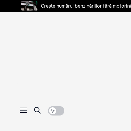
Crește numărul benzinăriilor fără motorină