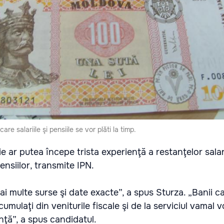
are salariile şi pensiile se vor plăti la timp.
arie ar putea începe trista experienţă a restanţelor salar
pensiilor, transmite IPN.
i multe surse şi date exacte”, a spus Sturza. „Banii c
mulaţi din veniturile fiscale şi de la serviciul vamal v
nţă”, a spus candidatul.