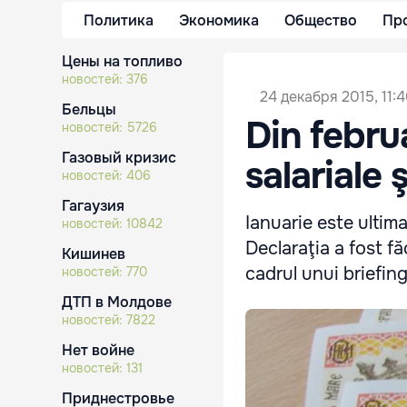
Политика
Экономика
Общество
Пр
Цены на топливо
новостей:
376
24 декабря 2015, 11:
Бельцы
Din februa
новостей:
5726
Газовый кризис
salariale ş
новостей:
406
Гагаузия
Ianuarie este ultima 
новостей:
10842
Declaraţia a fost fă
Кишинев
cadrul unui briefin
новостей:
770
ДТП в Молдове
новостей:
7822
Нет войне
новостей:
131
Приднестровье