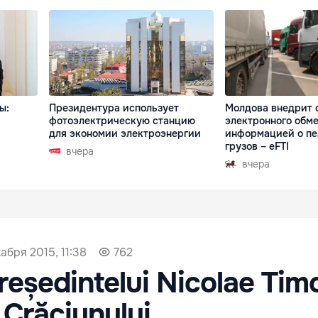
ы:
Президентура использует
Молдова внедрит 
фотоэлектрическую станцию
электронного обм
для экономии электроэнергии
информацией о пе
грузов – eFTI
вчера
вчера
абря 2015, 11:38
762
reședintelui Nicolae Timo
 Crăciunului