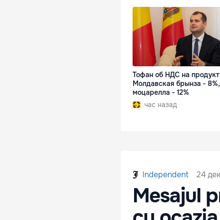
Тофан об НДС на продукт
Молдавская брынза - 8%,
моцарелла - 12%
час назад
24 дек
Independent
Mesajul p
cu ocazia