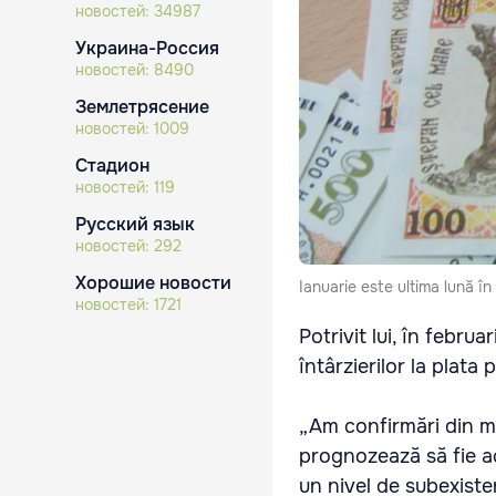
новостей:
34987
Украина-Россия
новостей:
8490
Землетрясение
новостей:
1009
Стадион
новостей:
119
Русский язык
новостей:
292
Хорошие новости
Ianuarie este ultima lună în c
новостей:
1721
Potrivit lui, în febru
întârzierilor la plata 
„Am confirmări din ma
prognozează să fie acu
un nivel de subexiste