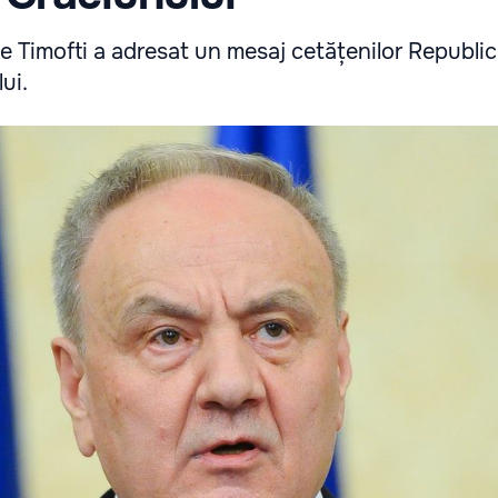
e Timofti a adresat un mesaj cetățenilor Republi
ui.