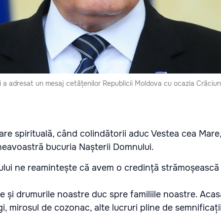
i a adresat un mesaj cetățenilor Republicii Moldova cu ocazia Crăciun
lțare spirituală, când colindătorii aduc Vestea cea Mare
eavoastră bucuria Nașterii Domnului.
lui ne reamintește că avem o credință strămoșească
le și drumurile noastre duc spre familiile noastre. Aca
, mirosul de cozonac, alte lucruri pline de semnificații