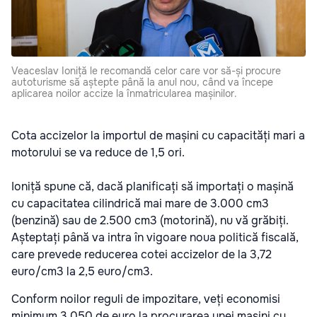
Veaceslav Ioniță le recomandă celor care vor să-și procure
autoturisme să aștepte până la anul nou, când va începe
aplicarea noilor accize la înmatricularea mașinilor.
Cota accizelor la importul de mașini cu capacități mari a
motorului se va reduce de 1,5 ori.
Ioniță spune că, dacă planificați să importați o mașină
cu capacitatea cilindrică mai mare de 3.000 cm3
(benzină) sau de 2.500 cm3 (motorină), nu vă grăbiți.
Așteptați până va intra în vigoare noua politică fiscală,
care prevede reducerea cotei accizelor de la 3,72
euro/cm3 la 2,5 euro/cm3.
Conform noilor reguli de impozitare, veți economisi
minimum 3.050 de euro la procurarea unei mașini cu