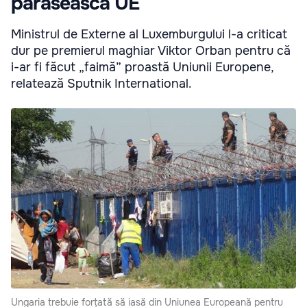
părăsească UE
Ministrul de Externe al Luxemburgului l-a criticat
dur pe premierul maghiar Viktor Orban pentru că
i-ar fi făcut „faimă” proastă Uniunii Europene,
relatează Sputnik International.
Ungaria trebuie forțată să iasă din Uniunea Europeană pentru