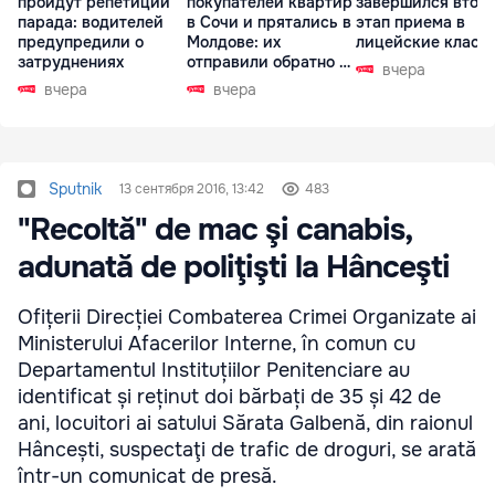
пройдут репетиции
покупателей квартир
завершился втор
парада: водителей
в Сочи и прятались в
этап приема в
предупредили о
Молдове: их
лицейские класс
затруднениях
отправили обратно в
вчера
РФ
вчера
вчера
Sputnik
13 сентября 2016, 13:42
483
"Recoltă" de mac şi canabis,
adunată de poliţişti la Hânceşti
Ofițerii Direcției Combaterea Crimei Organizate ai
Ministerului Afacerilor Interne, în comun cu
Departamentul Instituțiilor Penitenciare au
identificat și reținut doi bărbați de 35 și 42 de
ani, locuitori ai satului Sărata Galbenă, din raionul
Hâncești, suspectaţi de trafic de droguri, se arată
într-un comunicat de presă.