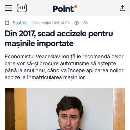
RU
Sputnik
13 сентября 2016, 14:03
1 156
Din 2017, scad accizele pentru
mașinile importate
Economistul Veaceslav Ioniță le recomandă celor
care vor să-și procure autoturisme să aștepte
până la anul nou, când va începe aplicarea noilor
accize la înmatricularea mașinilor.