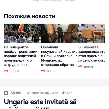
Похожие новости
На Телецентре
Обманули
В Кишиневе
пройдут репетиции
покупателей квартир
завершился втор
парада: водителей
в Сочи и прятались в
этап приема в
предупредили о
Молдове: их
лицейские класс
затруднениях
отправили обратно в
вчера
РФ
вчера
вчера
Sputnik
13 сентября 2016, 13:52
647
Ungaria este invitată să