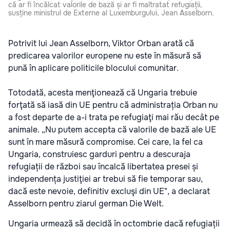
că ar fi încălcat valorile de bază și ar fi maltratat refugiații,
susține ministrul de Externe al Luxemburgului, Jean Asselborn.
Potrivit lui Jean Asselborn, Viktor Orban arată că
predicarea valorilor europene nu este în măsură să
pună în aplicare politicile blocului comunitar.
Totodată, acesta menţionează că Ungaria trebuie
forţată să iasă din UE pentru că administrația Orban nu
a fost departe de a-i trata pe refugiaţi mai rău decât pe
animale. „Nu putem accepta că valorile de bază ale UE
sunt în mare măsură compromise. Cei care, la fel ca
Ungaria, construiesc garduri pentru a descuraja
refugiații de război sau încalcă libertatea presei și
independența justiţiei ar trebui să fie temporar sau,
dacă este nevoie, definitiv excluşi din UE", a declarat
Asselborn pentru ziarul german Die Welt.
Ungaria urmează să decidă în octombrie dacă refugiații