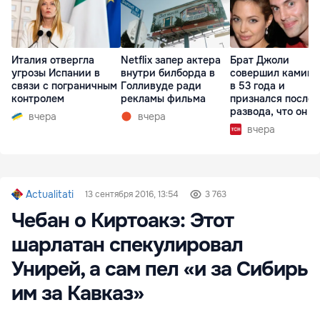
Италия отвергла
Netflix запер актера
Брат Джоли
угрозы Испании в
внутри билборда в
совершил каминг
связи с пограничным
Голливуде ради
в 53 года и
контролем
рекламы фильма
признался после
развода, что он г
вчера
вчера
вчера
Actualitati
13 сентября 2016, 13:54
3 763
Чебан о Киртоакэ: Этот
шарлатан спекулировал
Унирей, а сам пел «и за Сибирь
им за Кавказ»