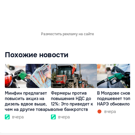
Разместить рекламу на сайте
Похожие новости
Минфин предлагает
Фермеры против
В Молдове снова
повысить акциз на
повышения НДС до
подешевеет топли
дизель вдвое выше,
12%: Это приведет к
НАРЭ обновило ц
чем на другие товары
волне банкротств
вчера
вчера
вчера