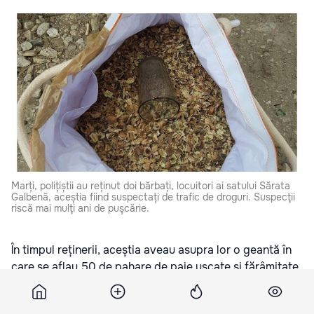
Marți, polițiștii au reținut doi bărbați, locuitori ai satului Sărata
Galbenă, aceștia fiind suspectați de trafic de droguri. Suspecţii
riscă mai mulţi ani de puşcărie.
În timpul reținerii, aceștia aveau asupra lor o geantă în
care se aflau 50 de pahare de paie uscate și fărâmițate
de mac.
În urma perchezițiilor de la domiciliile suspecților au