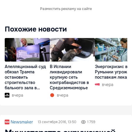
Разместить рекламу на сайте
Похожие новости
Апелляционный суд
В Испании
Энергокризис в
обязал Трампа
ликвидировали
Румынии угрожае
остановить
крупную сеть
поставкам лекарс
строительство
контрабандистов в
вчера
бального зала в
Средиземноморье
Белом доме
вчера
вчера
Newsmaker
13 сентября 2016, 13:50
1 759