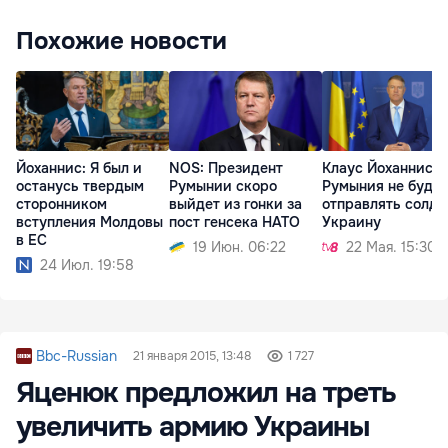
Похожие новости
Йоханнис: Я был и
NOS: Президент
Клаус Йоханнис:
останусь твердым
Румынии скоро
Румыния не будет
сторонником
выйдет из гонки за
отправлять солда
вступления Молдовы
пост генсека НАТО
Украину
в ЕС
19 Июн. 06:22
22 Мая. 15:30
24 Июл. 19:58
Bbc-Russian
21 января 2015, 13:48
1 727
Яценюк предложил на треть
увеличить армию Украины