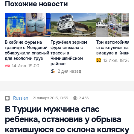
Похожие новости
В кабине фуры на
Гружёная зерном
Три автомобиля
границе с Молдовой
фура съехала с
столкнулись на
обнаружили опасный
трассы в
виадуке в Кишин
для экологии груз
Чимишлийском
13 Июл. 18:26
районе
14 Июл. 19:00
2 дня назад
Russian
21 января 2015, 13:55
2 456
В Турции мужчина спас
ребенка, остановив у обрыва
катившуюся со склона коляску