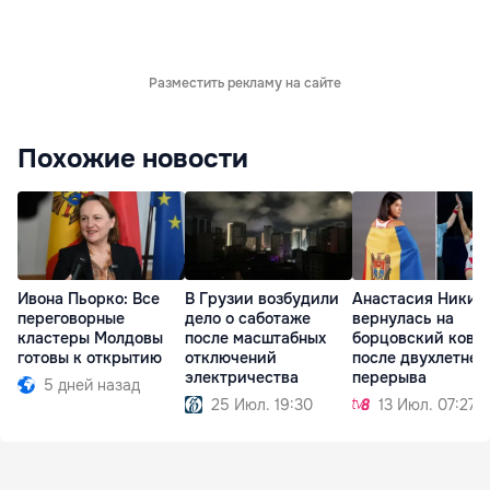
Разместить рекламу на сайте
Похожие новости
Ивона Пьорко: Все
В Грузии возбудили
Анастасия Никит
переговорные
дело о саботаже
вернулась на
кластеры Молдовы
после масштабных
борцовский ковё
готовы к открытию
отключений
после двухлетнег
электричества
перерыва
5 дней назад
25 Июл. 19:30
13 Июл. 07:27