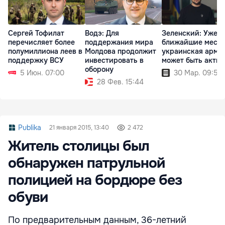
Сергей Тофилат
Водэ: Для
Зеленский: Уже в
перечисляет более
поддержания мира
ближайшие меся
полумиллиона леев в
Молдова продолжит
украинская арми
поддержку ВСУ
инвестировать в
может быть актив
оборону
5 Июн. 07:00
30 Мар. 09:54
28 Фев. 15:44
Publika
21 января 2015, 13:40
2 472
Житель столицы был
обнаружен патрульной
полицией на бордюре без
обуви
По предварительным данным, 36-летний