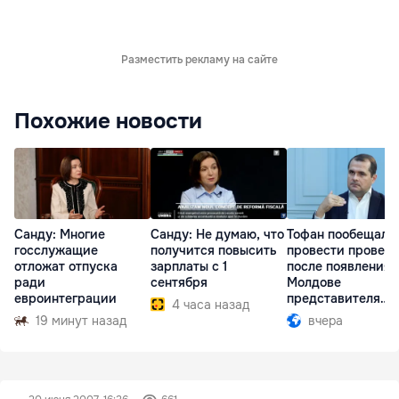
Разместить рекламу на сайте
Похожие новости
Санду: Многие
Санду: Не думаю, что
Тофан пообещал
госслужащие
получится повысить
провести провер
отложат отпуска
зарплаты с 1
после появления 
ради
сентября
Молдове
евроинтеграции
представителя
4 часа назад
Южной Осетии
19 минут назад
вчера