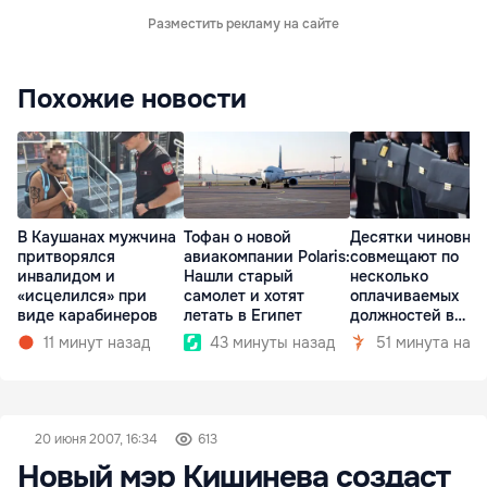
Разместить рекламу на сайте
Похожие новости
В Каушанах мужчина
Тофан о новой
Десятки чиновни
притворялся
авиакомпании Polaris:
совмещают по
инвалидом и
Нашли старый
несколько
«исцелился» при
самолет и хотят
оплачиваемых
виде карабинеров
летать в Египет
должностей в
госкомпаниях
11 минут назад
43 минуты назад
51 минута наз
20 июня 2007, 16:34
613
Новый мэр Кишинева создаст