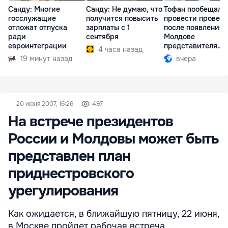
Санду: Многие
Санду: Не думаю, что
Тофан пообещал
госслужащие
получится повысить
провести провер
отложат отпуска
зарплаты с 1
после появления 
ради
сентября
Молдове
евроинтеграции
представителя
4 часа назад
Южной Осетии
19 минут назад
вчера
20 июня 2007, 16:26
497
На встрече президентов
России и Молдовы может быть
представлен план
приднестровского
урегулирования
Как ожидается, в ближайшую пятницу, 22 июня,
в Москве пройдет рабочая встреча