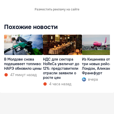
Разместить рекламу на сайте
Похожие новости
В Молдове снова
НДС для сектора
Из Кишинева отк
подешевеет топливо:
HoReCa увеличат до
три новых рейса 
НАРЭ обновило цены
12%: представители
Лондон, Аликанте
отрасли заявили о
Франкфурт
47 минут назад
росте цен
вчера
4 часа назад