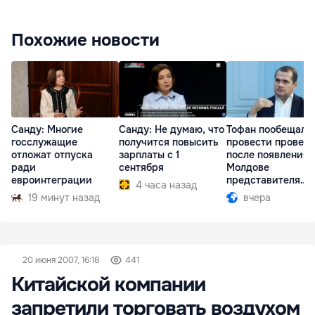
Похожие новости
Санду: Многие
Санду: Не думаю, что
Тофан пообещал
госслужащие
получится повысить
провести провер
отложат отпуска
зарплаты с 1
после появления 
ради
сентября
Молдове
евроинтеграции
представителя
4 часа назад
Южной Осетии
19 минут назад
вчера
20 июня 2007, 16:18
441
Китайской компании
запретили торговать воздухом