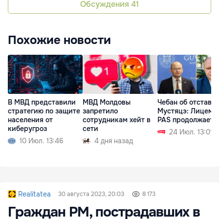
Обсуждения
41
Похожие новости
В МВД представили
МВД Молдовы
Чебан об отставк
стратегию по защите
запретило
Мустяцэ: Лицеме
населения от
сотрудникам хейт в
PAS продолжаетс
киберугроз
сети
24 Июл. 13:01
10 Июл. 13:46
4 дня назад
Realitatea
30 августа 2023, 20:03
8 173
Граждан РМ, пострадавших в