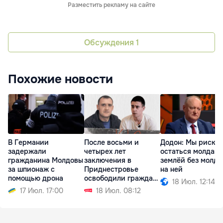
Разместить рекламу на сайте
Обсуждения
1
Похожие новости
В Германии
После восьми и
Додон: Мы риску
задержали
четырех лет
остаться молдав
гражданина Молдовы
заключения в
землёй без молда
за шпионаж с
Приднестровье
на ней
помощью дрона
освободили граждан
18 Июл. 12:14
Молдовы
17 Июл. 17:00
18 Июл. 08:12