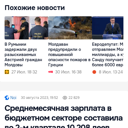
Похожие новости
Молдаван
Евродепутат: Мы
В Румынии
предупредили о
отправляем Молд
задержали двух
повышенной
миллиарды, а куз
разыскиваемых
опасности пожаров в
Санду получает
Австрией граждан
Греции
более 6000 евро
Молдовы
30 Июл. 16:38
8 Июл. 13:24
27 Июл. 18:32
Noi
30 августа 2023, 19:52
22 829
Среднемесячная зарплата в
бюджетном секторе составила
во 2-м квартале 10 208 леев