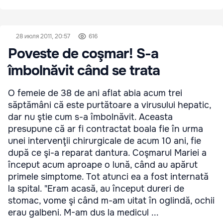
28 июля 2011, 20:57
616
Poveste de coşmar! S-a
îmbolnăvit când se trata
O femeie de 38 de ani aflat abia acum trei
săptămâni că este purtătoare a virusului hepatic,
dar nu ştie cum s-a îmbolnăvit. Aceasta
presupune că ar fi contractat boala fie în urma
unei intervenţii chirurgicale de acum 10 ani, fie
după ce şi-a reparat dantura. Coşmarul Mariei a
început acum aproape o lună, când au apărut
primele simptome. Tot atunci ea a fost internată
la spital. "Eram acasă, au început dureri de
stomac, vome şi când m-am uitat în oglindă, ochii
erau galbeni. M-am dus la medicul ...