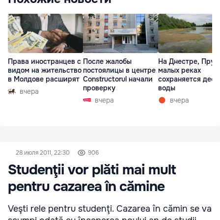
Права иностранцев с
После жалобы
На Днестре, Прут
видом на жительство
постоялицы в центре
малых реках
в Молдове расширят
Constructorul начали
сохраняется деф
проверку
воды
вчера
вчера
вчера
28 июля 2011, 22:30
906
Studenţii vor plăti mai mult
pentru cazarea în cămine
Veşti rele pentru studenţi. Cazarea în cămin se va