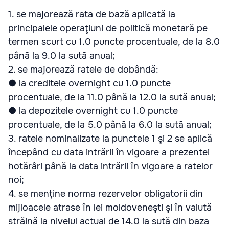
1. se majorează rata de bază aplicată la
principalele operaţiuni de politică monetară pe
termen scurt cu 1.0 puncte procentuale, de la 8.0
până la 9.0 la sută anual;
2. se majorează ratele de dobândă:
● la creditele overnight cu 1.0 puncte
procentuale, de la 11.0 până la 12.0 la sută anual;
● la depozitele overnight cu 1.0 puncte
procentuale, de la 5.0 până la 6.0 la sută anual;
3. ratele nominalizate la punctele 1 şi 2 se aplică
începând cu data intrării în vigoare a prezentei
hotărâri până la data intrării în vigoare a ratelor
noi;
4. se menţine norma rezervelor obligatorii din
mijloacele atrase în lei moldoveneşti şi în valută
străină la nivelul actual de 14.0 la sută din baza