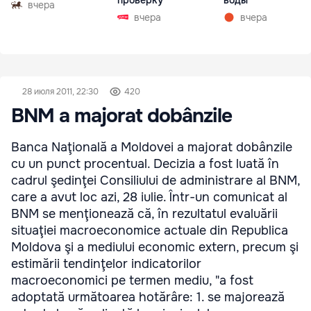
проверку
воды
вчера
вчера
вчера
28 июля 2011, 22:30
420
BNM a majorat dobânzile
Banca Naţională a Moldovei a majorat dobânzile
cu un punct procentual. Decizia a fost luată în
cadrul şedinţei Consiliului de administrare al BNM,
care a avut loc azi, 28 iulie. Într-un comunicat al
BNM se menţionează că, în rezultatul evaluării
situaţiei macroeconomice actuale din Republica
Moldova şi a mediului economic extern, precum şi
estimării tendinţelor indicatorilor
macroeconomici pe termen mediu, "a fost
adoptată următoarea hotărâre: 1. se majorează