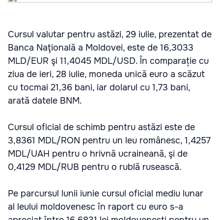
Cursul valutar pentru astăzi, 29 iulie, prezentat de
Banca Naţională a Moldovei, este de 16,3033
MLD/EUR şi 11,4045 MDL/USD. În comparație cu
ziua de ieri, 28 iulie, moneda unică euro a scăzut
cu tocmai 21,36 bani, iar dolarul cu 1,73 bani,
arată datele BNM.
Cursul oficial de schimb pentru astăzi este de
3,8361 MDL/RON pentru un leu românesc, 1,4257
MDL/UAH pentru o hrivnă ucraineană, şi de
0,4129 MDL/RUB pentru o rublă rusească.
Pe parcursul lunii iunie cursul oficial mediu lunar
al leului moldovenesc în raport cu euro s-a