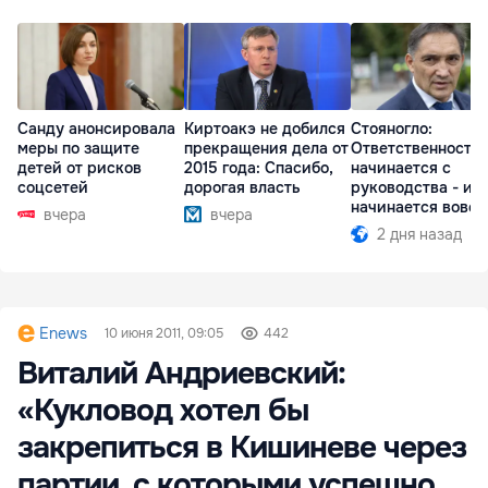
Санду анонсировала
Киртоакэ не добился
Стояногло:
меры по защите
прекращения дела от
Ответственность
детей от рисков
2015 года: Спасибо,
начинается с
соцсетей
дорогая власть
руководства - ил
начинается вовсе
вчера
вчера
2 дня назад
Enews
10 июня 2011, 09:05
442
Виталий Андриевский:
«Кукловод хотел бы
закрепиться в Кишиневе через
партии, с которыми успешно