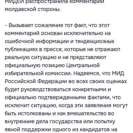
МИДЕИ распространила комментарий
молдавской стороны.
- Вызывает сожаление тот факт, что этот
комментарий основан исключительно на
ошибочной информации и тенденциозных
публикациях в прессе, которые не отражают
реальную ситуацию и не представляют
официальную позицию Центральной
избирательной комиссии. Надеемся, что МИД
Российской Федерации во всех своих оценках
будет руководствоваться конкретными и
официально подтвержденными фактами, что
исключит ситуацию, когда эти заявления могут
быть истолкованы и как вмешательство во
внутренние дела государства или попытку
явной поддержки одного из кандидатов на