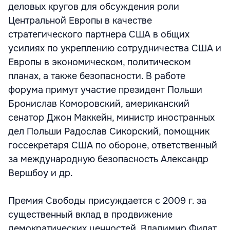
деловых кругов для обсуждения роли
Центральной Европы в качестве
стратегического партнера США в общих
усилиях по укреплению сотрудничества США и
Европы в экономическом, политическом
планах, а также безопасности. В работе
форума примут участие президент Польши
Бронислав Коморовский, американский
сенатор Джон Маккейн, министр иностранных
дел Польши Радослав Сикорский, помощник
госсекретаря США по обороне, ответственный
за международную безопасность Александр
Вершбоу и др.
Премия Свободы присуждается с 2009 г. за
существенный вклад в продвижение
демократических ценностей. Владимир Филат