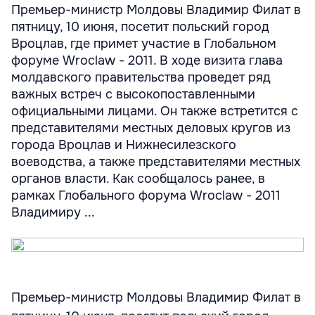
Премьер-министр Молдовы Владимир Филат в
пятницу, 10 июня, посетит польский город
Вроцлав, где примет участие в Глобальном
форуме Wroclaw - 2011. В ходе визита глава
молдавского правительства проведет ряд
важных встреч с высокопоставленными
официальными лицами. Он также встретится с
представителями местных деловых кругов из
города Вроцлав и Нижнесилезского
воеводства, а также представителями местных
органов власти. Как сообщалось ранее, в
рамках Глобального форума Wroclaw - 2011
Владимиру ...
Премьер-министр Молдовы Владимир Филат в