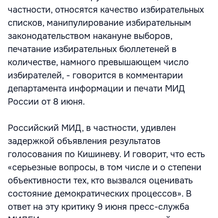
частности, относятся качество избирательных
списков, манипулирование избирательным
законодательством накануне выборов,
печатание избирательных бюллетеней в
количестве, намного превышающем число
избирателей, - говорится в комментарии
департамента информации и печати МИД
России от 8 июня.
Российский МИД, в частности, удивлен
задержкой объявления результатов
голосования по Кишиневу. И говорит, что есть
«серьезные вопросы, в том числе и о степени
объективности тех, кто вызвался оценивать
состояние демократических процессов». В
ответ на эту критику 9 июня пресс-служба