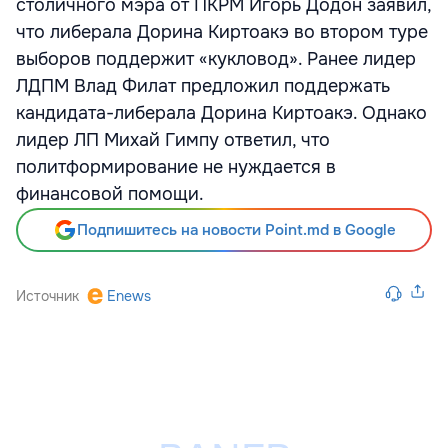
столичного мэра от ПКРМ Игорь Додон заявил,
что либерала Дорина Киртоакэ во втором туре
выборов поддержит «кукловод». Ранее лидер
ЛДПМ Влад Филат предложил поддержать
кандидата-либерала Дорина Киртоакэ. Однако
лидер ЛП Михай Гимпу ответил, что
политформирование не нуждается в
финансовой помощи.
Подпишитесь на новости Point.md в Google
Источник
Enews