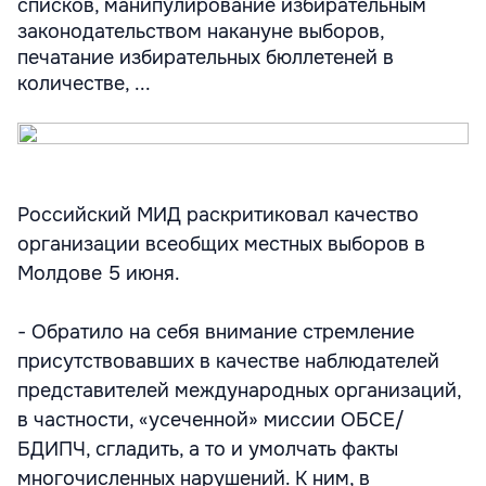
списков, манипулирование избирательным
законодательством накануне выборов,
печатание избирательных бюллетеней в
количестве, ...
Российский МИД раскритиковал качество
организации всеобщих местных выборов в
Молдове 5 июня.
- Обратило на себя внимание стремление
присутствовавших в качестве наблюдателей
представителей международных организаций,
в частности, «усеченной» миссии ОБСЕ/
БДИПЧ, сгладить, а то и умолчать факты
многочисленных нарушений. К ним, в