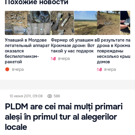
Похожие новости
Упавший в Молдове
Фермер об упавшем в
В результате пад
летательный аппарат
Крокмазе дроне: Вот
дрона в Крокмазе
оказался
такой у нас подарок
повреждены
беспилотником-
несколько крыш
вчера
ракетой
домов
вчера
вчера
10 июня 2011, 09:08
586
PLDM are cei mai mulți primari
aleși în primul tur al alegerilor
locale