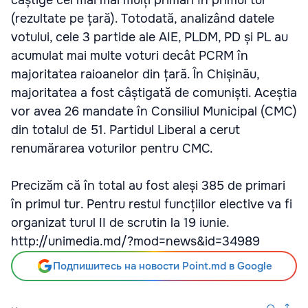
câștige cel mai mai mulți primari în primul tur
(rezultate pe țară). Totodată, analizând datele
votului, cele 3 partide ale AIE, PLDM, PD și PL au
acumulat mai multe voturi decât PCRM în
majoritatea raioanelor din țară. În Chișinău,
majoritatea a fost câștigată de comuniști. Aceștia
vor avea 26 mandate în Consiliul Municipal (CMC)
din totalul de 51. Partidul Liberal a cerut
renumărarea voturilor pentru CMC.
Precizăm că în total au fost aleși 385 de primari
în primul tur. Pentru restul funcțiilor elective va fi
organizat turul II de scrutin la 19 iunie.
http://unimedia.md/?mod=news&id=34989
Подпишитесь на новости Point.md в Google