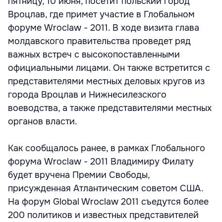
пятницу, 10 июня, посетит польский город
Вроцлав, где примет участие в Глобальном
форуме Wroclaw - 2011. В ходе визита глава
молдавского правительства проведет ряд
важных встреч с высокопоставленными
официальными лицами. Он также встретится с
представителями местных деловых кругов из
города Вроцлав и Нижнесилезского
воеводства, а также представителями местных
органов власти.
Как сообщалось ранее, в рамках Глобального
форума Wroclaw - 2011 Владимиру Филату
будет вручена Премии Свободы,
присужденная Атлантическим советом США.
На форум Global Wroclaw 2011 съедутся более
200 политиков и известных представителей