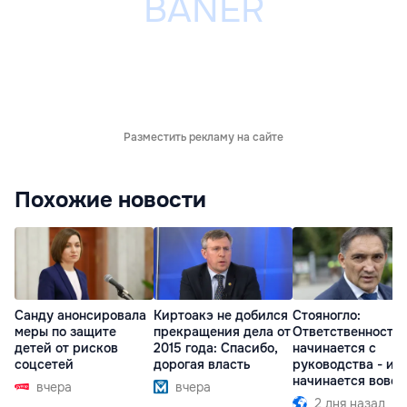
Разместить рекламу на сайте
Похожие новости
Санду анонсировала
Киртоакэ не добился
Стояногло:
меры по защите
прекращения дела от
Ответственность
детей от рисков
2015 года: Спасибо,
начинается с
соцсетей
дорогая власть
руководства - ил
начинается вовсе
вчера
вчера
2 дня назад