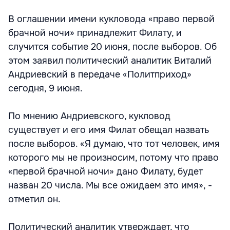
В оглашении имени кукловода «право первой
брачной ночи» принадлежит Филату, и
случится событие 20 июня, после выборов. Об
этом заявил политический аналитик Виталий
Андриевский в передаче «Политприход»
сегодня, 9 июня.
По мнению Андриевского, кукловод
существует и его имя Филат обещал назвать
после выборов. «Я думаю, что тот человек, имя
которого мы не произносим, потому что право
«первой брачной ночи» дано Филату, будет
назван 20 числа. Мы все ожидаем это имя», -
отметил он.
Политический аналитик утверждает, что