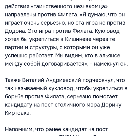
действия «таинственного незнакомца»
направлены против Филата. «Я думаю, что он
играет очень серьезно, но эта игра не против
Додона. Это игра против Филата. Кукловод
хотел бы укрепиться в Кишиневе через те
партии и структуры, с которыми он уже
успешно работает. Мы видим, кто в альянсе
между собой договаривается», - намекнул он.
Также Виталий Андриевский подчеркнул, что
так называемый кукловод, чтобы укрепиться в
борьбе против Филата, серьезно помогает
кандидату на пост столичного мэра Дорину
Киртоакэ.
Напомним, что ранее кандидат на пост