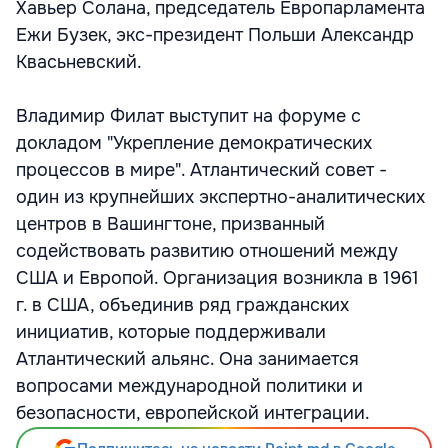
Хавьер Солана, председатель Европарламента
Ежи Бузек, экс-президент Польши Александр
Квасьневский.
Владимир Филат выступит на форуме с
докладом "Укрепление демократических
процессов в мире". Атлантический совет -
один из крупнейших экспертно-аналитических
центров в Вашингтоне, призванный
содействовать развитию отношений между
США и Европой. Организация возникла в 1961
г. в США, объединив ряд гражданских
инициатив, которые поддерживали
Атлантический альянс. Она занимается
вопросами международной политики и
безопасности, европейской интеграции.