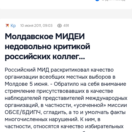
Kp
10 июня 2011, 09:03
491
Молдавское МИДЕИ
недовольно критикой
российских коллег...
Российский МИД раскритиковал качество
организации всеобщих местных выборов в
Молдове 5 июня. - Обратило на себя внимание
стремление присутствовавших в качестве
наблюдателей представителей международных
организаций, в частности, «усеченной» миссии
ОБСЕ/БДИПЧ, сгладить, а то и умолчать факты
многочисленных нарушений. К ним, в
частности, относятся качество избирательных