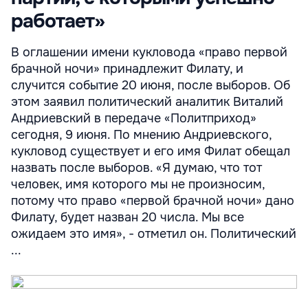
работает»
В оглашении имени кукловода «право первой
брачной ночи» принадлежит Филату, и
случится событие 20 июня, после выборов. Об
этом заявил политический аналитик Виталий
Андриевский в передаче «Политприход»
сегодня, 9 июня. По мнению Андриевского,
кукловод существует и его имя Филат обещал
назвать после выборов. «Я думаю, что тот
человек, имя которого мы не произносим,
потому что право «первой брачной ночи» дано
Филату, будет назван 20 числа. Мы все
ожидаем это имя», - отметил он. Политический
...