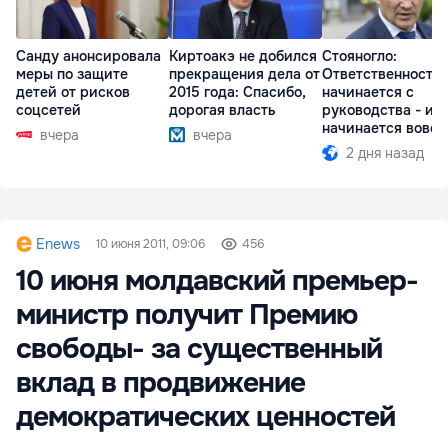
Санду анонсировала
Киртоакэ не добился
Стояногло:
меры по защите
прекращения дела от
Ответственность
детей от рисков
2015 года: Спасибо,
начинается с
соцсетей
дорогая власть
руководства - ил
начинается вовсе
вчера
вчера
2 дня назад
Enews
10 июня 2011, 09:06
456
10 июня молдавский премьер-
министр получит Премию
свободы- за существенный
вклад в продвижение
демократических ценностей