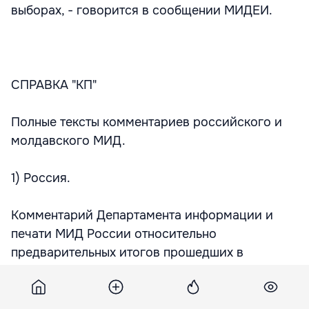
выборах, - говорится в сообщении МИДЕИ.
СПРАВКА "КП"
Полные тексты комментариев российского и
молдавского МИД.
1) Россия.
Комментарий Департамента информации и
печати МИД России относительно
предварительных итогов прошедших в
Молдавии 5 июня всеобщих муниципальных
выборов.