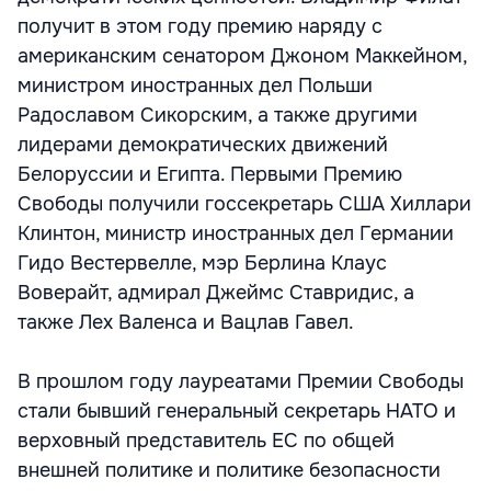
получит в этом году премию наряду с
американским сенатором Джоном Маккейном,
министром иностранных дел Польши
Радославом Сикорским, а также другими
лидерами демократических движений
Белоруссии и Египта. Первыми Премию
Свободы получили госсекретарь США Хиллари
Клинтон, министр иностранных дел Германии
Гидо Вестервелле, мэр Берлина Клаус
Воверайт, адмирал Джеймс Ставридис, а
также Лех Валенса и Вацлав Гавел.
В прошлом году лауреатами Премии Свободы
стали бывший генеральный секретарь НАТО и
верховный представитель ЕС по общей
внешней политике и политике безопасности