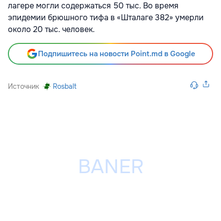
лагере могли содержаться 50 тыс. Во время
эпидемии брюшного тифа в «Шталаге 382» умерли
около 20 тыс. человек.
Подпишитесь на новости Point.md в Google
Источник
Rosbalt