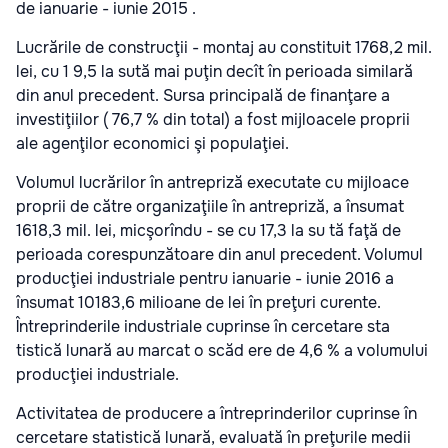
de ianuarie - iunie 2015 .
Lucrările de construcţii - montaj au constituit 1768,2 mil.
lei, cu 1 9,5 la sută mai puţin decît în perioada similară
din anul precedent. Sursa principală de finanţare a
investiţiilor ( 76,7 % din total) a fost mijloacele proprii
ale agenţilor economici şi populaţiei.
Volumul lucrărilor în antrepriză executate cu mijloace
proprii de către organizaţiile în antrepriză, a însumat
1618,3 mil. lei, micşorîndu - se cu 17,3 la su tă faţă de
perioada corespunzătoare din anul precedent. Volumul
producţiei industriale pentru ianuarie - iunie 2016 a
însumat 10183,6 milioane de lei în preţuri curente.
Întreprinderile industriale cuprinse în cercetare sta
tistică lunară au marcat o scăd ere de 4,6 % a volumului
producţiei industriale.
Activitatea de producere a întreprinderilor cuprinse în
cercetare statistică lunară, evaluată în preţurile medii