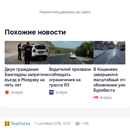
Разместить рекламу на сайте
Похожие новости
Двум гражданам
Водителей призвали
В Кишиневе
Бангладеш запретили
соблюдать
завершился
въезд в Молдову на
ограничения на
масштабный этап
пять лет
трассе R3
обновления улиц
Буребиста
вчера
вчера
вчера
Realitatea
7 сентября 2016, 15:57
1 159