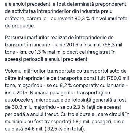
ale anului precedent, a fost determinată preponderent
de activitatea întreprinderilor din industria prelu
crătoare, cărora le - au revenit 90,3 % din volumul total
de producţie.
Parcursul mărfurilor realizat de întreprinderile de
transport în ianuarie - iunie 201 6 a însumat 758,3 mil.
tone - km, cu 1,3 % mai m ic decît cel înregistrat în
aceeaşi perioadă a anului prec edent.
Volumul mărfurilor transportate cu transportul auto de
către întreprinderile de transport a constituit 1780,0 mii
tone, micşorîndu - se cu 8,2 % comparativ cu ianuarie -
iunie 2015. Numărul pasagerilor transportaţi cu
autobuzele şi microbuzele de folosinţă generală a fost
de 30,9 mil., majorîndu - se cu 2,3 % faţă de aceeaşi
perioadă a anului trecut. Cu troleibuzele , care circulă în
municipiu au fost transportaţi 59,1 mil. pasageri, din ei
cu plată 54,6 mil. ( 92,5 % din total).