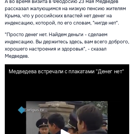
А во время визита в Феодосию 23 мая Медведев
рассказал жалующимся на низкую пенсию жителям
Крыма, что у российских властей нет денег на
индексацию, которой, по его словам, "нигде нет".
"Просто денег нет. Найдем деньги - сделаем
индексацию​. Вы держитесь здесь, вам всего доброго,
хорошего настроения и здоровья", - сказал
Медведев.