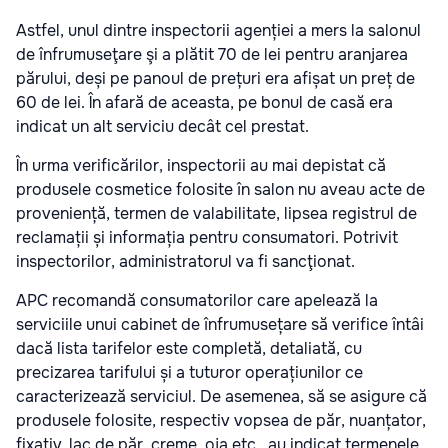
Astfel, unul dintre inspectorii agenției a mers la salonul
de înfrumuseţare şi a plătit 70 de lei pentru aranjarea
părului, deși pe panoul de prețuri era afișat un preț de
60 de lei. În afară de aceasta, pe bonul de casă era
indicat un alt serviciu decât cel prestat.
În urma verificărilor, inspectorii au mai depistat că
produsele cosmetice folosite în salon nu aveau acte de
proveniență, termen de valabilitate, lipsea registrul de
reclamații și informația pentru consumatori. Potrivit
inspectorilor, administratorul va fi sancţionat.
APC recomandă consumatorilor care apelează la
serviciile unui cabinet de înfrumusețare să verifice întâi
dacă lista tarifelor este completă, detaliată, cu
precizarea tarifului și a tuturor operațiunilor ce
caracterizează serviciul. De asemenea, să se asigure că
produsele folosite, respectiv vopsea de păr, nuanțator,
fixativ, lac de păr, creme, oja etc., au indicat termenele