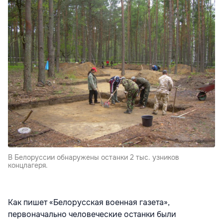
В Белоруссии обнаружены останки 2 тыс. узников
концлагеря.
Как пишет «Белорусская военная газета»,
первоначально человеческие останки были