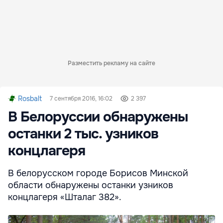
Разместить рекламу на сайте
Rosbalt
7 сентября 2016, 16:02
2 397
В Белоруссии обнаружены
останки 2 тыс. узников
концлагеря
В белорусском городе Борисов Минской
области обнаружены останки узников
концлагеря «Шталаг 382».