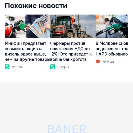
Похожие новости
Минфин предлагает
Фермеры против
В Молдове снова
повысить акциз на
повышения НДС до
подешевеет топли
дизель вдвое выше,
12%: Это приведет к
НАРЭ обновило ц
чем на другие товары
волне банкротств
вчера
вчера
вчера