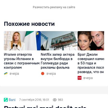
Разместить рекламу на сайте
Похожие новости
Италия отвергла
Netflix запер актера
Брат Джоли
угрозы Испании в
внутри билборда в
совершил каминг
связи с пограничным
Голливуде ради
в 53 года и
контролем
рекламы фильма
признался после
развода, что он г
вчера
вчера
вчера
Bani
7 сентября 2016, 16:01
983