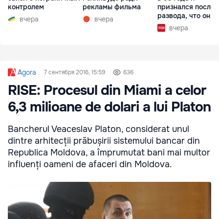
контролем
рекламы фильма
признался после
развода, что он г
вчера
вчера
вчера
Agora
7 сентября 2016, 15:59
636
RISE: Procesul din Miami a celor
6,3 milioane de dolari a lui Platon
Bancherul Veaceslav Platon, considerat unul
dintre arhitecții prăbușirii sistemului bancar din
Republica Moldova, a împrumutat bani mai multor
influenți oameni de afaceri din Moldova.