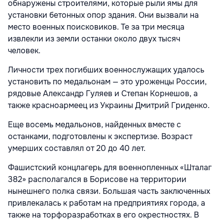
обнаружены строителями, которые рыли ямы для
установки бетонных опор здания. Они вызвали на
место военных поисковиков. Те за три месяца
извлекли из земли останки около двух тысяч
человек.
Личности трех погибших военнослужащих удалось
установить по медальонам — это уроженцы России,
рядовые Александр Гуляев и Степан Корнешов, а
также красноармеец из Украины Дмитрий Гриденко.
Еще восемь медальонов, найденных вместе с
останками, подготовлены к экспертизе. Возраст
умерших составлял от 20 до 40 лет.
Фашистский концлагерь для военнопленных «Шталаг
382» располагался в Борисове на территории
нынешнего полка связи. Большая часть заключенных
привлекалась к работам на предприятиях города, а
также на торфоразработках в его окрестностях. В