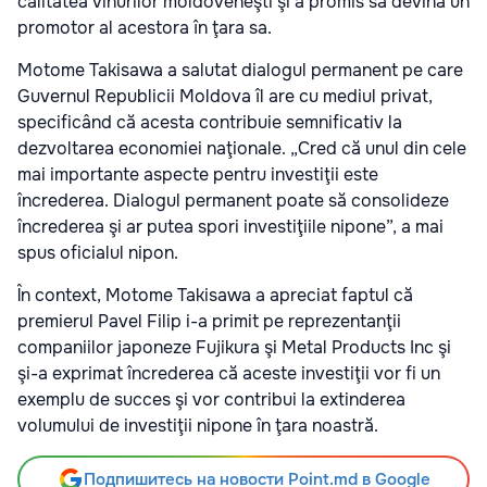
calitatea vinurilor moldoveneşti şi a promis să devină un
promotor al acestora în ţara sa.
Motome Takisawa a salutat dialogul permanent pe care
Guvernul Republicii Moldova îl are cu mediul privat,
specificând că acesta contribuie semnificativ la
dezvoltarea economiei naţionale. „Cred că unul din cele
mai importante aspecte pentru investiţii este
încrederea. Dialogul permanent poate să consolideze
încrederea şi ar putea spori investiţiile nipone”, a mai
spus oficialul nipon.
În context, Motome Takisawa a apreciat faptul că
premierul Pavel Filip i-a primit pe reprezentanţii
companiilor japoneze Fujikura şi Metal Products Inc şi
şi-a exprimat încrederea că aceste investiţii vor fi un
exemplu de succes şi vor contribui la extinderea
volumului de investiţii nipone în ţara noastră.
Подпишитесь на новости Point.md в Google