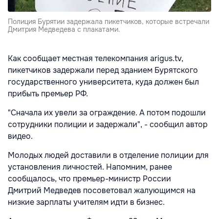
Полиция Бурятии задержала пикетчиков, которые встречали
Дмитрия Медведева с плакатами.
Как сообщает местная телекомпания arigus.tv,
пикетчиков задержали перед зданием Бурятского
государственного университета, куда должен был
прибыть премьер РФ.
"Сначала их увели за ограждение. А потом подошли
сотрудники полиции и задержали", - сообщил автор
видео.
Молодых людей доставили в отделение полиции для
установления личностей. Напомним, ранее
сообщалось, что премьер-министр России
Дмитрий Медведев посоветовал жалующимся на
низкие зарплаты учителям идти в бизнес.