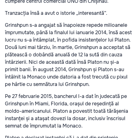
cumpere centrul comercial UNO din Chișinău.
Tranzacția însă a avut o istorie „interesantă”.
Grinshpun s-a angajat să înapoieze repede milioanele
împrumutate, până la finalul lui ianuarie 2014, însă acest
lucru nu s-a întâmplat, în pofida insistențelor lui Platon.
Două luni mai târziu, în martie, Grinshpun a acceptat să
plătească o dobândă anuală de 12 la sută din cauza
întârzierii. Nici de această dată însă Platon nu și-a
primit banii. În august 2014, Grinshpun și Platon s-au
întâlnit la Monaco unde datoria a fost trecută cu pixul
pe hârtie cu semnătura lui Grinshpun.
Pe 27 februarie 2015, bancherul l-a dat în judecată pe
Grinshpun în Miami, Florida, orașul de reședință al
moldo-americanului. Platon a povestit toată tărășenia
instanței și a atașat dovezi la dosar, inclusiv înscrisul
semnat de împrumutat la Monaco.
Platon a declarat instanței că i-a dat din prietenie