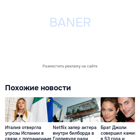
Разместить рекламу на сайте
Похожие новости
Италия отвергла
Netflix запер актера
Брат Джоли
угрозы Испании в
внутри билборда в
совершил каминг
связи с пограничным
Голливуде ради
в 53 года и