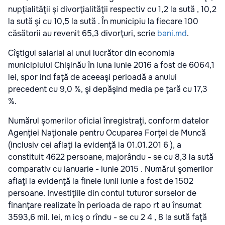
nupţialităţii şi divorţialităţii respectiv cu 1,2 la sută , 10,2
la sută şi cu 10,5 la sută . În municipiu la fiecare 100
căsătorii au revenit 65,3 divorţuri, scrie
bani.md
.
Cîştigul salarial al unui lucrător din economia
municipiului Chişinău în luna iunie 2016 a fost de 6064,1
lei, spor ind faţă de aceeaşi perioadă a anului
precedent cu 9,0 %, şi depăşind media pe ţară cu 17,3
%.
Numărul şomerilor oficial înregistraţi, conform datelor
Agenţiei Naţionale pentru Ocuparea Forţei de Muncă
(inclusiv cei aflaţi la evidenţă la 01.01.201 6 ), a
constituit 4622 persoane, majorându - se cu 8,3 la sută
comparativ cu ianuarie - iunie 2015 . Numărul şomerilor
aflaţi la evidenţă la finele lunii iunie a fost de 1502
persoane. Investiţiile din contul tuturor surselor de
finanţare realizate în perioada de rapo rt au însumat
3593,6 mil. lei, m icş o rîndu - se cu 2 4 , 8 la sută faţă