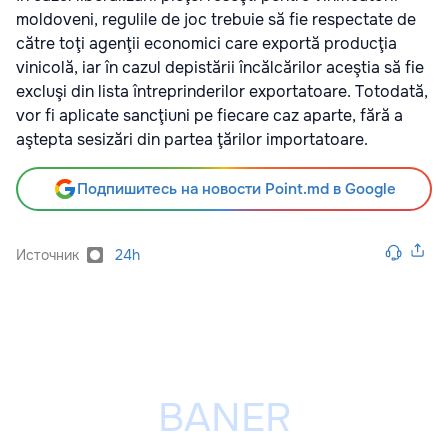
moldoveni, regulile de joc trebuie să fie respectate de
către toţi agenţii economici care exportă producţia
vinicolă, iar în cazul depistării încălcărilor aceştia să fie
excluşi din lista întreprinderilor exportatoare. Totodată,
vor fi aplicate sancţiuni pe fiecare caz aparte, fără a
aştepta sesizări din partea ţărilor importatoare.
Подпишитесь на новости Point.md в Google
Источник
24h