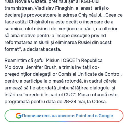
rusă Novaia Gazeta, pretinsul şef al KGB-ului
transnistrean, Vladislav Finaghin, a lansat iarăşi o
declaraţie provocatoare la adresa Chişinăului. „Ceea ce
face astăzi Chişinăul nu este decât o încercare de a
submina rolul misiunii de menţinere a păcii, ca ulterior
să aibă motive pentru a începe discuţiile privind
reformatarea misiunii şi eliminarea Rusiei din acest
format”, a declarat acesta.
Reamintim că şeful Misiunii OSCE în Republica
Moldova, Jennifer Brush, a trimis invitaţii co-
preşedinţilor delegaţiilor Comisiei Unificate de Control,
pentru a participa la o masă rotundă, în cadrul căreia
urmează să fie abordată „îmbunătăţirea dialogului şi
întărirea încrederii în cadrul CUC”. Masa rotundă este
programată pentru data de 28-29 mai, la Odesa.
Подпишитесь на новости Point.md в Google