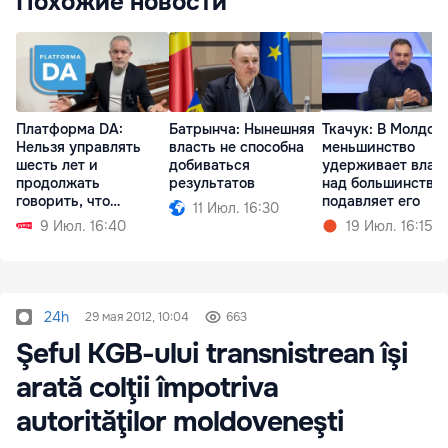
Похожие новости
Платформа DA:
Батрынча: Нынешняя
Ткачук: В Молдов
Нельзя управлять
власть не способна
меньшинство
шесть лет и
добиваться
удерживает влас
продолжать
результатов
над большинство
говорить, что
подавляет его
11 Июл. 16:30
виноват Плахотнюк
9 Июл. 16:40
19 Июл. 16:15
24h
29 мая 2012, 10:04
663
Şeful KGB-ului transnistrean îşi
arată colţii împotriva
autorităţilor moldoveneşti