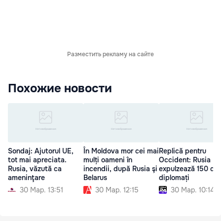
Разместить рекламу на сайте
Похожие новости
Sondaj: Ajutorul UE,
În Moldova mor cei mai
Replică pentru
tot mai apreciata.
mulți oameni în
Occident: Rusia
Rusia, văzută ca
incendii, după Rusia şi
expulzează 150 de
ameninţare
Belarus
diplomați
30 Мар. 13:51
30 Мар. 12:15
30 Мар. 10:14