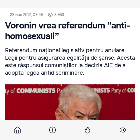
29 мая 2012, 09:59
3 953
Voronin vrea referendum ”anti-
homosexuali”
Referendum național legislativ pentru anulare
Legii pentru asigurarea egalității de șanse. Acesta
este răspunsul comuniștilor la decizia AIE de a
adopta legea antidiscriminare.