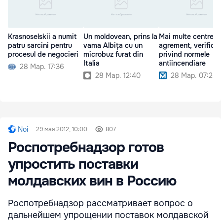
Krasnoselskii a numit
Un moldovean, prins la
Mai multe centre d
patru sarcini pentru
vama Albița cu un
agrement, verifica
procesul de negocieri
microbuz furat din
privind normele
Italia
antiincendiare
28 Мар. 17:36
28 Мар. 12:40
28 Мар. 07:20
Noi
29 мая 2012, 10:00
807
Роспотребнадзор готов
упростить поставки
молдавских вин в Россию
Роспотребнадзор рассматривает вопрос о
дальнейшем упрощении поставок молдавской