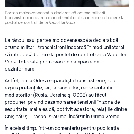
Partea moldovenească a declarat că anume militarii
transnistreni încearcă în mod unilateral să introducă bariere la
postul de control de la Vadul lui Vodă
La rândul său, partea moldovenească a declarat că
anume militarii transnistreni încearcă în mod unilateral
să introducă bariere la postul de control de la Vadul lui
Vodă, totodată promovând o campanie de
dezinformare.
Astfel, ieri la Odesa separatiştii transnistreni şi-au
expus pretenţiile, iar, la rândul lor, reprezentanţii
mediatorilor (Rusia, Ucraina şi OSCE) au făcut
propuneri privind dezamorsarea tensiunii în zona de
securitate, mai ales că, potrivit acestora, relaţiile dintre
Chişinău şi Tiraspol s-au mai încălzit în ultima vreme.
În acelaşi timp, într-un comentariu pentru publicaţia