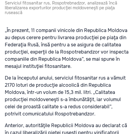
Serviciul fitosanitar rus, Rospotrebnadzor, analizează încă
liberalizarea exporturilor producţiei moldoveneşti pe piaţa
rusească
„În prezent, 11 companii vinicole din Republica Moldova
au depus cerere pentru livrarea producţiei pe piaţa din
Federaţia Rusă, însă pentru a se asigura de calitatea
producţiei, experţii de la Rospotrebandzor vor inspecta
companiile din Republica Moldova”, se mai spune în
mesajul instituţiei fitosanitare.
De la începutul anului, serviciul fitosanitar rus a vămuit
2170 loturi de producţie alcoolică din Republica
Moldova, într-un volum de 15,3 mil. litri. „Calitatea
producţiei moldoveneşti s-a îmbunătăţit, iar volumul
celei de proastă calitate s-a redus considerabil”,
potrivit comunicatului Rospotrebandzor.
Anterior, autorităţile Republicii Moldova au declarat că
în cazul liberalizării pieţei ruseşti pentru vinificatorii