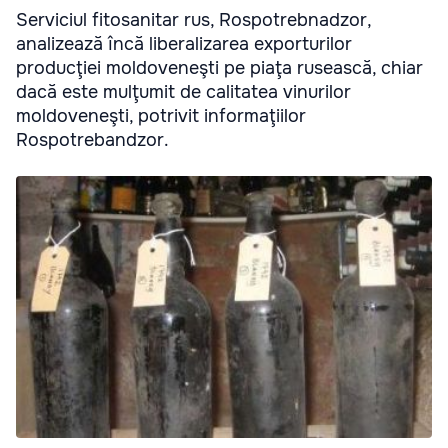
Serviciul fitosanitar rus, Rospotrebnadzor,
analizează încă liberalizarea exporturilor
producţiei moldoveneşti pe piaţa rusească, chiar
dacă este mulţumit de calitatea vinurilor
moldoveneşti, potrivit informaţiilor
Rospotrebandzor.