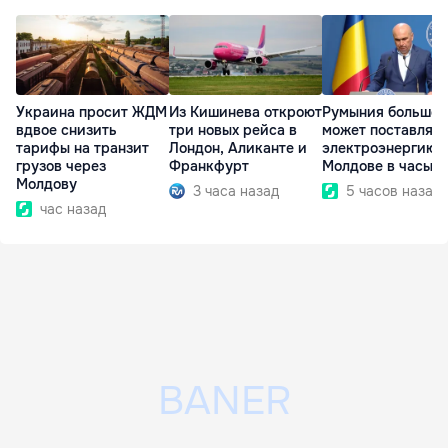
Украина просит ЖДМ
Из Кишинева откроют
Румыния больше 
вдвое снизить
три новых рейса в
может поставлять
тарифы на транзит
Лондон, Аликанте и
электроэнергию
грузов через
Франкфурт
Молдове в часы п
Молдову
3 часа назад
5 часов назад
час назад