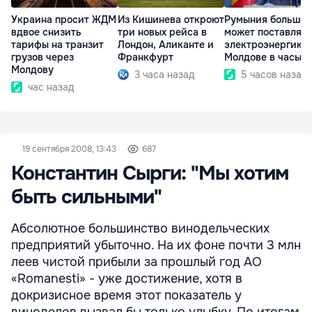
Украина просит ЖДМ
Из Кишинева откроют
Румыния больше 
вдвое снизить
три новых рейса в
может поставлять
тарифы на транзит
Лондон, Аликанте и
электроэнергию
грузов через
Франкфурт
Молдове в часы п
Молдову
3 часа назад
5 часов назад
час назад
19 сентября 2008, 13:43
687
Константин Сырги: "Мы хотим
быть сильными"
Абсолютное большинство винодельческих
предприятий убыточно. На их фоне почти 3 млн
леев чистой прибыли за прошлый год АО
«Romanesti» - уже достижение, хотя в
докризисное время этот показатель у