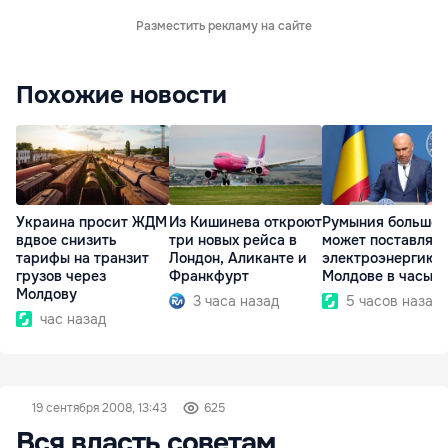
Разместить рекламу на сайте
Похожие новости
Украина просит ЖДМ
Из Кишинева откроют
Румыния больше 
вдвое снизить
три новых рейса в
может поставлять
тарифы на транзит
Лондон, Аликанте и
электроэнергию
грузов через
Франкфурт
Молдове в часы п
Молдову
3 часа назад
5 часов назад
час назад
19 сентября 2008, 13:43
625
Вся власть советам