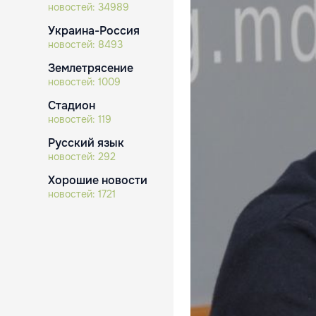
новостей:
34989
Украина-Россия
новостей:
8493
Землетрясение
новостей:
1009
Стадион
новостей:
119
Русский язык
новостей:
292
Хорошие новости
новостей:
1721