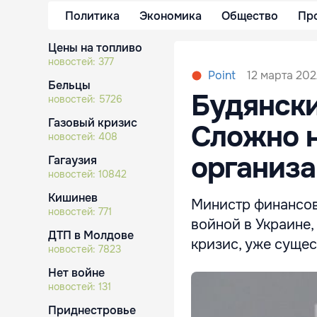
Политика
Экономика
Общество
Пр
Цены на топливо
новостей:
377
12 марта 202
Point
Бельцы
Будянски
новостей:
5726
Газовый кризис
Сложно н
новостей:
408
организ
Гагаузия
новостей:
10842
Кишинев
Министр финансов
новостей:
771
войной в Украине
ДТП в Молдове
кризис, уже суще
новостей:
7823
Нет войне
новостей:
131
Приднестровье