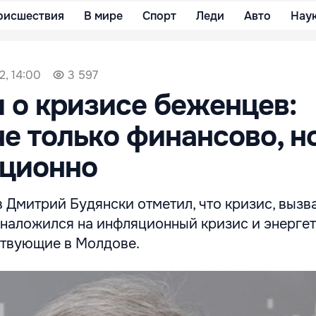
оисшествия
В мире
Спорт
Леди
Авто
Нау
2, 14:00
3 597
 о кризисе беженцев:
е только финансово, н
ационно
 Дмитрий Будянски отметил, что кризис, вызв
, наложился на инфляционный кризис и энерге
ствующие в Молдове.