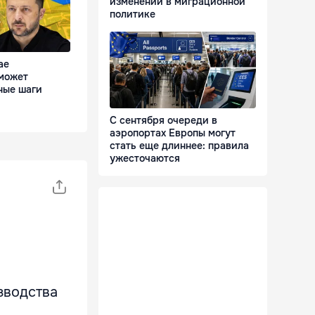
изменений в миграционной
политике
ае
может
ные шаги
С сентября очереди в
аэропортах Европы могут
стать еще длиннее: правила
ужесточаются
зводства