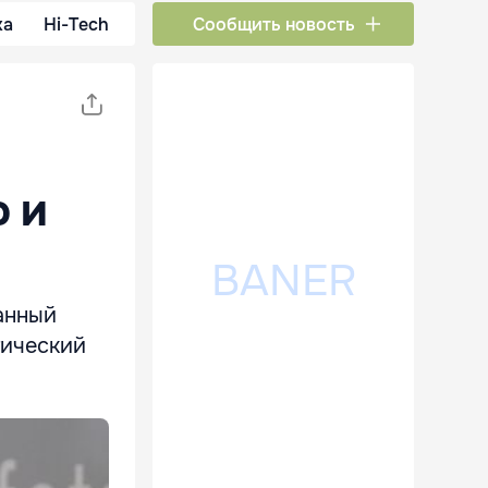
ка
Hi-Tech
Сообщить новость
о и
анный
тический