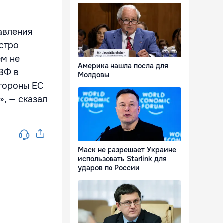
авления
ыстро
ем не
Америка нашла посла для
ВФ в
Молдовы
тороны ЕС
, — сказал
Маск не разрешает Украине
использовать Starlink для
ударов по России