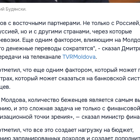
й Будянски.
ов с восточными партнерами. Не только с Россией,
уссией, но и с другими странами, через которые
евозки. Еще одним фактором, влияющим на Молдо
что денежные переводы сократятся", - сказал Дмит
ередачи на телеканале
TVRMoldova
.
тметил, что еще одним фактором, который может 
трах, который может сказаться на банковской сист
цев.
ак Молдова, количество беженцев является самым в
нию, и это сложная задача не только с финансовой
низационной точки зрения», — сказал министр фина
метил, что все это создает нагрузку на бюджет,
нию запланированных доходов и создает дополни