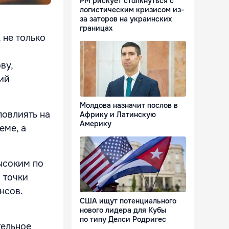
РМ рискует столкнуться с
логистическим кризисом из-
за заторов на украинских
границах
 не только
ву,
рий
Молдова назначит послов в
повлиять на
Африку и Латинскую
Америку
еме, а
ысоким по
 точки
нсов.
США ищут потенциального
нового лидера для Кубы
по типу Делси Родригес
тельное