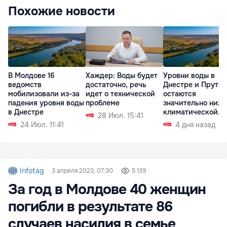
Похожие новости
В Молдове 16
Хаждер: Воды будет
Уровни воды в
ведомств
достаточно, речь
Днестре и Пруте
мобилизовали из-за
идет о технической
остаются
падения уровня воды
проблеме
значительно ниж
в Днестре
климатической
28 Июл. 15:41
нормы
24 Июл. 11:41
4 дня назад
Infotag
3 апреля 2023, 07:30
5 139
За год в Молдове 40 женщин
погибли в результате 86
случаев насилия в семье