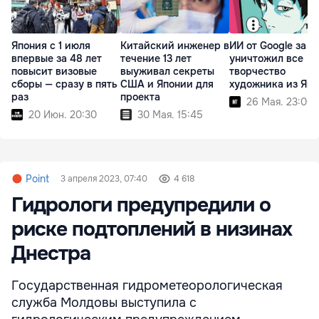
Япония с 1 июля
Китайский инженер в
ИИ от Google за н
впервые за 48 лет
течение 13 лет
уничтожил все
повысит визовые
выуживал секреты
творчество
сборы — сразу в пять
США и Японии для
художника из Яп
раз
проекта
26 Мая. 23:00
20 Июн. 20:30
30 Мая. 15:45
Point
3 апреля 2023, 07:40
4 618
Гидрологи предупредили о
риске подтоплений в низинах
Днестра
Государственная гидрометеорологическая
служба Молдовы выступила с