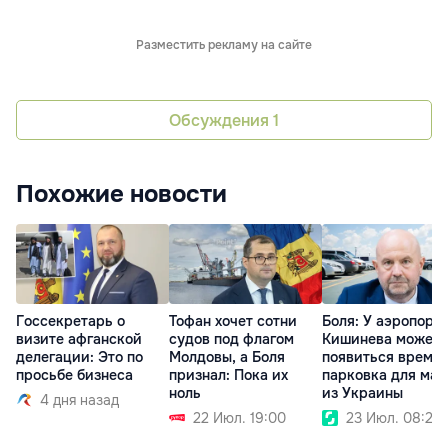
Разместить рекламу на сайте
Обсуждения
1
Похожие новости
Госсекретарь о
Тофан хочет сотни
Боля: У аэропорт
визите афганской
судов под флагом
Кишинева может
делегации: Это по
Молдовы, а Боля
появиться време
просьбе бизнеса
признал: Пока их
парковка для ма
ноль
из Украины
4 дня назад
22 Июл. 19:00
23 Июл. 08:28