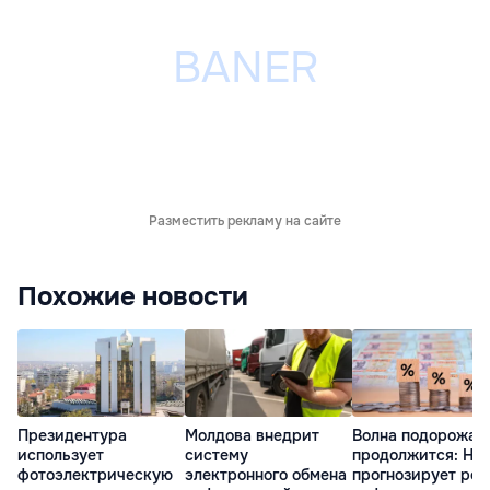
Разместить рекламу на сайте
Похожие новости
Президентура
Молдова внедрит
Волна подорожан
использует
систему
продолжится: НБ
фотоэлектрическую
электронного обмена
прогнозирует рос