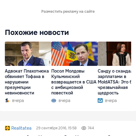
Разместить рекламу на сайте
Похожие новости
Адвокат Плахотнюка
Посол Молдовы
Санду о скандале
обвиняет Тофана в
Кульминский
зарплатами в
нарушении
возвращается в США
MoldATSA: Это бы
презумпции
с амбициозной
чрезвычайная
невиновности
повесткой
щедрость
вчера
вчера
вчера
Realitatea
29 сентября 2016, 15:58
744