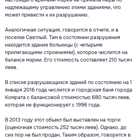
надлежащему управлению этими зданиями, что
может привести к их разрушению.
Аналогичная ситуация, говорится в отчете, и в
поселке Светлый. Там в состоянии разрушения
находится здание больницы (с четырьмя
прилегающими строениями), которое числится на
балансе мэрии. Его стоимость составляет 210 тысяч
леев.
В списке разрушающихся зданий по состоянию на 1
января 2016 года числится и городская баня города
Комрата с балансовой стоимостью 680 тысяч леев,
которая не функционирует с 1996 года.
В 2013 году этот объект был выставлен на торги
(оценочная стоимость 252 тысяч леев). Однако, до
сих пор не был продан. Таким образом, говорится в