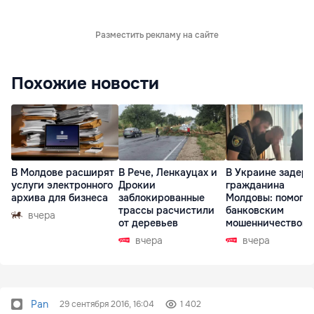
Разместить рекламу на сайте
Похожие новости
В Молдове расширят
В Рече, Ленкауцах и
В Украине задер
услуги электронного
Дрокии
гражданина
архива для бизнеса
заблокированные
Молдовы: помогал
трассы расчистили
банковским
вчера
от деревьев
мошенничеством 
Чехии
вчера
вчера
Pan
29 сентября 2016, 16:04
1 402