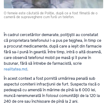
O femeie este căutată de Poliție, după ce a fost filmată de o
cameră de supraveghere cum fură un telefon.
În cadrul cercetărilor demarate, poliţiştii au constatat
că proprietara telefonului l-a pus pe tejghea, în timp ce
a procurat medicamente, după care a ieșit din farmacie
fără sa-l pună în geantă. Între timp, intră o altă doamnă,
care observă telefonul mobil pe masă şi îl pune în
buzunar, fără să întrebe de farmacistă, scrie
realitatea.md
.
În acest context a fost pornită urmărirea penală sub
aspectul comiterii infracţiunii de furt. Suspecta riscă o
pedeapsă cu amendă în mărime de pînă la 6 000 lei,
muncă neremunerată în folosul comunităţii de la 120 la
240 de ore sau închisoare de pînă la 2 ani.