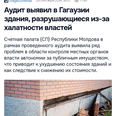
Gagauzmedia
29 сентября 2016, 16:07
1 790
Аудит выявил в Гагаузии
здания, разрушающиеся из-за
халатности властей
Счетная палата (СП) Республики Молдова в
рамках проведенного аудита выявила ряд
проблем в области контроля местных органов
власти автономии за публичным имуществом,
что приводит к ухудшению состояния зданий и
как следствие к снижению их стоимости.