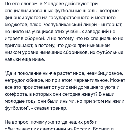
По его словам, в Молдове действуют три
специализированные футбольные школы, которые
финансируются из государственного и местного
бюджетов, плюс Республиканский лицей - интернат,
но никто из учащихся этих учебных заведений не
играет в сборной. И не потому, что их специально не
приглашают, а потому, что даже при нынешнем
низком уровне нынешних сборников, их футбольные
навыки еще ниже.
"Да и поколение нынче растет иное, неамбициозное,
нетрудолюбивое, но при этом меркантильное. Может
все это проистекает от условий домашнего уюта и
комфорта, в которых они сегодня живут? В наши
молодые годы они были иными, но при этом мы жили
футболом", - сказал тренер.
На вопрос, почему же тогда наших ребят
обыгрывают их сверстники из России, Боснии и