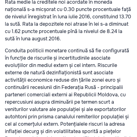
Rata medie la creditele noi acordate în moneda
națională s-a micșorat cu 0.30 puncte procentuale față
de nivelul înregistrat în luna iulie 2016, constituind 13.70
la sută. Rata la depozitele noi atrase în lei s-a diminuat
cu 1.62 puncte procentuale pînă la nivelul de 8.24 la
sută în luna august 2016.
Conduita politicii monetare continuă să fie configurată
în funcție de riscurile și incertitudinile asociate
evoluțiilor din mediul extern și cel intern. Riscurile
externe de natură dezinflaționistă sunt asociate
activității economice reduse din țările zonei euro și
continuării recesiunii din Federația Rusă - principalii
parteneri comerciali externi ai Republicii Moldova, cu
repercusiuni asupra diminuării pe termen scurt a
veniturilor valutare ale populației și ale exportatorilor
autohtoni prin prisma canalului remiterilor populației și
cel al comerțului extern. Potențialele riscuri la adresa
inflației decurg și din volatilitatea sporită a piețelor