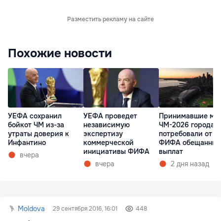
Разместить рекламу на сайте
Похожие новости
УЕФА сохранил
УЕФА проведет
Принимавшие ма
бойкот ЧМ из-за
независимую
ЧМ-2026 города 
утраты доверия к
экспертизу
потребовали от
Инфантино
коммерческой
ФИФА обещанных
инициативы ФИФА
выплат
вчера
вчера
2 дня назад
Moldova
29 сентября 2016, 16:01
448