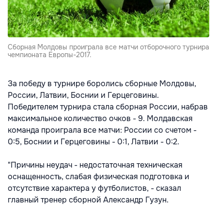
Сборная Молдовы проиграла все матчи отборочного турнира
чемпионата Европы-2017.
За победу в турнире боролись сборные Молдовы,
России, Латвии, Боснии и Герцеговины.
Победителем турнира стала сборная России, набрав
максимальное количество очков - 9. Молдавская
команда проиграла все матчи: России со счетом -
0:5, Боснии и Герцеговины - 0:1, Латвии - 0:2.
"Причины неудач - недостаточная техническая
оснащенность, слабая физическая подготовка и
отсутствие характера у футболистов, - сказал
главный тренер сборной Александр Гузун.