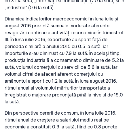
cu 3.1 la sută, „informații și comunicații" (7.0 la sută) și în
„industrie" (0.6 la sută).
Dinamica indicatorilor macroeconomici în luna iulie și
august 2016 prezintă semnale moderate aferente
revigorării continue a activității economice în trimestrul
III. În luna iulie 2016, exporturile au sporit față de
perioada similară a anului 2015 cu 0.5 la sută, iar
importurile s-au diminuat cu 7.9 la sută. În același timp,
producția industrială a consemnat o diminuare de 5.2 la
sută, volumul comerțului cu servicii de 5.6 la sută, iar
volumul cifrei de afaceri aferent comerțului cu
amănuntul a sporit cu 1.2 la sută. În luna august 2016,
ritmul anual al volumului mărfurilor transportate a
înregistrat o majorare pronunțată pînă la nivelul de 19.0
la sută.
Din perspectiva cererii de consum, în luna iulie 2016,
ritmul anual de creștere a salariului mediu real pe
economie a constituit 0.9 la sută, fiind cu 0.8 puncte