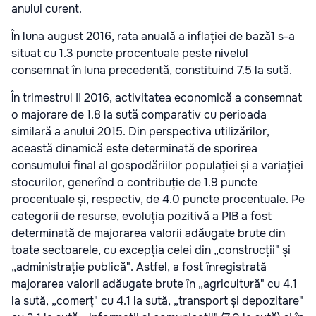
anului curent.
În luna august 2016, rata anuală a inflației de bază1 s-a
situat cu 1.3 puncte procentuale peste nivelul
consemnat în luna precedentă, constituind 7.5 la sută.
În trimestrul II 2016, activitatea economică a consemnat
o majorare de 1.8 la sută comparativ cu perioada
similară a anului 2015. Din perspectiva utilizărilor,
această dinamică este determinată de sporirea
consumului final al gospodăriilor populației și a variației
stocurilor, generînd o contribuție de 1.9 puncte
procentuale și, respectiv, de 4.0 puncte procentuale. Pe
categorii de resurse, evoluția pozitivă a PIB a fost
determinată de majorarea valorii adăugate brute din
toate sectoarele, cu excepția celei din „construcții" și
„administrație publică". Astfel, a fost înregistrată
majorarea valorii adăugate brute în „agricultură" cu 4.1
la sută, „comerț" cu 4.1 la sută, „transport și depozitare"