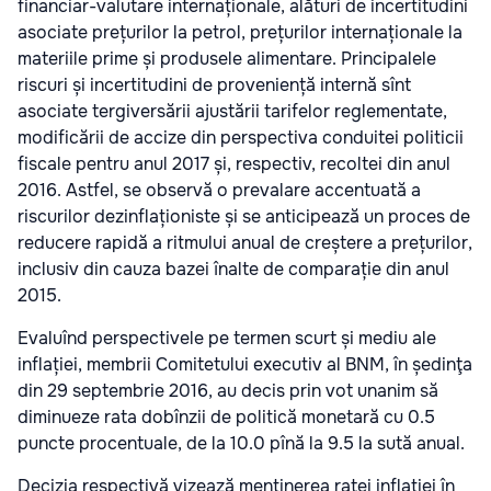
financiar-valutare internaționale, alături de incertitudini
asociate prețurilor la petrol, prețurilor internaționale la
materiile prime și produsele alimentare. Principalele
riscuri și incertitudini de proveniență internă sînt
asociate tergiversării ajustării tarifelor reglementate,
modificării de accize din perspectiva conduitei politicii
fiscale pentru anul 2017 și, respectiv, recoltei din anul
2016. Astfel, se observă o prevalare accentuată a
riscurilor dezinflaționiste și se anticipează un proces de
reducere rapidă a ritmului anual de creștere a prețurilor,
inclusiv din cauza bazei înalte de comparație din anul
2015.
Evaluînd perspectivele pe termen scurt și mediu ale
inflației, membrii Comitetului executiv al BNM, în ședinţa
din 29 septembrie 2016, au decis prin vot unanim să
diminueze rata dobînzii de politică monetară cu 0.5
puncte procentuale, de la 10.0 pînă la 9.5 la sută anual.
Decizia respectivă vizează menţinerea ratei inflaţiei în