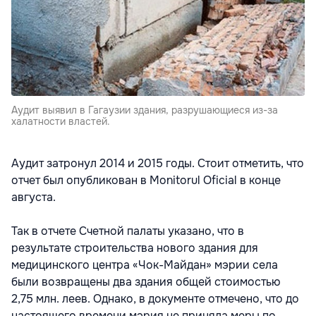
Аудит выявил в Гагаузии здания, разрушающиеся из-за
халатности властей.
Аудит затронул 2014 и 2015 годы. Стоит отметить, что
отчет был опубликован в Monitorul Oficial в конце
августа.
Так в отчете Счетной палаты указано, что в
результате строительства нового здания для
медицинского центра «Чок-Майдан» мэрии села
были возвращены два здания общей стоимостью
2,75 млн. леев. Однако, в документе отмечено, что до
настоящего времени мэрия не приняла меры по