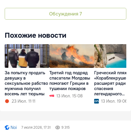
Обсуждения
7
Похожие новости
За попытку продать
Третий год подряд
Греческий пляж
девушку в
спасатели Молдовы
«Кораблекрушени
сексуальное рабство
помогают Греции в
расширят ради
мужчина получил
тушении пожаров
спасения
восемь лет тюрьмы
легендарного
13 Июл. 15:08
корабля
23 Июл. 11:11
13 Июл. 19:06
Noi
7 июля 2026, 17:31
9 315