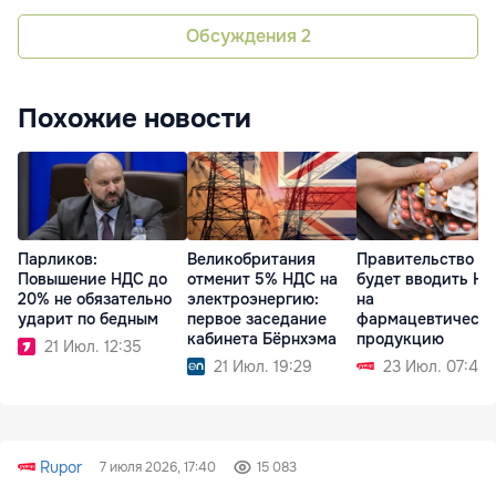
Обсуждения
2
Похожие новости
Парликов:
Великобритания
Правительство не
Повышение НДС до
отменит 5% НДС на
будет вводить Н
20% не обязательно
электроэнергию:
на
ударит по бедным
первое заседание
фармацевтическ
кабинета Бёрнхэма
продукцию
21 Июл. 12:35
21 Июл. 19:29
23 Июл. 07:45
Rupor
7 июля 2026, 17:40
15 083