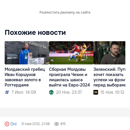
Разместить рекламу на сайте
Похожие новости
Молдавский гребец
Сборная Молдовы
Зеленский: Путин
Иван Коршунов
проиграла Чехии и
хочет показать
завоевал золото в
лишилась шанса
успехи на фронте
Роттердаме
выйти на Евро-2024
перед выборами
7 Июл. 14:09
20 Ноя. 23:37
15 Ноя. 10:12
Dni
31 мая 2012, 21:58
815