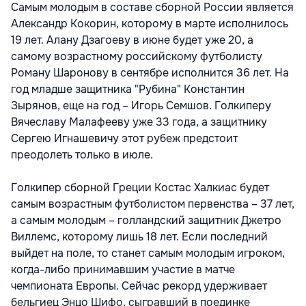
Самым молодым в составе сборной России является
Александр Кокорин, которому в марте исполнилось
19 лет. Алану Дзагоеву в июне будет уже 20, а
самому возрастному российскому футболисту
Роману Шаронову в сентябре исполнится 36 лет. На
год младше защитника "Рубина" Константин
Зырянов, еще на год – Игорь Семшов. Голкиперу
Вячеславу Малафееву уже 33 года, а защитнику
Сергею Игнашевичу этот рубеж предстоит
преодолеть только в июле.
Голкипер сборной Греции Костас Халкиас будет
самым возрастным футболистом первенства – 37 лет,
а самым молодым – голландский защитник Джетро
Виллемс, которому лишь 18 лет. Если последний
выйдет на поле, то станет самым молодым игроком,
когда-либо принимавшим участие в матче
чемпионата Европы. Сейчас рекорд удерживает
бельгиец Энцо Шифо, сыгравший в поединке