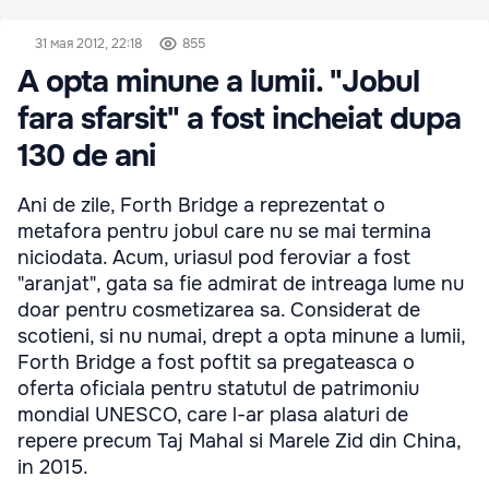
31 мая 2012, 22:18
855
A opta minune a lumii. "Jobul
fara sfarsit" a fost incheiat dupa
130 de ani
Ani de zile, Forth Bridge a reprezentat o
metafora pentru jobul care nu se mai termina
niciodata. Acum, uriasul pod feroviar a fost
"aranjat", gata sa fie admirat de intreaga lume nu
doar pentru cosmetizarea sa. Considerat de
scotieni, si nu numai, drept a opta minune a lumii,
Forth Bridge a fost poftit sa pregateasca o
oferta oficiala pentru statutul de patrimoniu
mondial UNESCO, care l-ar plasa alaturi de
repere precum Taj Mahal si Marele Zid din China,
in 2015.