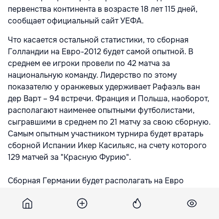
первенства континента в возрасте 18 лет 115 дней,
сообщает официальный сайт УЕФА.
Что касается остальной статистики, то сборная
Голландии на Евро-2012 будет самой опытной. В
среднем ее игроки провели по 42 матча за
национальную команду. Лидерство по этому
показателю у оранжевых удерживает Рафаэль ван
дер Варт – 94 встречи. Франция и Польша, наоборот,
располагают наименее опытными футболистами,
сыгравшими в среднем по 21 матчу за свою сборную.
Самым опытным участником турнира будет вратарь
сборной Испании Икер Касильяс, на счету которого
129 матчей за "Красную Фурию".
Сборная Германии будет располагать на Евро
преимуществом на "втором этаже". Впрочем, только
до момента, когда немцам придется столкнуться с
хорватами. У этих команд самый большой средний