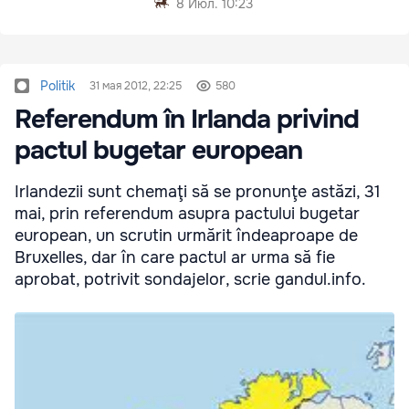
8 Июл. 10:23
Politik
31 мая 2012, 22:25
580
Referendum în Irlanda privind
pactul bugetar european
Irlandezii sunt chemaţi să se pronunţe astăzi, 31
mai, prin referendum asupra pactului bugetar
european, un scrutin urmărit îndeaproape de
Bruxelles, dar în care pactul ar urma să fie
aprobat, potrivit sondajelor, scrie gandul.info.