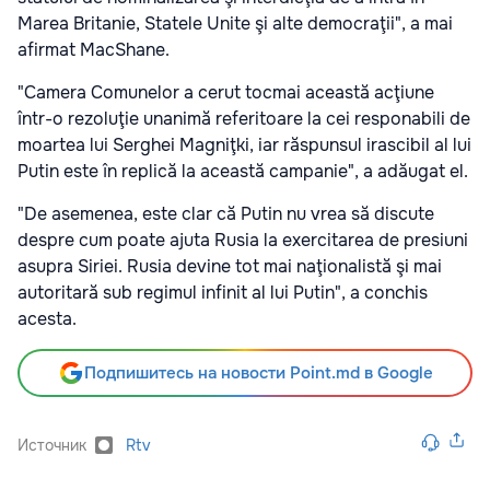
Marea Britanie, Statele Unite şi alte democraţii", a mai
afirmat MacShane.
"Camera Comunelor a cerut tocmai această acţiune
într-o rezoluţie unanimă referitoare la cei responabili de
moartea lui Serghei Magniţki, iar răspunsul irascibil al lui
Putin este în replică la această campanie", a adăugat el.
"De asemenea, este clar că Putin nu vrea să discute
despre cum poate ajuta Rusia la exercitarea de presiuni
asupra Siriei. Rusia devine tot mai naţionalistă şi mai
autoritară sub regimul infinit al lui Putin", a conchis
acesta.
Подпишитесь на новости Point.md в Google
Источник
Rtv