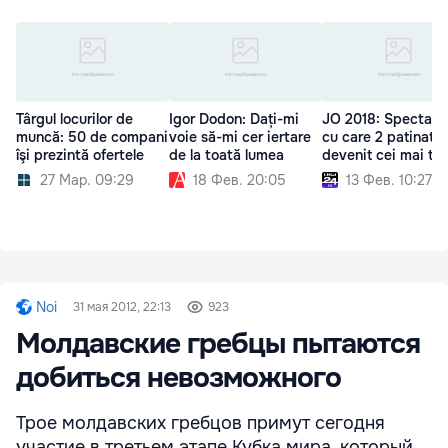
Târgul locurilor de
Igor Dodon: Dați-mi
JO 2018: Spectacol
muncă: 50 de compani
voie să-mi cer iertare
cu care 2 patinator
îşi prezintă ofertele
de la toată lumea
devenit cei mai titr
27 Мар. 09:29
18 Фев. 20:05
13 Фев. 10:27
Noi
31 мая 2012, 22:13
923
Молдавские гребцы пытаются
добиться невозможного
Трое молдавских гребцов примут сегодня
участие в третьем этапе Кубка мира, который