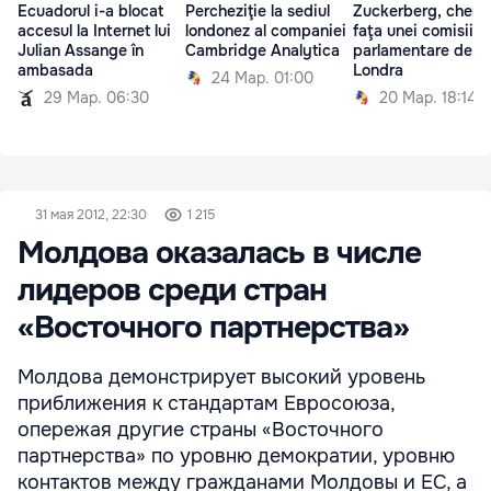
Ecuadorul i-a blocat
Percheziţie la sediul
Zuckerberg, chema
accesul la Internet lui
londonez al companiei
faţa unei comisii
Julian Assange în
Cambridge Analytica
parlamentare de la
ambasada
Londra
24 Мар. 01:00
29 Мар. 06:30
20 Мар. 18:14
31 мая 2012, 22:30
1 215
Молдова оказалась в числе
лидеров среди стран
«Восточного партнерства»
Молдова демонстрирует высокий уровень
приближения к стандартам Евросоюза,
опережая другие страны «Восточного
партнерства» по уровню демократии, уровню
контактов между гражданами Молдовы и ЕС, а