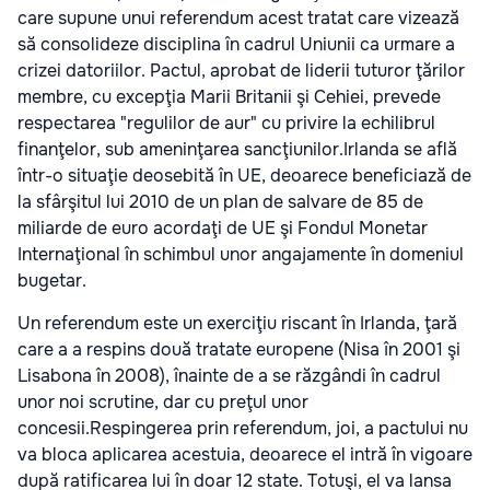
care supune unui referendum acest tratat care vizează
să consolideze disciplina în cadrul Uniunii ca urmare a
crizei datoriilor. Pactul, aprobat de liderii tuturor ţărilor
membre, cu excepţia Marii Britanii şi Cehiei, prevede
respectarea "regulilor de aur" cu privire la echilibrul
finanţelor, sub ameninţarea sancţiunilor.Irlanda se află
într-o situaţie deosebită în UE, deoarece beneficiază de
la sfârşitul lui 2010 de un plan de salvare de 85 de
miliarde de euro acordaţi de UE şi Fondul Monetar
Internaţional în schimbul unor angajamente în domeniul
bugetar.
Un referendum este un exerciţiu riscant în Irlanda, ţară
care a a respins două tratate europene (Nisa în 2001 şi
Lisabona în 2008), înainte de a se răzgândi în cadrul
unor noi scrutine, dar cu preţul unor
concesii.Respingerea prin referendum, joi, a pactului nu
va bloca aplicarea acestuia, deoarece el intră în vigoare
după ratificarea lui în doar 12 state. Totuşi, el va lansa