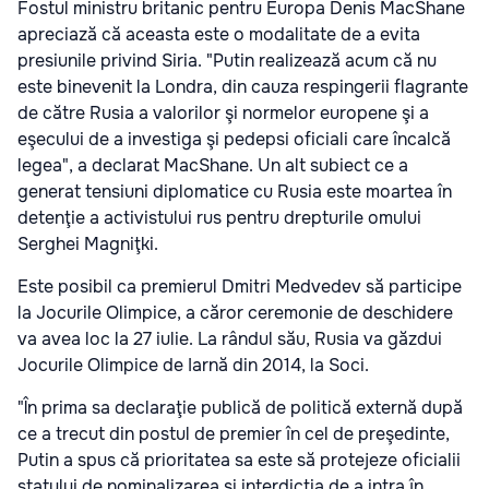
Fostul ministru britanic pentru Europa Denis MacShane
apreciază că aceasta este o modalitate de a evita
presiunile privind Siria. "Putin realizează acum că nu
este binevenit la Londra, din cauza respingerii flagrante
de către Rusia a valorilor şi normelor europene şi a
eşecului de a investiga şi pedepsi oficiali care încalcă
legea", a declarat MacShane. Un alt subiect ce a
generat tensiuni diplomatice cu Rusia este moartea în
detenţie a activistului rus pentru drepturile omului
Serghei Magniţki.
Este posibil ca premierul Dmitri Medvedev să participe
la Jocurile Olimpice, a căror ceremonie de deschidere
va avea loc la 27 iulie. La rândul său, Rusia va găzdui
Jocurile Olimpice de Iarnă din 2014, la Soci.
"În prima sa declaraţie publică de politică externă după
ce a trecut din postul de premier în cel de preşedinte,
Putin a spus că prioritatea sa este să protejeze oficialii
statului de nominalizarea şi interdicţia de a intra în