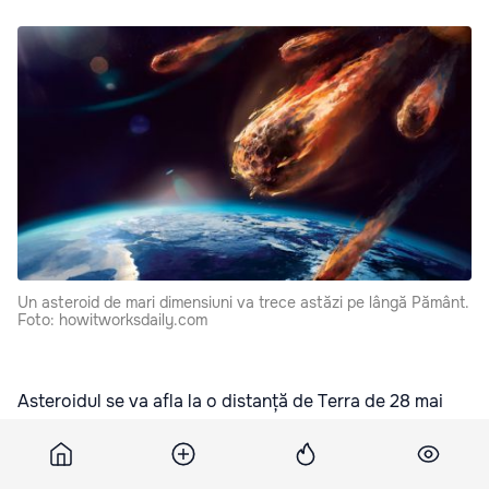
Un asteroid de mari dimensiuni va trece astăzi pe lângă Pământ.
Foto: howitworksdaily.com
Asteroidul se va afla la o distanță de Terra de 28 mai
mare decât cea dintre planeta noastră și Lună. Corpul
ceresc a fost descoperit în 2003.