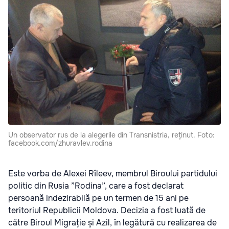
Un observator rus de la alegerile din Transnistria, reținut. Foto:
facebook.com/zhuravlev.rodina
Este vorba de Alexei Rîleev, membrul Biroului partidului
politic din Rusia ”Rodina”, care a fost declarat
persoană indezirabilă pe un termen de 15 ani pe
teritoriul Republicii Moldova. Decizia a fost luată de
către Biroul Migrație și Azil, în legătură cu realizarea de