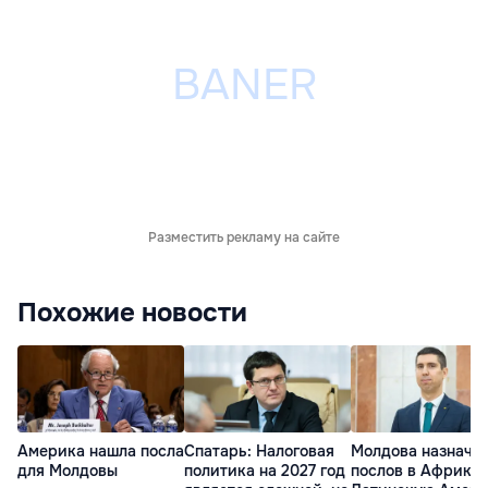
Разместить рекламу на сайте
Похожие новости
Америка нашла посла
Спатарь: Налоговая
Молдова назначи
для Молдовы
политика на 2027 год
послов в Африку 