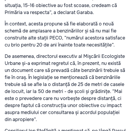
situația, 15-16 obiective au fost scoase, credeam că
Primăria va respecta”, a declarat Garaba.
În context, acesta propune să fie elaborată o nouă
schemă de amplasare a benzinăriilor și să nu mai fie
construite alte stații PECO, ”numărul acestora satisface
cu brio pentru 20 de ani înainte toate necesitățile”.
De asemenea, directorul executiv al Mişcării Ecologiste
Urbane și-a exprimat regretul că, în prezent, nu există
un document care să prevadă câte benzinării trebuie să
fie în oraș. În legislație se menționează că benzinăriile
trebuie să se afle la o distanță de 25 de metri de casele
de locuit, iar la 50 de metri - de școli și grădinițe. ”Mai
este o prevedere care nu vorbește despre distanță, ci
despre faptul că construcția unor obiective cu impact
asupra mediului cer consultarea și acordul populației
din apropiere”.
Consilierul Ion Ștefăniță a menționat că, pe lângă Parcul