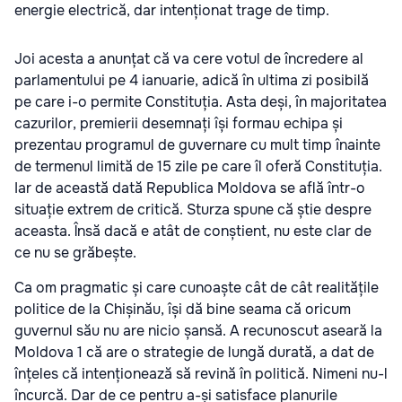
energie electrică, dar intenționat trage de timp.
Joi acesta a anunțat că va cere votul de încredere al
parlamentului pe 4 ianuarie, adică în ultima zi posibilă
pe care i-o permite Constituția. Asta deși, în majoritatea
cazurilor, premierii desemnați își formau echipa și
prezentau programul de guvernare cu mult timp înainte
de termenul limită de 15 zile pe care îl oferă Constituția.
Iar de această dată Republica Moldova se află într-o
situație extrem de critică. Sturza spune că știe despre
aceasta. Însă dacă e atât de conștient, nu este clar de
ce nu se grăbește.
Ca om pragmatic și care cunoaște cât de cât realitățile
politice de la Chișinău, își dă bine seama că oricum
guvernul său nu are nicio șansă. A recunoscut aseară la
Moldova 1 că are o strategie de lungă durată, a dat de
înțeles că intenționează să revină în politică. Nimeni nu-l
încurcă. Dar de ce pentru a-și satisface planurile