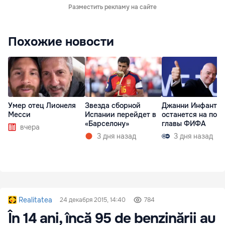
Разместить рекламу на сайте
Похожие новости
Умер отец Лионеля
Звезда сборной
Джанни Инфанти
Месси
Испании перейдет в
останется на пост
«Барселону»
главы ФИФА
вчера
3 дня назад
3 дня назад
Realitatea
24 декабря 2015, 14:40
784
În 14 ani, încă 95 de benzinării au