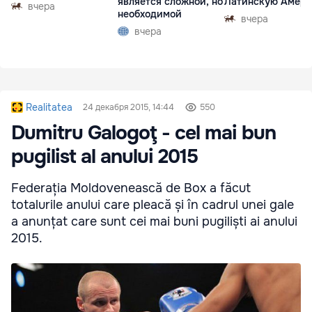
является сложной, но
Латинскую Амер
вчера
необходимой
вчера
вчера
Realitatea
24 декабря 2015, 14:44
550
Dumitru Galogoţ - cel mai bun
pugilist al anului 2015
Federația Moldovenească de Box a făcut
totalurile anului care pleacă și în cadrul unei gale
a anunțat care sunt cei mai buni pugiliști ai anului
2015.