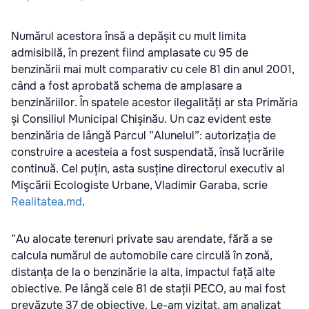
Numărul acestora însă a depășit cu mult limita
admisibilă, în prezent fiind amplasate cu 95 de
benzinării mai mult comparativ cu cele 81 din anul 2001,
când a fost aprobată schema de amplasare a
benzinăriilor. În spatele acestor ilegalități ar sta Primăria
și Consiliul Municipal Chișinău. Un caz evident este
benzinăria de lângă Parcul ”Alunelul”: autorizația de
construire a acesteia a fost suspendată, însă lucrările
continuă. Cel puțin, asta susține directorul executiv al
Mişcării Ecologiste Urbane, Vladimir Garaba, scrie
Realitatea.md
.
”Au alocate terenuri private sau arendate, fără a se
calcula numărul de automobile care circulă în zonă,
distanța de la o benzinărie la alta, impactul față alte
obiective. Pe lângă cele 81 de stații PECO, au mai fost
prevăzute 37 de obiective. Le-am vizitat, am analizat