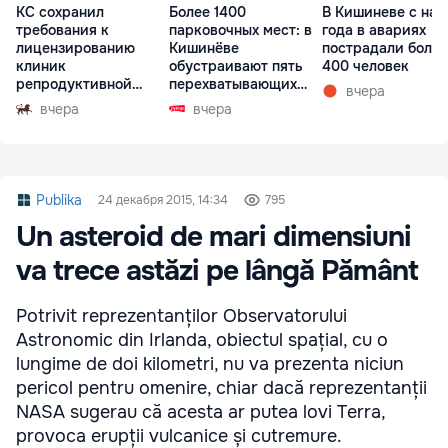
КС сохранил
Более 1400
В Кишиневе с нач
требования к
парковочных мест: в
года в авариях
лицензированию
Кишинёве
пострадали более
клиник
обустраивают пять
400 человек
репродуктивной
перехватывающих
вчера
медицины
парковок
вчера
вчера
Publika
24 декабря 2015, 14:34
795
Un asteroid de mari dimensiuni
va trece astăzi pe lângă Pământ
Potrivit reprezentanților Observatorului
Astronomic din Irlanda, obiectul spațial, cu o
lungime de doi kilometri, nu va prezenta niciun
pericol pentru omenire, chiar dacă reprezentanții
NASA sugerau că acesta ar putea lovi Terra,
provoca erupții vulcanice și cutremure.