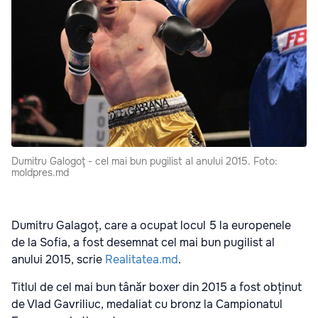
Dumitru Galogoţ - cel mai bun pugilist al anului 2015. Foto:
moldpres.md
Dumitru Galagoț, care a ocupat locul 5 la europenele
de la Sofia, a fost desemnat cel mai bun pugilist al
anului 2015, scrie
Realitatea.md
.
Titlul de cel mai bun tânăr boxer din 2015 a fost obținut
de Vlad Gavriliuc, medaliat cu bronz la Campionatul