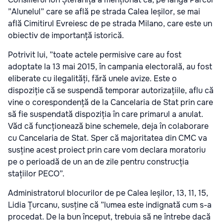
”Alunelul” care se află pe strada Calea Ieșilor, se mai
află Cimitirul Evreiesc de pe strada Milano, care este un
obiectiv de importanță istorică.
Potrivit lui, ”toate actele permisive care au fost
adoptate la 13 mai 2015, în campania electorală, au fost
eliberate cu ilegalități, fără unele avize. Este o
dispoziție că se suspendă temporar autorizațiile, aflu că
vine o corespondență de la Cancelaria de Stat prin care
să fie suspendată dispoziția în care primarul a anulat.
Văd că funcționează bine schemele, deja în colaborare
cu Cancelaria de Stat. Sper că majoritatea din CMC va
susține acest proiect prin care vom declara moratoriu
pe o perioadă de un an de zile pentru construcția
stațiilor PECO”.
Administratorul blocurilor de pe Calea Ieșilor, 13, 11, 15,
Lidia Țurcanu, susține că ”lumea este indignată cum s-a
procedat. De la bun început, trebuia să ne întrebe dacă