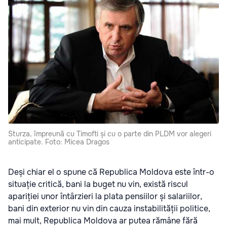
Sturza, împreună cu Timofti și cu o parte din PLDM vor alegeri
anticipate. Foto: Micea Dragos
Deși chiar el o spune că Republica Moldova este într-o
situație critică, bani la buget nu vin, există riscul
apariției unor întârzieri la plata pensiilor și salariilor,
bani din exterior nu vin din cauza instabilității politice,
mai mult, Republica Moldova ar putea rămâne fără