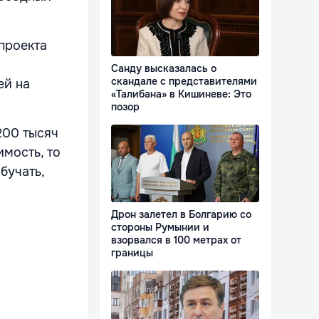
проекта
Санду высказалась о
скандале с представителями
ей на
«Талибана» в Кишиневе: Это
позор
200 тысяч
мость, то
бучать,
Дрон залетел в Болгарию со
стороны Румынии и
взорвался в 100 метрах от
границы