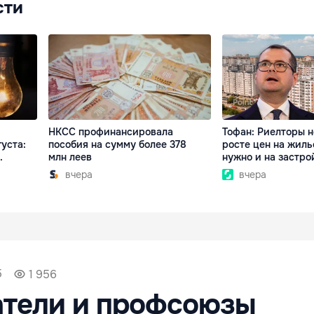
сти
НКСС профинансировала
Тофан: Риелторы н
уста:
пособия на сумму более 378
росте цен на жиль
.
млн леев
нужно и на застр
вчера
вчера
5
1 956
атели и профсоюзы