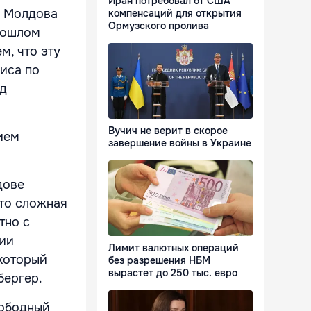
Иран потребовал от США
. Молдова
компенсаций для открытия
Ормузского пролива
прошлом
м, что эту
иса по
рд
Вучич не верит в скорое
ием
завершение войны в Украине
дове
это сложная
тно с
нии
Лимит валютных операций
 который
без разрешения НБМ
вырастет до 250 тыс. евро
бергер.
вободный