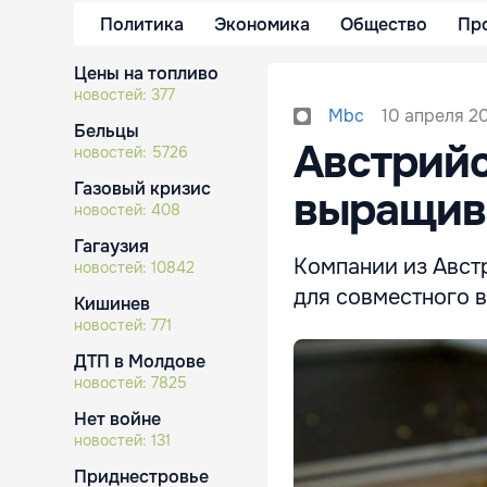
Политика
Экономика
Общество
Пр
Цены на топливо
новостей:
377
10 апреля 20
Mbc
Бельцы
Австрийс
новостей:
5726
Газовый кризис
выращива
новостей:
408
Гагаузия
Компании из Авст
новостей:
10842
для совместного 
Кишинев
новостей:
771
ДТП в Молдове
новостей:
7825
Нет войне
новостей:
131
Приднестровье