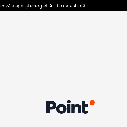
iză a apei și energiei. Ar fi o catastrofă