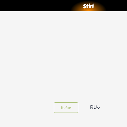
⌵
RU
Войти