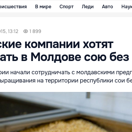
оисшествия
В мире
Спорт
Леди
Авто
Нау
15, 13:12
1 899
кие компании хотят
ть в Молдове сою без
рии начали сотрудничать с молдавскими пред
выращивания на территории республики сои б