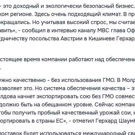
 это доходный и экологически безопасный бизнес
ком регионе. Здесь очень подходящий климат. В 
кращались. Но учитывая высокий спрос, мы считае
вить», - сообщил в интервью каналу MBC глава Оф
дничеству посольства Австрии в Кишиневе Герха
настоящее время компании работают над обеспечен
.
жно качественно - без использования ГМО. В Мол
озволяет это. Но система обеспечения качества – 
олдова начнет экспортировать сою без ГМО совмес
 должно быть на обещанном уровне. Сейчас компа
чтобы получить пробный качественный урожай сои,
ортировать в страны ЕС», - отметил Герхард Шаум
 поставок будет использоваться международный с