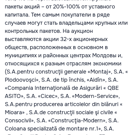
пакеты акций – от 20%-100% от уставного
капитала. Тем самым покупатели в ряде
случаев могут стать владельцами крупных или
контрольных пакетов. На аукцион
выставляются акции 32-х акционерных
обществ, расположенных в основном в
муниципиях и районных центрах Молдовы и,
относящихся к разным отраслям экономики
(S.A.pentru construcţii generale «Montaj», S.A. «
Plodoovoşci», S.A. de tip închis, «Aidîn», S.A.
«Compania Internaţională de Asigurări « QBE
ASITO», S.A. «Cicec», S.A. «Modern-Service»,
S.A.pentru producerea articolelor din blănuri «
Mioara» , S.A.de construcţii sociale şi civile «
Consocivil», S.A. «Construcţia-Modern», S.A.
Coloana specializată de montare nr.1», S.A.