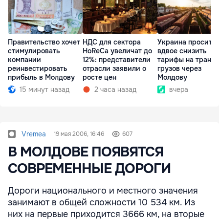
Правительство хочет
НДС для сектора
Украина просит 
стимулировать
HoReCa увеличат до
вдвое снизить
компании
12%: представители
тарифы на транзи
реинвестировать
отрасли заявили о
грузов через
прибыль в Молдову
росте цен
Молдову
15 минут назад
2 часа назад
вчера
Vremea
19 мая 2006, 16:46
607
В МОЛДОВЕ ПОЯВЯТСЯ
СОВРЕМЕННЫЕ ДОРОГИ
Дороги национального и местного значения
занимают в общей сложности 10 534 км. Из
них на первые приходится 3666 км, на вторые