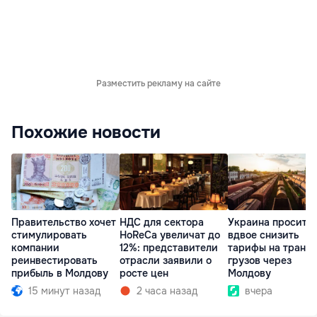
Разместить рекламу на сайте
Похожие новости
Правительство хочет
НДС для сектора
Украина просит 
стимулировать
HoReCa увеличат до
вдвое снизить
компании
12%: представители
тарифы на транзи
реинвестировать
отрасли заявили о
грузов через
прибыль в Молдову
росте цен
Молдову
15 минут назад
2 часа назад
вчера