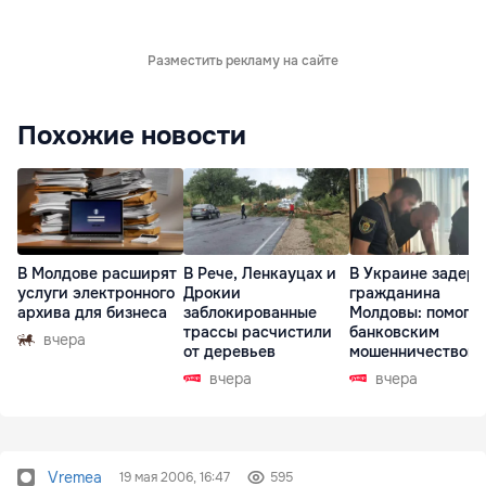
Разместить рекламу на сайте
Похожие новости
В Молдове расширят
В Рече, Ленкауцах и
В Украине задер
услуги электронного
Дрокии
гражданина
архива для бизнеса
заблокированные
Молдовы: помогал
трассы расчистили
банковским
вчера
от деревьев
мошенничеством 
Чехии
вчера
вчера
Vremea
19 мая 2006, 16:47
595