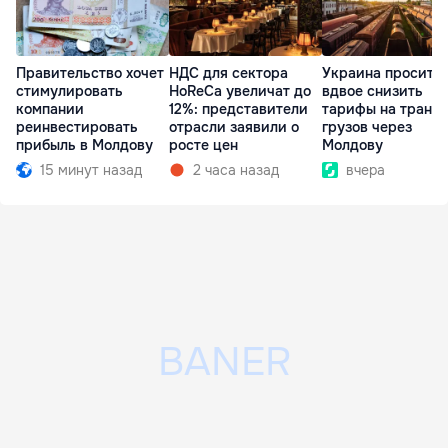
Правительство хочет
НДС для сектора
Украина просит 
стимулировать
HoReCa увеличат до
вдвое снизить
компании
12%: представители
тарифы на транзи
реинвестировать
отрасли заявили о
грузов через
прибыль в Молдову
росте цен
Молдову
15 минут назад
2 часа назад
вчера