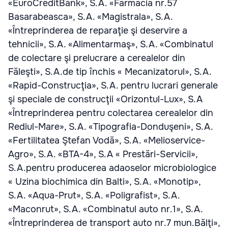
«EuroCreditBank», S.A. «Farmacia nr.57
Basarabeasca», S.A. «Magistrala», S.A.
«Întreprinderea de reparaţie şi deservire a
tehnicii», S.A. «Alimentarmaş», S.A. «Combinatul
de colectare şi prelucrare a cerealelor din
Făleşti», S.A.de tip închis « Mecanizatorul», S.A.
«Rapid-Construcţia», S.A. pentru lucrari generale
şi speciale de construcţii «Orizontul-Lux», S.A
«Întreprinderea pentru colectarea cerealelor din
Rediul-Mare», S.A. «Tipografia-Donduşeni», S.A.
«Fertilitatea Ştefan Vodă», S.A. «Melioservice-
Agro», S.A. «BTA-4», S.A « Prestări-Servicii»,
S.A.pentru producerea adaoselor microbiologice
« Uzina biochimica din Balti», S.A. «Monotip»,
S.A. «Aqua-Prut», S.A. «Poligrafist», S.A.
«Maconrut», S.A. «Combinatul auto nr.1», S.A.
«Întreprinderea de transport auto nr.7 mun.Bălţi»,