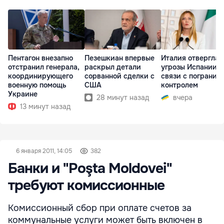
Пентагон внезапно
Пезешкиан впервые
Италия отвергла
отстранил генерала,
раскрыл детали
угрозы Испании в
координирующего
сорванной сделки с
связи с погранич
военную помощь
США
контролем
Украине
28 минут назад
вчера
13 минут назад
6 января 2011, 14:05
382
Банки и "Poşta Moldovei"
требуют комиссионные
Комиссионный сбор при оплате счетов за
коммунальные услуги может быть включен в