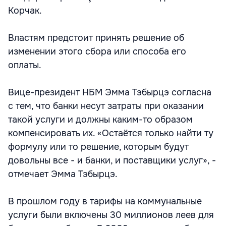
Корчак.
Властям предстоит принять решение об
изменении этого сбора или способа его
оплаты.
Вице-президент НБМ Эмма Тэбырцэ согласна
с тем, что банки несут затраты при оказании
такой услуги и должны каким-то образом
компенсировать их. «Остаётся только найти ту
формулу или то решение, которым будут
довольны все - и банки, и поставщики услуг», -
отмечает Эмма Тэбырцэ.
В прошлом году в тарифы на коммунальные
услуги были включены 30 миллионов леев для