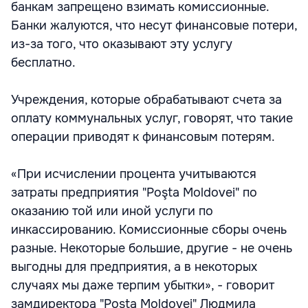
банкам запрещено взимать комиссионные.
Банки жалуются, что несут финансовые потери,
из-за того, что оказывают эту услугу
бесплатно.
Учреждения, которые обрабатывают счета за
оплату коммунальных услуг, говорят, что такие
операции приводят к финансовым потерям.
«При исчислении процента учитываются
затраты предприятия "Poşta Moldovei" по
оказанию той или иной услуги по
инкассированию. Комиссионные сборы очень
разные. Некоторые большие, другие - не очень
выгодны для предприятия, а в некоторых
случаях мы даже терпим убытки», - говорит
замдиректора "Poşta Moldovei" Людмила