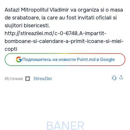
Astazi Mitropolitul Vladimir va organiza si o masa
de srabatoare, la care au fost invitati oficiali si
slujitori bisericesti.
http://stireazilei.md/c-0-6748,A-impartit-
bomboane-si-calendare-a-primit-icoane-si-miei-
copti
Подпишитесь на новости Point.md в Google
Источник
StireaZilei