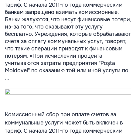
тариф. С начала 2011-го года коммерческим
банкам запрещено взимать комиссионные.
Банки жалуются, что несут финансовые потери,
из-за того, что оказывают эту услугу
бесплатно. Учреждения, которые обрабатывают
счета за оплату коммунальных услуг, говорят,
что такие операции приводят к финансовым
потерям. «При исчислении процента
учитываются затраты предприятия "Poşta
Moldovei" по оказанию той или иной услуги по
...
Комиссионный сбор при оплате счетов за
коммунальные услуги может быть включен в
тариф. С начала 2011-го года коммерческим