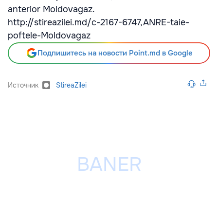
anterior Moldovagaz.
http://stireazilei.md/c-2167-6747,ANRE-taie-
poftele-Moldovagaz
Подпишитесь на новости Point.md в Google
Источник
StireaZilei