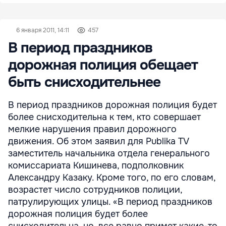
6 января 2011, 14:11
457
В период праздников
дорожная полиция обещает
быть снисходительнее
В период праздников дорожная полиция будет
более снисходительна к тем, кто совершает
мелкие нарушения правил дорожного
движения. Об этом заявил для Publika TV
заместитель начальника отдела генерального
комиссариата Кишинева, подполковник
Александру Казаку. Кроме того, по его словам,
возрастет число сотрудников полиции,
патрулирующих улицы. «В период праздников
дорожная полиция будет более
снисходительна, но, все равно примет какие-то