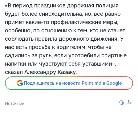
«В период праздников дорожная полиция
будет более снисходительна, но, все равно
примет какие-то профилактические меры,
особенно, по отношению к тем, кто не станет
соблюдать правила дорожного движения. У
нас есть просьба к водителям, чтобы не
садились за руль, если употребили спиртные
напитки или чувствуют себя уставшими», -
сказал Александру Казаку.
Подпишитесь на новости Point.md в Google
Источник