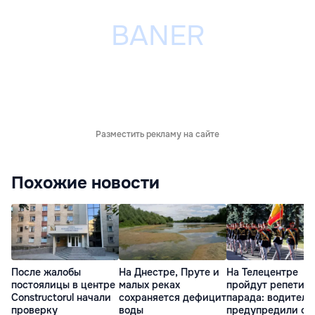
Разместить рекламу на сайте
Похожие новости
После жалобы
На Днестре, Пруте и
На Телецентре
постоялицы в центре
малых реках
пройдут репетиц
Constructorul начали
сохраняется дефицит
парада: водителе
проверку
воды
предупредили о