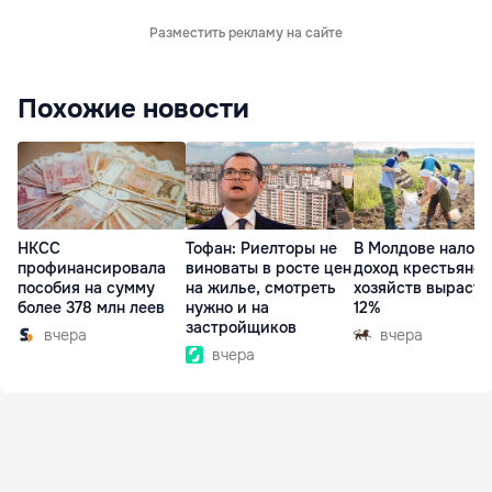
Разместить рекламу на сайте
Похожие новости
НКСС
Тофан: Риелторы не
В Молдове налог 
профинансировала
виноваты в росте цен
доход крестьянск
пособия на сумму
на жилье, смотреть
хозяйств вырасте
более 378 млн леев
нужно и на
12%
застройщиков
вчера
вчера
вчера