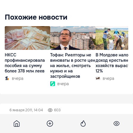
Похожие новости
НКСС
Тофан: Риелторы не
В Молдове налог 
профинансировала
виноваты в росте цен
доход крестьянск
пособия на сумму
на жилье, смотреть
хозяйств вырасте
более 378 млн леев
нужно и на
12%
застройщиков
вчера
вчера
вчера
6 января 2011, 14:04
603
Кишиневский городской
автобусный парк на пороге