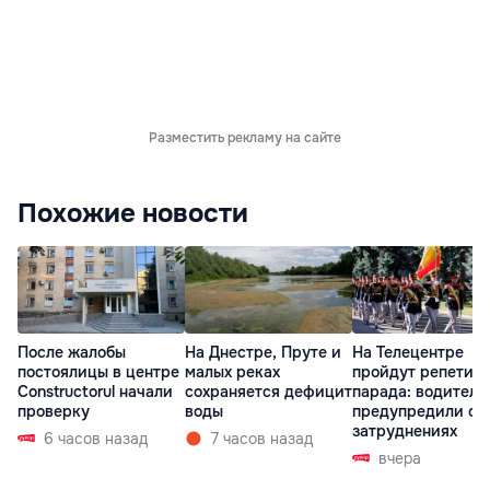
Разместить рекламу на сайте
Похожие новости
После жалобы
На Днестре, Пруте и
На Телецентре
постоялицы в центре
малых реках
пройдут репетиц
Constructorul начали
сохраняется дефицит
парада: водителе
проверку
воды
предупредили о
затруднениях
6 часов назад
7 часов назад
вчера