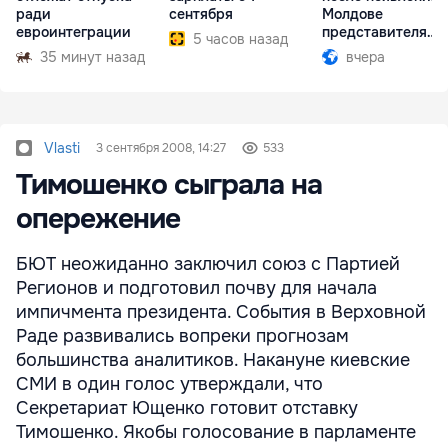
ради
сентября
Молдове
евроинтеграции
представителя
5 часов назад
Южной Осетии
35 минут назад
вчера
Vlasti
3 сентября 2008, 14:27
533
Тимошенко сыграла на
опережение
БЮТ неожиданно заключил союз с Партией
Регионов и подготовил почву для начала
импичмента президента. События в Верховной
Раде развивались вопреки прогнозам
большинства аналитиков. Накануне киевские
СМИ в один голос утверждали, что
Секретариат Ющенко готовит отставку
Тимошенко. Якобы голосование в парламенте