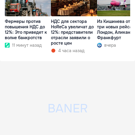
Фермеры против
НДС для сектора
Из Кишинева отк
повышения НДС до
HoReCa увеличат до
три новых рейса 
12%: Это приведет к
12%: представители
Лондон, Аликанте
волне банкротств
отрасли заявили о
Франкфурт
росте цен
11 минут назад
вчера
4 часа назад