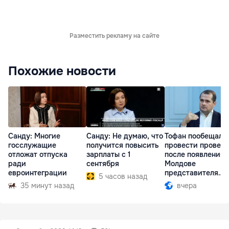
Разместить рекламу на сайте
Похожие новости
Санду: Многие
Санду: Не думаю, что
Тофан пообещал
госслужащие
получится повысить
провести провер
отложат отпуска
зарплаты с 1
после появления 
ради
сентября
Молдове
евроинтеграции
представителя
5 часов назад
Южной Осетии
35 минут назад
вчера