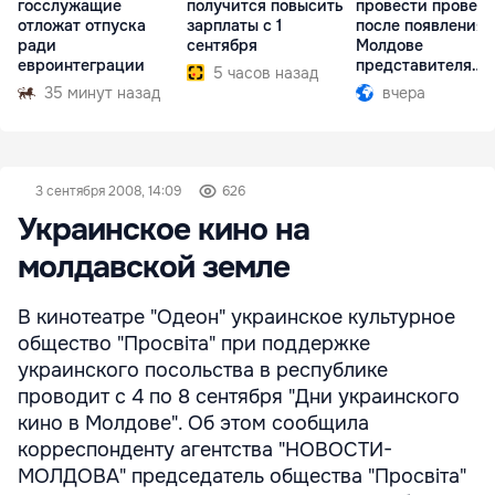
госслужащие
получится повысить
провести провер
отложат отпуска
зарплаты с 1
после появления 
ради
сентября
Молдове
евроинтеграции
представителя
5 часов назад
Южной Осетии
35 минут назад
вчера
3 сентября 2008, 14:09
626
Украинское кино на
молдавской земле
В кинотеатре "Одеон" украинское культурное
общество "Просвiта" при поддержке
украинского посольства в республике
проводит с 4 по 8 сентября "Дни украинского
кино в Молдове". Об этом сообщила
корреспонденту агентства "НОВОСТИ-
МОЛДОВА" председатель общества "Просвiта"