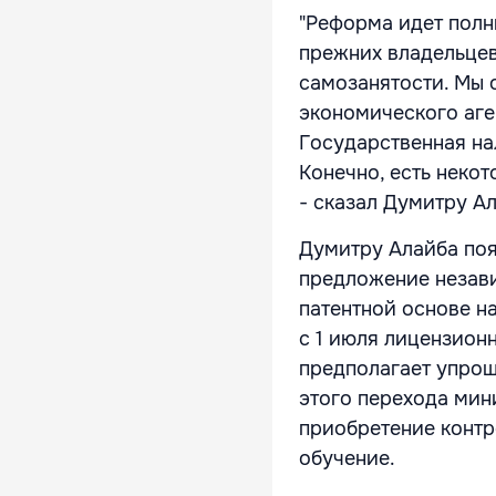
"Реформа идет пол
прежних владельцев
самозанятости. Мы 
экономического аге
Государственная на
Конечно, есть некот
- сказал Думитру А
Думитру Алайба поя
предложение незави
патентной основе на
с 1 июля лицензион
предполагает упрощ
этого перехода мин
приобретение контр
обучение.