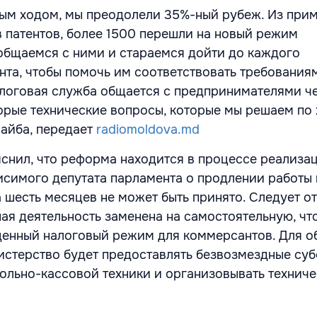
ным ходом, мы преодолели 35%-ный рубеж. Из при
 патентов, более 1500 перешли на новый режим
общаемся с ними и стараемся дойти до каждого
нта, чтобы помочь им соответствовать требованиям
логовая служба общается с предпринимателями че
орые технические вопросы, которые мы решаем по 
лайба, передает
radiomoldova.md
снил, что реформа находится в процессе реализа
симого депутата парламента о продлении работы 
 шесть месяцев не может быть принято. Следует от
ная деятельность заменена на самостоятельную, чт
енный налоговый режим для коммерсантов. Для о
истерство будет предоставлять безвозмездные суб
ольно-кассовой техники и организовывать технич