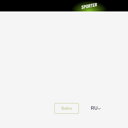
⌵
RU
Войти