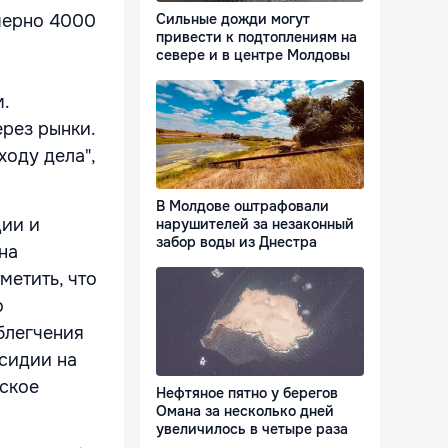
мерно 4000
Сильные дожди могут
привести к подтоплениям на
севере и в центре Молдовы
.
рез рынки.
ходу дела",
В Молдове оштрафовали
ции и
нарушителей за незаконный
забор воды из Днестра
на
метить, что
о
блегчения
сидии на
еское
Нефтяное пятно у берегов
Омана за несколько дней
увеличилось в четыре раза