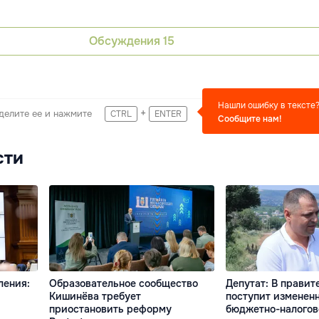
Обсуждения
15
Нашли ошибку в тексте
+
делите ее и нажмите
CTRL
ENTER
Сообщите нам!
сти
ления:
Образовательное сообщество
Депутат: В правит
Кишинёва требует
поступит изменен
приостановить реформу
бюджетно-налогов