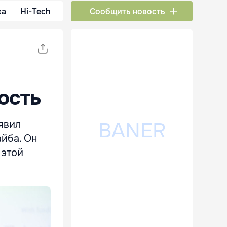
ка
Hi-Tech
Сообщить новость
ость
явил
йба. Он
 этой